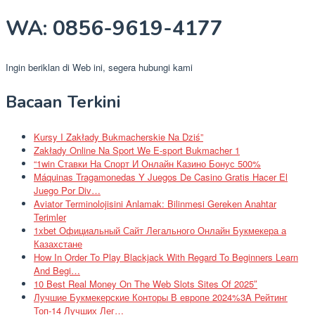
WA: 0856-9619-4177
Ingin beriklan di Web ini, segera hubungi kami
Bacaan Terkini
Kursy I Zakłady Bukmacherskie Na Dziś”
Zakłady Online Na Sport We E-sport Bukmacher 1
“1win Ставки На Спорт И Онлайн Казино Бонус 500%
Máquinas Tragamonedas Y Juegos De Casino Gratis Hacer El
Juego Por Div…
Aviator Terminolojisini Anlamak: Bilinmesi Gereken Anahtar
Terimler
1xbet Официальный Сайт Легального Онлайн Букмекера а
Казахстане
How In Order To Play Blackjack With Regard To Beginners Learn
And Begi…
10 Best Real Money On The Web Slots Sites Of 2025″
Лучшие Букмекерские Конторы В европе 2024%3A Рейтинг
Топ-14 Лучших Лег…