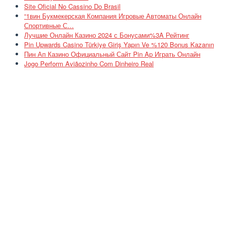
Site Oficial No Cassino Do Brasil
“1вин Букмекерская Компания Игровые Автоматы Онлайн
Спортивные С…
Лучшие Онлайн Казино 2024 с Бонусами%3A Рейтинг
Pin Upwards Casino Türkiye Giriş Yapın Ve %120 Bonus Kazanın
Пин Ап Казино Официальный Сайт Pin Ap Играть Онлайн
Jogo Perform Aviãozinho Com Dinheiro Real