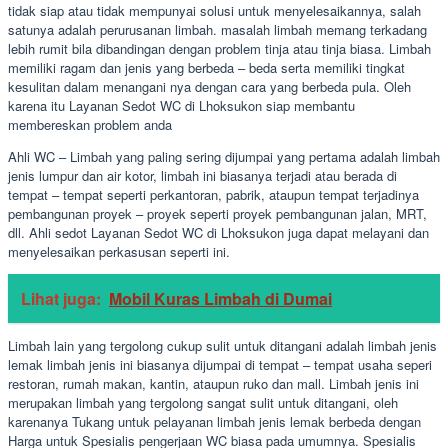
tidak siap atau tidak mempunyai solusi untuk menyelesaikannya, salah
satunya adalah perurusanan limbah. masalah limbah memang terkadang
lebih rumit bila dibandingan dengan problem tinja atau tinja biasa. Limbah
memiliki ragam dan jenis yang berbeda – beda serta memiliki tingkat
kesulitan dalam menangani nya dengan cara yang berbeda pula. Oleh
karena itu Layanan Sedot WC di Lhoksukon siap membantu
membereskan problem anda
Ahli WC – Limbah yang paling sering dijumpai yang pertama adalah limbah
jenis lumpur dan air kotor, limbah ini biasanya terjadi atau berada di
tempat – tempat seperti perkantoran, pabrik, ataupun tempat terjadinya
pembangunan proyek – proyek seperti proyek pembangunan jalan, MRT,
dll. Ahli sedot Layanan Sedot WC di Lhoksukon juga dapat melayani dan
menyelesaikan perkasusan seperti ini.
Lihat juga:
Mobil Kuras Limbah di Dumai
Limbah lain yang tergolong cukup sulit untuk ditangani adalah limbah jenis
lemak limbah jenis ini biasanya dijumpai di tempat – tempat usaha seperi
restoran, rumah makan, kantin, ataupun ruko dan mall. Limbah jenis ini
merupakan limbah yang tergolong sangat sulit untuk ditangani, oleh
karenanya Tukang untuk pelayanan limbah jenis lemak berbeda dengan
Harga untuk Spesialis pengerjaan WC biasa pada umumnya. Spesialis