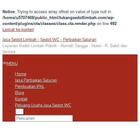
Notice
: Trying to access array offset on value of type null in
/home/u5707469/public_html/tukangsedotlimbah.com/wp-
content/plugins/cta/classes/class.cta.render.php
on line
492
Loncat ke konten
Jasa Sedot Limbah - Sedot WC - Perbaikan Saluran
Layanan Sedot Limbah Pabrik - Rumah Tangga - Hotel - R. Sakit dan
lainnya
MENU
Home
Jasa Perbaikan Saluran
Pembuatan IPAL
Blog
Kontak
Peluang Usaha Jasa Sedot WC