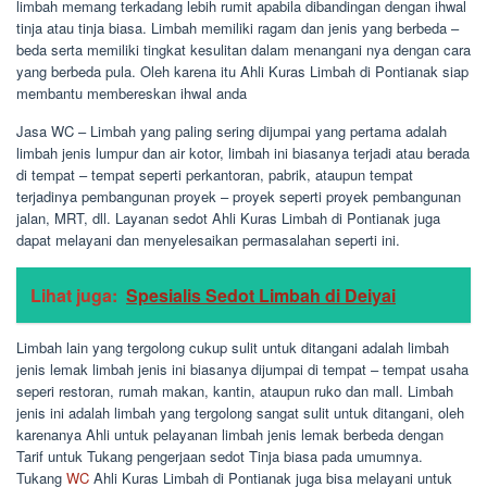
limbah memang terkadang lebih rumit apabila dibandingan dengan ihwal
tinja atau tinja biasa. Limbah memiliki ragam dan jenis yang berbeda –
beda serta memiliki tingkat kesulitan dalam menangani nya dengan cara
yang berbeda pula. Oleh karena itu Ahli Kuras Limbah di Pontianak siap
membantu membereskan ihwal anda
Jasa WC – Limbah yang paling sering dijumpai yang pertama adalah
limbah jenis lumpur dan air kotor, limbah ini biasanya terjadi atau berada
di tempat – tempat seperti perkantoran, pabrik, ataupun tempat
terjadinya pembangunan proyek – proyek seperti proyek pembangunan
jalan, MRT, dll. Layanan sedot Ahli Kuras Limbah di Pontianak juga
dapat melayani dan menyelesaikan permasalahan seperti ini.
Lihat juga:
Spesialis Sedot Limbah di Deiyai
Limbah lain yang tergolong cukup sulit untuk ditangani adalah limbah
jenis lemak limbah jenis ini biasanya dijumpai di tempat – tempat usaha
seperi restoran, rumah makan, kantin, ataupun ruko dan mall. Limbah
jenis ini adalah limbah yang tergolong sangat sulit untuk ditangani, oleh
karenanya Ahli untuk pelayanan limbah jenis lemak berbeda dengan
Tarif untuk Tukang pengerjaan sedot Tinja biasa pada umumnya.
Tukang
WC
Ahli Kuras Limbah di Pontianak juga bisa melayani untuk