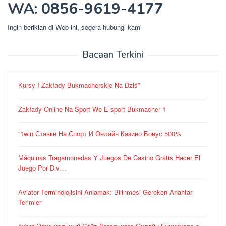
WA: 0856-9619-4177
Ingin beriklan di Web ini, segera hubungi kami
Bacaan Terkini
Kursy I Zakłady Bukmacherskie Na Dziś”
Zakłady Online Na Sport We E-sport Bukmacher 1
“1win Ставки На Спорт И Онлайн Казино Бонус 500%
Máquinas Tragamonedas Y Juegos De Casino Gratis Hacer El
Juego Por Div…
Aviator Terminolojisini Anlamak: Bilinmesi Gereken Anahtar
Terimler