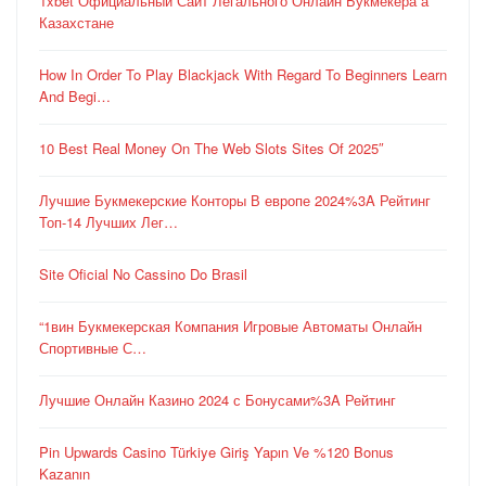
1xbet Официальный Сайт Легального Онлайн Букмекера а
Казахстане
How In Order To Play Blackjack With Regard To Beginners Learn
And Begi…
10 Best Real Money On The Web Slots Sites Of 2025″
Лучшие Букмекерские Конторы В европе 2024%3A Рейтинг
Топ-14 Лучших Лег…
Site Oficial No Cassino Do Brasil
“1вин Букмекерская Компания Игровые Автоматы Онлайн
Спортивные С…
Лучшие Онлайн Казино 2024 с Бонусами%3A Рейтинг
Pin Upwards Casino Türkiye Giriş Yapın Ve %120 Bonus
Kazanın