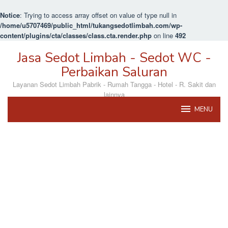
Notice
: Trying to access array offset on value of type null in
/home/u5707469/public_html/tukangsedotlimbah.com/wp-
content/plugins/cta/classes/class.cta.render.php
on line
492
Loncat
Jasa Sedot Limbah - Sedot WC -
ke
konten
Perbaikan Saluran
Layanan Sedot Limbah Pabrik - Rumah Tangga - Hotel - R. Sakit dan
lainnya
MENU