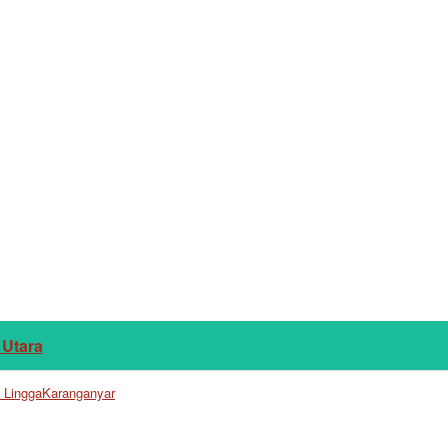
 Utara
i LinggaKaranganyar