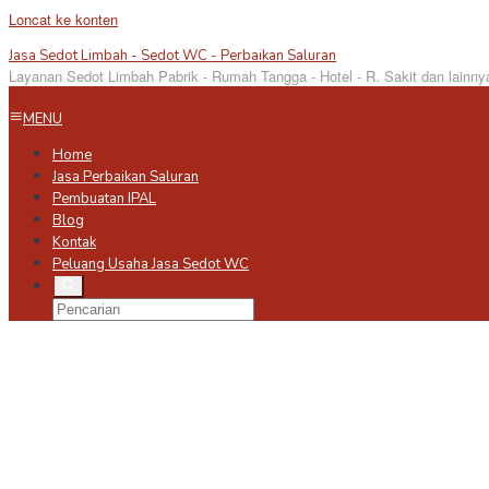
Loncat ke konten
Jasa Sedot Limbah - Sedot WC - Perbaikan Saluran
Layanan Sedot Limbah Pabrik - Rumah Tangga - Hotel - R. Sakit dan lainny
MENU
Home
Jasa Perbaikan Saluran
Pembuatan IPAL
Blog
Kontak
Peluang Usaha Jasa Sedot WC