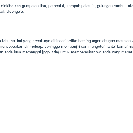
diakibatkan gumpalan tisu, pembalut, sampah pelastik, gulungan rambut, a
dak disengaja.
 tahu hal-hal yang sebaiknya dihindari ketika bersingungan dengan masalah
an menyebabkan air meluap, sehingga membanjiri dan mengotori lantai kamar ma
an anda bisa memanggil [pgp_title} untuk membereskan wc anda yang mapet