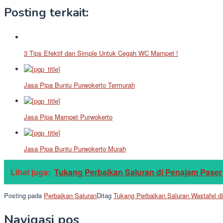
Posting terkait:
3 Tips Efektif dan Simple Untuk Cegah WC Mampet !
Jasa Pipa Buntu Purwokerto Termurah
Jasa Pipa Mampet Purwokerto
Jasa Pipa Buntu Purwokerto Murah
Lihat juga:
Tukang Perbaikan Saluran di Penajam Paser
Posting pada
Perbaikan Saluran
Ditag
Tukang Perbaikan Saluran Wastafel d
Navigasi pos