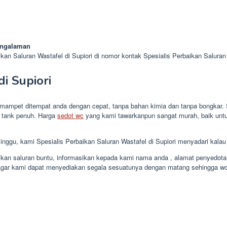
pengalaman
an Saluran Wastafel di Supiori di nomor kontak Spesialis Perbaikan Saluran 
i Supiori
 mampet ditempat anda dengan cepat, tanpa bahan kimia dan tanpa bongkar. St
 tank penuh. Harga
sedot wc
yang kami tawarkanpun sangat murah, baik unt
nggu, kami Spesialis Perbaikan Saluran Wastafel di Supiori menyadari kala
kan saluran buntu, informasikan kepada kami nama anda , alamat penyedotan,
an agar kami dapat menyediakan segala sesuatunya dengan matang sehingga w