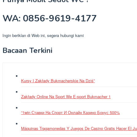
WA: 0856-9619-4177
Ingin beriklan di Web ini, segera hubungi kami
Bacaan Terkini
Kursy I Zakłady Bukmacherskie Na Dziś”
Zakłady Online Na Sport We E-sport Bukmacher 1
“1win Ставки На Спорт И Онлайн Казино Бонус 500%
Máquinas Tragamonedas Y Juegos De Casino Gratis Hacer El J