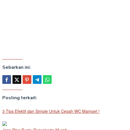
Sebarkan ini:
Posting terkait:
3 Tips Efektif dan Simple Untuk Cegah WC Mampet !
Jasa Pipa Buntu Purwokerto Murah