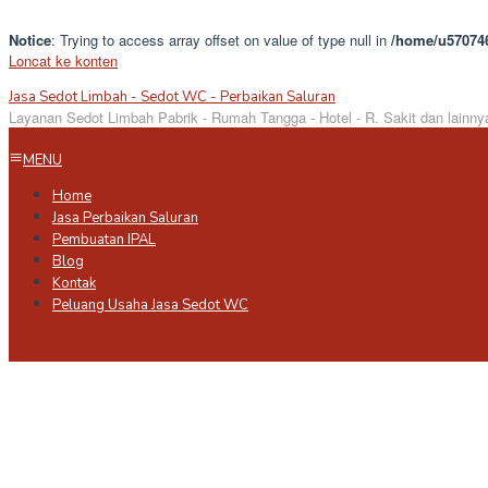
Notice
: Trying to access array offset on value of type null in
/home/u570746
Loncat ke konten
Jasa Sedot Limbah - Sedot WC - Perbaikan Saluran
Layanan Sedot Limbah Pabrik - Rumah Tangga - Hotel - R. Sakit dan lainny
MENU
Home
Jasa Perbaikan Saluran
Pembuatan IPAL
Blog
Kontak
Peluang Usaha Jasa Sedot WC