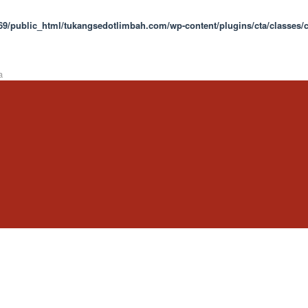
9/public_html/tukangsedotlimbah.com/wp-content/plugins/cta/classes/c
a