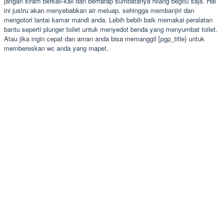
jangan siram berkali-kali dan berharap sumbatanya hilang begitu saja. Hal
ini justru akan menyebabkan air meluap, sehingga membanjiri dan
mengotori lantai kamar mandi anda. Lebih bebih baik memakai peralatan
bantu seperti plunger toilet untuk menyedot benda yang menyumbat toilet.
Atau jika ingin cepat dan aman anda bisa memanggil [pgp_title} untuk
membereskan wc anda yang mapet.