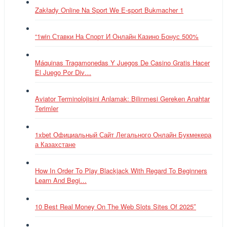
Zakłady Online Na Sport We E-sport Bukmacher 1
“1win Ставки На Спорт И Онлайн Казино Бонус 500%
Máquinas Tragamonedas Y Juegos De Casino Gratis Hacer
El Juego Por Div…
Aviator Terminolojisini Anlamak: Bilinmesi Gereken Anahtar
Terimler
1xbet Официальный Сайт Легального Онлайн Букмекера
а Казахстане
How In Order To Play Blackjack With Regard To Beginners
Learn And Begi…
10 Best Real Money On The Web Slots Sites Of 2025″