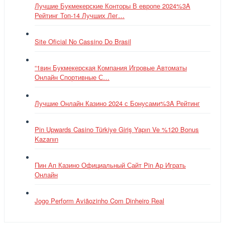
Лучшие Букмекерские Конторы В европе 2024%3A
Рейтинг Топ-14 Лучших Лег…
Site Oficial No Cassino Do Brasil
“1вин Букмекерская Компания Игровые Автоматы
Онлайн Спортивные С…
Лучшие Онлайн Казино 2024 с Бонусами%3A Рейтинг
Pin Upwards Casino Türkiye Giriş Yapın Ve %120 Bonus
Kazanın
Пин Ап Казино Официальный Сайт Pin Ap Играть
Онлайн
Jogo Perform Aviãozinho Com Dinheiro Real