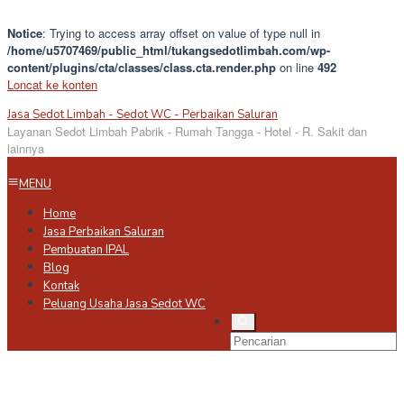
Notice
: Trying to access array offset on value of type null in
/home/u5707469/public_html/tukangsedotlimbah.com/wp-
content/plugins/cta/classes/class.cta.render.php
on line
492
Loncat ke konten
Jasa Sedot Limbah - Sedot WC - Perbaikan Saluran
Layanan Sedot Limbah Pabrik - Rumah Tangga - Hotel - R. Sakit dan
lainnya
MENU
Home
Jasa Perbaikan Saluran
Pembuatan IPAL
Blog
Kontak
Peluang Usaha Jasa Sedot WC