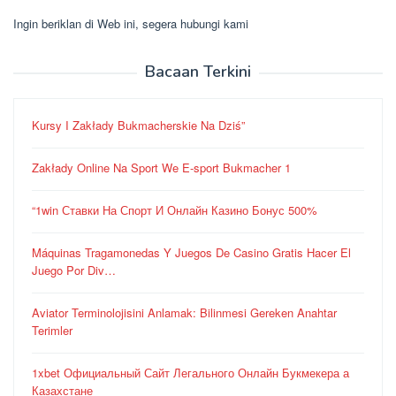
Ingin beriklan di Web ini, segera hubungi kami
Bacaan Terkini
Kursy I Zakłady Bukmacherskie Na Dziś”
Zakłady Online Na Sport We E-sport Bukmacher 1
“1win Ставки На Спорт И Онлайн Казино Бонус 500%
Máquinas Tragamonedas Y Juegos De Casino Gratis Hacer El
Juego Por Div…
Aviator Terminolojisini Anlamak: Bilinmesi Gereken Anahtar
Terimler
1xbet Официальный Сайт Легального Онлайн Букмекера а
Казахстане