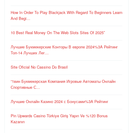
How In Order To Play Blackjack With Regard To Beginners Learn
And Begi…
10 Best Real Money On The Web Slots Sites Of 2025″
Лучшие Букмекерские Конторы В европе 2024%3A Рейтинг
Топ-14 Лучших Лег…
Site Oficial No Cassino Do Brasil
“1вин Букмекерская Компания Игровые Автоматы Онлайн
Спортивные С…
Лучшие Онлайн Казино 2024 с Бонусами%3A Рейтинг
Pin Upwards Casino Türkiye Giriş Yapın Ve %120 Bonus
Kazanın