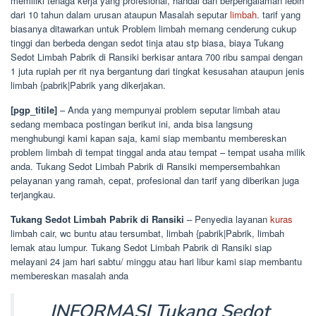
memiliki tenaga kerja yang profesional, handal dan berpengalaman lebih
dari 10 tahun dalam urusan ataupun Masalah seputar
limbah
. tarif yang
biasanya ditawarkan untuk Problem limbah memang cenderung cukup
tinggi dan berbeda dengan sedot tinja atau stp biasa, biaya Tukang
Sedot Limbah Pabrik di Ransiki berkisar antara 700 ribu sampai dengan
1 juta rupiah per rit nya bergantung dari tingkat kesusahan ataupun jenis
limbah {pabrik|Pabrik yang dikerjakan.
[pgp_titile]
– Anda yang mempunyai problem seputar limbah atau
sedang membaca postingan berikut ini, anda bisa langsung
menghubungi kami kapan saja, kami siap membantu membereskan
problem limbah di tempat tinggal anda atau tempat – tempat usaha milik
anda. Tukang Sedot Limbah Pabrik di Ransiki mempersembahkan
pelayanan yang ramah, cepat, profesional dan tarif yang diberikan juga
terjangkau.
Tukang Sedot Limbah Pabrik di Ransiki
– Penyedia layanan
kuras
limbah cair, wc buntu atau tersumbat, limbah {pabrik|Pabrik, limbah
lemak atau lumpur. Tukang Sedot Limbah Pabrik di Ransiki siap
melayani 24 jam hari sabtu/ minggu atau hari libur kami siap membantu
membereskan masalah anda
INFORMASI Tukang Sedot