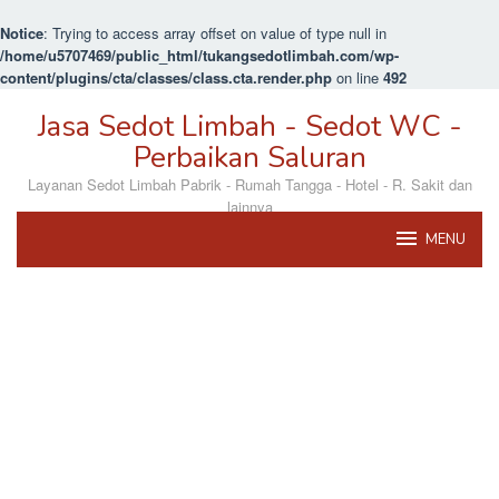
Notice
: Trying to access array offset on value of type null in
/home/u5707469/public_html/tukangsedotlimbah.com/wp-
content/plugins/cta/classes/class.cta.render.php
on line
492
Loncat
Jasa Sedot Limbah - Sedot WC -
ke
konten
Perbaikan Saluran
Layanan Sedot Limbah Pabrik - Rumah Tangga - Hotel - R. Sakit dan
lainnya
MENU