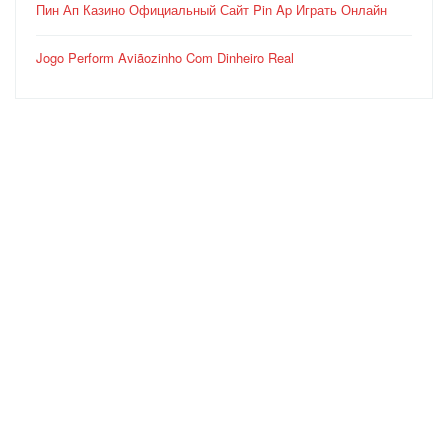
Пин Ап Казино Официальный Сайт Pin Ap Играть Онлайн
Jogo Perform Aviãozinho Com Dinheiro Real