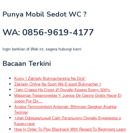
Punya Mobil Sedot WC ?
WA: 0856-9619-4177
Ingin beriklan di Web ini, segera hubungi kami
Bacaan Terkini
Kursy I Zakłady Bukmacherskie Na Dziś”
Zakłady Online Na Sport We E-sport Bukmacher 1
“1win Ставки На Спорт И Онлайн Казино Бонус 500%
Máquinas Tragamonedas Y Juegos De Casino Gratis Hacer El
Juego Por Div…
Aviator Terminolojisini Anlamak: Bilinmesi Gereken Anahtar
Terimler
1xbet Официальный Сайт Легального Онлайн Букмекера а
Казахстане
How In Order To Play Blackjack With Regard To Beginners Learn