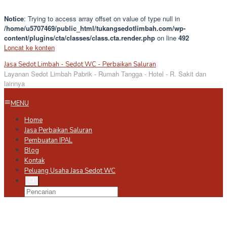
Notice
: Trying to access array offset on value of type null in
/home/u5707469/public_html/tukangsedotlimbah.com/wp-
content/plugins/cta/classes/class.cta.render.php
on line
492
Loncat ke konten
Jasa Sedot Limbah - Sedot WC - Perbaikan Saluran
Layanan Sedot Limbah Pabrik - Rumah Tangga - Hotel - R. Sakit dan
lainnya
MENU
Home
Jasa Perbaikan Saluran
Pembuatan IPAL
Blog
Kontak
Peluang Usaha Jasa Sedot WC