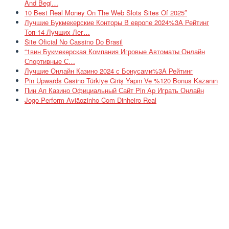
And Begi…
10 Best Real Money On The Web Slots Sites Of 2025″
Лучшие Букмекерские Конторы В европе 2024%3A Рейтинг
Топ-14 Лучших Лег…
Site Oficial No Cassino Do Brasil
“1вин Букмекерская Компания Игровые Автоматы Онлайн
Спортивные С…
Лучшие Онлайн Казино 2024 с Бонусами%3A Рейтинг
Pin Upwards Casino Türkiye Giriş Yapın Ve %120 Bonus Kazanın
Пин Ап Казино Официальный Сайт Pin Ap Играть Онлайн
Jogo Perform Aviãozinho Com Dinheiro Real