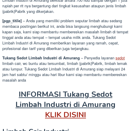
Limbah Industri di Amurang berkisar antara 700 ribu sampai dengan 1 juta
rupiah per rit nya bergantung dari tingkat kesusahan ataupun jenis limbah
{pabrik|Pabrik yang dikerjakan.
[pgp_titile]
– Anda yang memiliki problem seputar limbah atau sedang
membaca postingan berikut ini, anda bisa langsung menghubungi kami
kapan saja, kami siap membantu membereskan masalah limbah di tempat
tinggal anda atau tempat – tempat usaha milik anda. Tukang Sedot
Limbah Industri di Amurang memberikan layanan yang ramah, cepat,
profesional dan tarif yang diberikan juga terjangkau.
Tukang Sedot Limbah Industri di Amurang
– Penyedia layanan
sedot
limbah cair, wc buntu atau tersumbat, limbah {pabrik|Pabrik, limbah lemak
atau lumpur. Tukang Sedot Limbah Industri di Amurang siap melayani 24
jam hari sabtu/ minggu atau hari libur kami siap membantu membereskan
masalah anda
INFORMASI Tukang Sedot
Limbah Industri di Amurang
KLIK DISINI