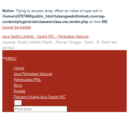
Notice
: Trying to access array offset on value of type null in
/home/u5707469/public_html/tukangsedotlimbah.com/wp-
content/plugins/cta/classes/class.cta.render.php
on line
492
Loncat ke konten
Jasa Sedot Limbah - Sedot WC - Perbaikan Saluran
Layanan Sedot Limbah Pabrik - Rumah Tangga - Hotel - R. Sakit dan
lainnya
MENU
Home
Jasa Perbaikan Saluran
Pembuatan IPAL
Blog
Kontak
Peluang Usaha Jasa Sedot WC