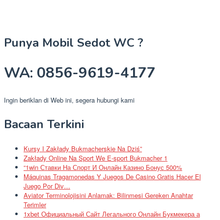
Punya Mobil Sedot WC ?
WA: 0856-9619-4177
Ingin beriklan di Web ini, segera hubungi kami
Bacaan Terkini
Kursy I Zakłady Bukmacherskie Na Dziś”
Zakłady Online Na Sport We E-sport Bukmacher 1
“1win Ставки На Спорт И Онлайн Казино Бонус 500%
Máquinas Tragamonedas Y Juegos De Casino Gratis Hacer El
Juego Por Div…
Aviator Terminolojisini Anlamak: Bilinmesi Gereken Anahtar
Terimler
1xbet Официальный Сайт Легального Онлайн Букмекера а