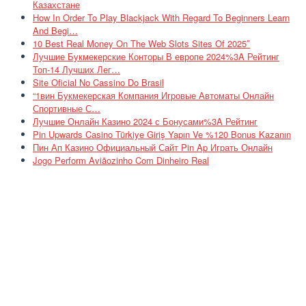
Казахстане
How In Order To Play Blackjack With Regard To Beginners Learn
And Begi…
10 Best Real Money On The Web Slots Sites Of 2025″
Лучшие Букмекерские Конторы В европе 2024%3A Рейтинг
Топ-14 Лучших Лег…
Site Oficial No Cassino Do Brasil
“1вин Букмекерская Компания Игровые Автоматы Онлайн
Спортивные С…
Лучшие Онлайн Казино 2024 с Бонусами%3A Рейтинг
Pin Upwards Casino Türkiye Giriş Yapın Ve %120 Bonus Kazanın
Пин Ап Казино Официальный Сайт Pin Ap Играть Онлайн
Jogo Perform Aviãozinho Com Dinheiro Real