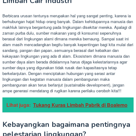
Limbah Cair Industri
Berbicara urusan tentunya merupakan hal yang sangat penting, karena ia
berhubungan hajat hidup orang banyak. Dalam kehidupannya manusia dan
makhluk lainnya bergantung pada lingkungan disekitar mereka. Apalagi di
zaman purba dulu, sumber makanan yang di konsumsi sepenuhnya
berasal dari lingkungan alami dimana mereka bernaung. Sampai saat ini
alam masih mencadangkan begitu banyak kepentingan bagi kita mulai dari
sandang, pangan dan papan..semuanya berasal dari kebaikan dan
kekayaan lingkungan yang ada di alam. Ekosistem dimana manusia dan
sumber daya alam berada didalamnya harus dijaga kelestariannya agar
sumber daya yang digunakan tidak rusak dan kapasitasnya tetap
berkelanjutan. Dengan menciptakan hubungan yang serasi antar
lingkungan dan kegiatan manusia dalam pembangunan maka
pembangunan akan terus berlanjut (sustainable development), jangan
ampe generasi mendatang di rugikan karena perilaku ceroboh kita!!!
Lihat juga:
Tukang Kuras Limbah Pabrik di Boalemo
Kebayangkan bagaimana pentingnya
pelestarian lingkungan?