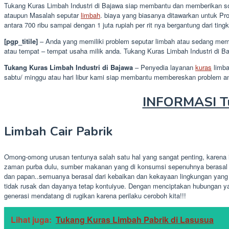
Tukang Kuras Limbah Industri di Bajawa siap membantu dan memberikan solu
ataupun Masalah seputar
limbah
. biaya yang biasanya ditawarkan untuk Pr
antara 700 ribu sampai dengan 1 juta rupiah per rit nya bergantung dari tin
[pgp_titile]
– Anda yang memiliki problem seputar limbah atau sedang memb
atau tempat – tempat usaha milik anda. Tukang Kuras Limbah Industri di 
Tukang Kuras Limbah Industri di Bajawa
– Penyedia layanan
kuras
limba
sabtu/ minggu atau hari libur kami siap membantu membereskan problem a
INFORMASI Tu
Limbah Cair Pabrik
Omong-omong urusan tentunya salah satu hal yang sangat penting, karena 
zaman purba dulu, sumber makanan yang di konsumsi sepenuhnya berasal d
dan papan..semuanya berasal dari kebaikan dan kekayaan lingkungan yang
tidak rusak dan dayanya tetap kontuiyue. Dengan menciptakan hubungan y
generasi mendatang di rugikan karena perilaku ceroboh kita!!!
Lihat juga:
Tukang Kuras Limbah Pabrik di Lasusua