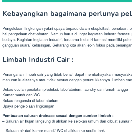
Kebayangkan bagaimana perlunya pele
Pengelolaan lingkungan yakni upaya terpadu dalam eksploitasi, penataan,
hal pengadaan obat-obatan. Namun harus di ingat kegiatan Industri farmas
budaya. Kegiatan-kegiatan Industri, terutama Industri farmasi memiliki po
gangguan suara/ kebisingan. Sekarang kita akan lebih fokus pada penanganan
Limbah Industri Cair :
Penanganan limbah cair yang tidak benar, dapat membahayakan masyarakat
menurun kualitasnya atau tidak sesuai dengan peruntukkannya. Limbah cair d
Bekas cucian peralatan produksi, laboratorium, laundry dan rumah tangga
Kamar mandi dan WC
Bekas reagensia di labor atorium
Upaya pengelolaan lingkungan ;
Pembuatan saluran drainase sesuai dengan sumber limbah :
– Saluran air hujan langsung di alirkan ke selokan umum dan dibuat sumur 
– Saluran air dari kamar mandi/ WC di alirkan ke septic tank