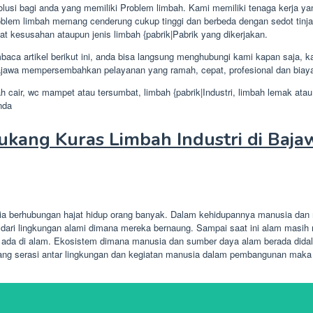
si bagi anda yang memiliki Problem limbah. Kami memiliki tenaga kerja yan
oblem limbah memang cenderung cukup tinggi dan berbeda dengan sedot tinja 
gkat kesusahan ataupun jenis limbah {pabrik|Pabrik yang dikerjakan.
aca artikel berikut ini, anda bisa langsung menghubungi kami kapan saja, 
Bajawa mempersembahkan pelayanan yang ramah, cepat, profesional dan biaya
h cair, wc mampet atau tersumbat, limbah {pabrik|Industri, limbah lemak atau
nda
kang Kuras Limbah Industri di Baj
ia berhubungan hajat hidup orang banyak. Dalam kehidupannya manusia dan m
ari lingkungan alami dimana mereka bernaung. Sampai saat ini alam masih m
 ada di alam. Ekosistem dimana manusia dan sumber daya alam berada didal
ang serasi antar lingkungan dan kegiatan manusia dalam pembangunan maka 