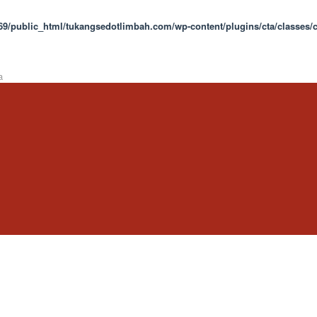
9/public_html/tukangsedotlimbah.com/wp-content/plugins/cta/classes/c
a