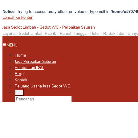
Notice
: Trying to access array offset on value of type null in
/home/u570746
Loncat ke konten
Jasa Sedot Limbah - Sedot WC - Perbaikan Saluran
Layanan Sedot Limbah Pabrik - Rumah Tangga - Hotel - R. Sakit dan lainny
MENU
Home
Jasa Perbaikan Saluran
Pembuatan IPAL
Blog
Kontak
Peluang Usaha Jasa Sedot WC