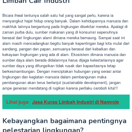
Limbah Cair Industri
Bicara ihwal tentunya salah satu hal yang sangat perlu, karena ia
menyangkut hajat hidup orang banyak. Dalam kehidupannya manusia dan
makhluk lainnya bergantung pada lingkungan disekitar mereka. Apalagi di
zaman purba dulu, sumber makanan yang di konsumsi sepenuhnya
berasal dari lingkungan alami dimana mereka bernaung. Sampai saat ini
alam masih mencadangkan begitu banyak kepentingan bagi kita mulai dari
sandang, pangan dan papan..semuanya berasal dari kebaikan dan
kekayaan lingkungan yang ada di alam. Ekosistem dimana manusia dan
sumber daya alam berada didalamnya harus dijaga kelestariannya agar
sumber daya yang difungsikan tidak rusak dan kapasitasnya tetap
berkesinambungan. Dengan menciptakan hubungan yang serasi antar
lingkungan dan kegiatan manusia dalam pembangunan maka
pembangunan akan terus berlanjut (sustainable development), jangan
ampe generasi mendatang di rugikan karena perilaku ceroboh kita!!!
Lihat juga:
Jasa Kuras Limbah Industri di Namrole
Kebayangkan bagaimana pentingnya
pelestarian lingkungan?