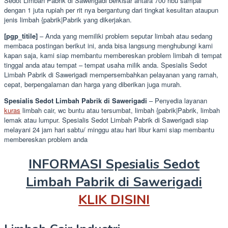
Sedot Limbah Pabrik di Sawerigadi berkisar antara 700 ribu sampai
dengan 1 juta rupiah per rit nya bergantung dari tingkat kesulitan ataupun
jenis limbah {pabrik|Pabrik yang dikerjakan.
[pgp_titile]
– Anda yang memiliki problem seputar limbah atau sedang
membaca postingan berikut ini, anda bisa langsung menghubungi kami
kapan saja, kami siap membantu membereskan problem limbah di tempat
tinggal anda atau tempat – tempat usaha milik anda. Spesialis Sedot
Limbah Pabrik di Sawerigadi mempersembahkan pelayanan yang ramah,
cepat, berpengalaman dan harga yang diberikan juga murah.
Spesialis Sedot Limbah Pabrik di Sawerigadi
– Penyedia layanan
kuras
limbah cair, wc buntu atau tersumbat, limbah {pabrik|Pabrik, limbah
lemak atau lumpur. Spesialis Sedot Limbah Pabrik di Sawerigadi siap
melayani 24 jam hari sabtu/ minggu atau hari libur kami siap membantu
membereskan problem anda
INFORMASI Spesialis Sedot
Limbah Pabrik di Sawerigadi
KLIK DISINI