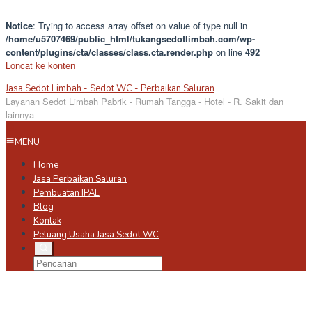
Notice
: Trying to access array offset on value of type null in
/home/u5707469/public_html/tukangsedotlimbah.com/wp-
content/plugins/cta/classes/class.cta.render.php
on line
492
Loncat ke konten
Jasa Sedot Limbah - Sedot WC - Perbaikan Saluran
Layanan Sedot Limbah Pabrik - Rumah Tangga - Hotel - R. Sakit dan
lainnya
MENU
Home
Jasa Perbaikan Saluran
Pembuatan IPAL
Blog
Kontak
Peluang Usaha Jasa Sedot WC