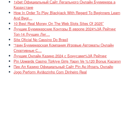
1xbet Официальный Сайт Легального Онлайн Букмекера а
Казахстане
How In Order To Play Blackjack With Regard To Beginners Learn
And Begi…
10 Best Real Money On The Web Slots Sites Of 2025″
Лучшие Букмекерские Конторы В европе 2024%3A Рейтинг
Топ-14 Лучших Лег…
Site Oficial No Cassino Do Brasil
“1вин Букмекерская Компания Игровые Автоматы Онлайн
Спортивные С…
Лучшие Онлайн Казино 2024 с Бонусами%3A Рейтинг
Pin Upwards Casino Türkiye Giriş Yapın Ve %120 Bonus Kazanın
Пин Ап Казино Официальный Сайт Pin Ap Играть Онлайн
Jogo Perform Aviãozinho Com Dinheiro Real