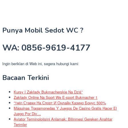
Punya Mobil Sedot WC ?
WA: 0856-9619-4177
Ingin beriklan di Web ini, segera hubungi kami
Bacaan Terkini
Kursy I Zakłady Bukmacherskie Na Dziś”
Zakłady Online Na Sport We E-sport Bukmacher 1
“1win Ставки На Спорт И Онлайн Казино Бонус 500%
Máquinas Tragamonedas Y Juegos De Casino Gratis Hacer El
Juego Por Div…
Aviator Terminolojisini Anlamak: Bilinmesi Gereken Anahtar
Terimler