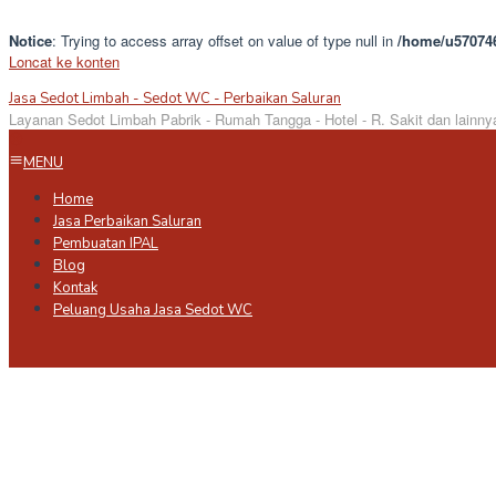
Notice
: Trying to access array offset on value of type null in
/home/u570746
Loncat ke konten
Jasa Sedot Limbah - Sedot WC - Perbaikan Saluran
Layanan Sedot Limbah Pabrik - Rumah Tangga - Hotel - R. Sakit dan lainny
MENU
Home
Jasa Perbaikan Saluran
Pembuatan IPAL
Blog
Kontak
Peluang Usaha Jasa Sedot WC