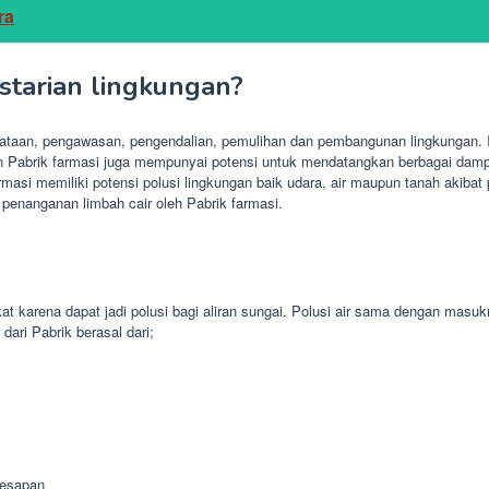
ra
tarian lingkungan?
ataan, pengawasan, pengendalian, pemulihan dan pembangunan lingkungan. I
 Pabrik farmasi juga mempunyai potensi untuk mendatangkan berbagai dampak 
farmasi memiliki potensi polusi lingkungan baik udara, air maupun tanah akib
penanganan limbah cair oleh Pabrik farmasi.
 karena dapat jadi polusi bagi aliran sungai. Polusi air sama dengan masu
ari Pabrik berasal dari;
resapan