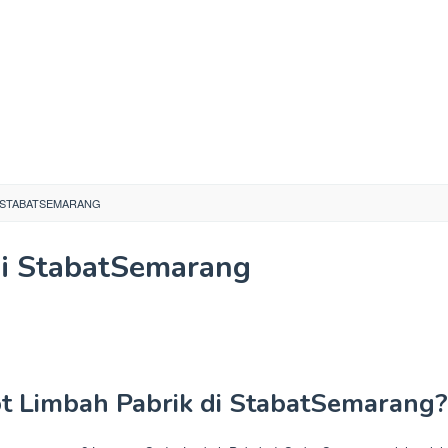
I STABATSEMARANG
di StabatSemarang
t Limbah Pabrik di StabatSemarang?