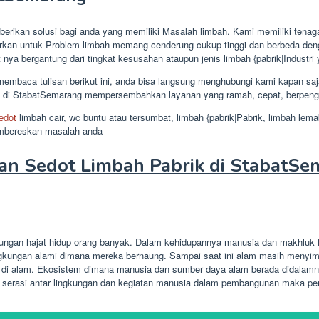
kan solusi bagi anda yang memiliki Masalah limbah. Kami memiliki tenaga k
arkan untuk Problem limbah memang cenderung cukup tinggi dan berbeda denga
 nya bergantung dari tingkat kesusahan ataupun jenis limbah {pabrik|Industri 
mbaca tulisan berikut ini, anda bisa langsung menghubungi kami kapan sa
 di StabatSemarang mempersembahkan layanan yang ramah, cepat, berpengala
edot
limbah cair, wc buntu atau tersumbat, limbah {pabrik|Pabrik, limbah le
membereskan masalah anda
n Sedot Limbah Pabrik di StabatS
bungan hajat hidup orang banyak. Dalam kehidupannya manusia dan makhluk l
gkungan alami dimana mereka bernaung. Sampai saat ini alam masih menyimp
 di alam. Ekosistem dimana manusia dan sumber daya alam berada didalamny
 serasi antar lingkungan dan kegiatan manusia dalam pembangunan maka pem