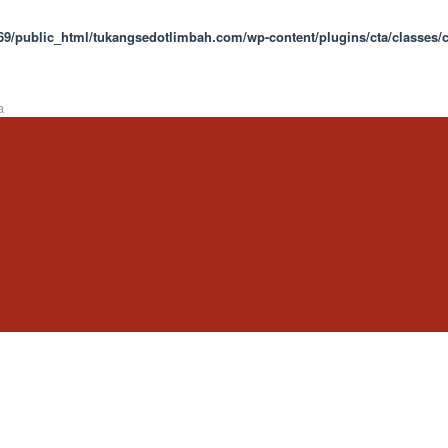
9/public_html/tukangsedotlimbah.com/wp-content/plugins/cta/classes/c
a