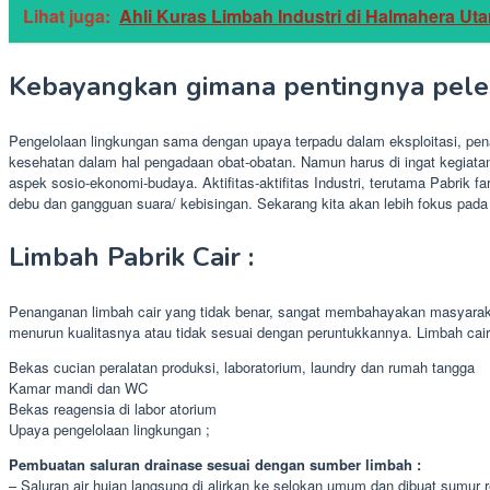
Lihat juga:
Ahli Kuras Limbah Industri di Halmahera Uta
Kebayangkan gimana pentingnya peles
Pengelolaan lingkungan sama dengan upaya terpadu dalam eksploitasi, pen
kesehatan dalam hal pengadaan obat-obatan. Namun harus di ingat kegiatan
aspek sosio-ekonomi-budaya. Aktifitas-aktifitas Industri, terutama Pabrik 
debu dan gangguan suara/ kebisingan. Sekarang kita akan lebih fokus pada 
Limbah Pabrik Cair :
Penanganan limbah cair yang tidak benar, sangat membahayakan masyarakat
menurun kualitasnya atau tidak sesuai dengan peruntukkannya. Limbah cair d
Bekas cucian peralatan produksi, laboratorium, laundry dan rumah tangga
Kamar mandi dan WC
Bekas reagensia di labor atorium
Upaya pengelolaan lingkungan ;
Pembuatan saluran drainase sesuai dengan sumber limbah :
– Saluran air hujan langsung di alirkan ke selokan umum dan dibuat sumur 