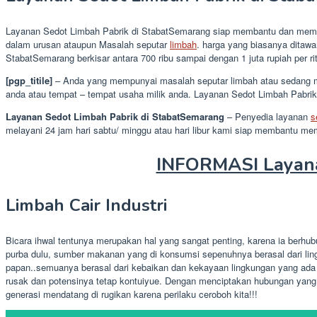
Layanan Sedot Limbah Pabrik di StabatSemarang siap membantu dan memberi
dalam urusan ataupun Masalah seputar
limbah
. harga yang biasanya ditaw
StabatSemarang berkisar antara 700 ribu sampai dengan 1 juta rupiah per rit
[pgp_titile]
– Anda yang mempunyai masalah seputar limbah atau sedang me
anda atau tempat – tempat usaha milik anda. Layanan Sedot Limbah Pabrik
Layanan Sedot Limbah Pabrik di StabatSemarang
– Penyedia layanan
s
melayani 24 jam hari sabtu/ minggu atau hari libur kami siap membantu 
INFORMASI Layana
Limbah Cair Industri
Bicara ihwal tentunya merupakan hal yang sangat penting, karena ia berhu
purba dulu, sumber makanan yang di konsumsi sepenuhnya berasal dari lin
papan..semuanya berasal dari kebaikan dan kekayaan lingkungan yang ada
rusak dan potensinya tetap kontuiyue. Dengan menciptakan hubungan yang
generasi mendatang di rugikan karena perilaku ceroboh kita!!!