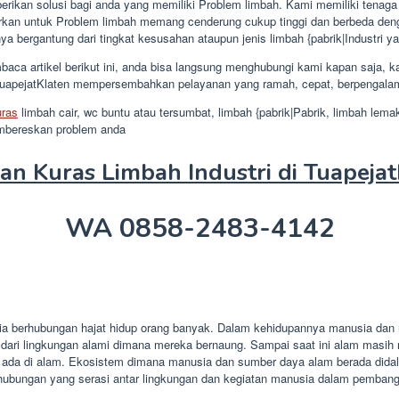
ikan solusi bagi anda yang memiliki Problem limbah. Kami memiliki tenaga k
rkan untuk Problem limbah memang cenderung cukup tinggi dan berbeda dengan
nya bergantung dari tingkat kesusahan ataupun jenis limbah {pabrik|Industri y
aca artikel berikut ini, anda bisa langsung menghubungi kami kapan saja,
 TuapejatKlaten mempersembahkan pelayanan yang ramah, cepat, berpengalama
uras
limbah cair, wc buntu atau tersumbat, limbah {pabrik|Pabrik, limbah lema
embereskan problem anda
n Kuras Limbah Industri di Tuapeja
WA
0858-2483-4142
 berhubungan hajat hidup orang banyak. Dalam kehidupannya manusia dan ma
ari lingkungan alami dimana mereka bernaung. Sampai saat ini alam masih 
 ada di alam. Ekosistem dimana manusia dan sumber daya alam berada didal
hubungan yang serasi antar lingkungan dan kegiatan manusia dalam pembang