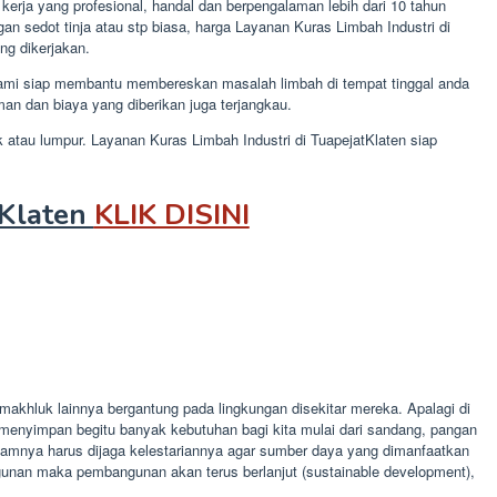
erja yang profesional, handal dan berpengalaman lebih dari 10 tahun
 sedot tinja atau stp biasa, harga Layanan Kuras Limbah Industri di
ang dikerjakan.
 kami siap membantu membereskan masalah limbah di tempat tinggal anda
n dan biaya yang diberikan juga terjangkau.
k atau lumpur. Layanan Kuras Limbah Industri di TuapejatKlaten siap
tKlaten
KLIK DISINI
khluk lainnya bergantung pada lingkungan disekitar mereka. Apalagi di
menyimpan begitu banyak kebutuhan bagi kita mulai dari sandang, pangan
amnya harus dijaga kelestariannya agar sumber daya yang dimanfaatkan
unan maka pembangunan akan terus berlanjut (sustainable development),