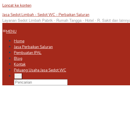
Loncat ke konten
Jasa Sedot Limbah - Sedot WC - Perbaikan Saluran
Layanan Sedot Limbah Pabrik - Rumah Tangga - Hotel - R. Sakit dan lainny
MENU
Home
Jasa Perbaikan Saluran
Pembuatan IPAL
Blog
Kontak
Peluang Usaha Jasa Sedot WC