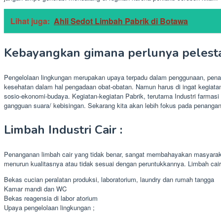
Lihat juga:
Ahli Sedot Limbah Pabrik di Botawa
Kebayangkan gimana perlunya pelesta
Pengelolaan lingkungan merupakan upaya terpadu dalam penggunaan, penat
kesehatan dalam hal pengadaan obat-obatan. Namun harus di ingat kegiatan
sosio-ekonomi-budaya. Kegiatan-kegiatan Pabrik, terutama Industri farmasi
gangguan suara/ kebisingan. Sekarang kita akan lebih fokus pada penanganan
Limbah Industri Cair :
Penanganan limbah cair yang tidak benar, sangat membahayakan masyaraka
menurun kualitasnya atau tidak sesuai dengan peruntukkannya. Limbah cair d
Bekas cucian peralatan produksi, laboratorium, laundry dan rumah tangga
Kamar mandi dan WC
Bekas reagensia di labor atorium
Upaya pengelolaan lingkungan ;