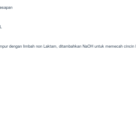
resapan
AL
i campur dengan limbah non Laktam, ditambahkan NaOH untuk memecah cincin