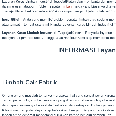
Layanan Kuras Limbah Industri di TuapejatKlaten siap membantu dan member
dalam urusan ataupun Problem seputar
limbah
. harga yang biasanya ditawa
TuapejatKlaten berkisar antara 700 ribu sampai dengan 1 juta rupiah per rit 
[pgp_titile]
– Anda yang memiliki problem seputar limbah atau sedang memb
atau tempat – tempat usaha milik anda. Layanan Kuras Limbah Industri di
Layanan Kuras Limbah Industri di TuapejatKlaten
– Penyedia layanan
k
melayani 24 jam hari sabtu/ minggu atau hari libur kami siap membantu m
INFORMASI Layana
Limbah Cair Pabrik
Omong-omong masalah tentunya merupakan hal yang sangat perlu, karena ia
zaman purba dulu, sumber makanan yang di konsumsi sepenuhnya berasal d
dan papan..semuanya berasal dari kebaikan dan kekayaan lingkungan yang
tidak rusak dan potensinya tetap berkesinambungan. Dengan menciptakan 
jangan ampe generasi mendatang di rugikan karena perilaku ceroboh kita!!!