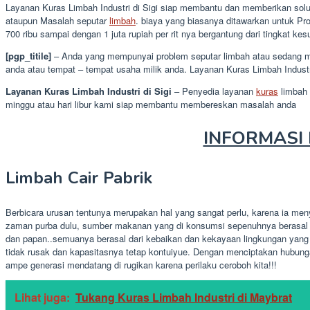
Layanan Kuras Limbah Industri di Sigi siap membantu dan memberikan solus
ataupun Masalah seputar
limbah
. biaya yang biasanya ditawarkan untuk Pro
700 ribu sampai dengan 1 juta rupiah per rit nya bergantung dari tingkat ke
[pgp_titile]
– Anda yang mempunyai problem seputar limbah atau sedang me
anda atau tempat – tempat usaha milik anda. Layanan Kuras Limbah Industr
Layanan Kuras Limbah Industri di Sigi
– Penyedia layanan
kuras
limbah 
minggu atau hari libur kami siap membantu membereskan masalah anda
INFORMASI L
Limbah Cair Pabrik
Berbicara urusan tentunya merupakan hal yang sangat perlu, karena ia me
zaman purba dulu, sumber makanan yang di konsumsi sepenuhnya berasal d
dan papan..semuanya berasal dari kebaikan dan kekayaan lingkungan yang
tidak rusak dan kapasitasnya tetap kontuiyue. Dengan menciptakan hubung
ampe generasi mendatang di rugikan karena perilaku ceroboh kita!!!
Lihat juga:
Tukang Kuras Limbah Industri di Maybrat