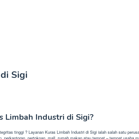
di Sigi
Limbah Industri di Sigi?
tegritas tinggi ? Layanan Kuras Limbah Industri di Sigi ialah salah satu per
, perkantoran, pertokoan, mall, rumah makan atau tempat – tempat usaha mi