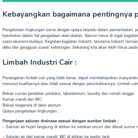
Kebayangkan bagaimana pentingnya pe
Pengelolaan lingkungan sama dengan upaya terpadu dalam pemanfaatan, pe
kesehatan dalam hal pengadaan obat-obatan. Namun harus di ingat kegiatan 
sosio-ekonomi-budaya. Kegiatan-kegiatan Industri, terutama Industri farma
debu dan gangguan suara/ kebisingan. Sekarang kita akan lebih fokus pada 
Limbah Industri Cair :
Penanganan limbah cair yang tidak benar, dapat membahayakan masyarakat
menurun kualitasnya atau tidak sesuai dengan peruntukkannya. Limbah cair d
Bekas cucian peralatan produksi, laboratorium, laundry dan rumah tangga
Kamar mandi dan WC
Bekas reagensia di labor atorium
Upaya pengelolaan lingkungan ;
Pengerjaan saluran drainase sesuai dengan sumber limbah :
– Saluran air hujan langsung di alirkan ke selokan umum dan dibuat sumur 
– Saluran air dari kamar mandi/ WC di alirkan ke septic tank