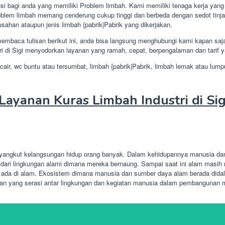
i bagi anda yang memiliki Problem limbah. Kami memiliki tenaga kerja yang 
blem limbah memang cenderung cukup tinggi dan berbeda dengan sedot tinja a
susahan ataupun jenis limbah {pabrik|Pabrik yang dikerjakan.
mbaca tulisan berikut ini, anda bisa langsung menghubungi kami kapan saj
i di Sigi menyodorkan layanan yang ramah, cepat, berpengalaman dan tarif ya
cair, wc buntu atau tersumbat, limbah {pabrik|Pabrik, limbah lemak atau lumpu
ayanan Kuras Limbah Industri di Si
nyangkut kelangsungan hidup orang banyak. Dalam kehidupannya manusia dan 
ari lingkungan alami dimana mereka bernaung. Sampai saat ini alam masih m
 ada di alam. Ekosistem dimana manusia dan sumber daya alam berada didal
an yang serasi antar lingkungan dan kegiatan manusia dalam pembangunan m