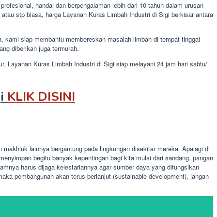
profesional, handal dan berpengalaman lebih dari 10 tahun dalam urusan
tau stp biasa, harga Layanan Kuras Limbah Industri di Sigi berkisar antara
a, kami siap membantu membereskan masalah limbah di tempat tinggal
ng diberikan juga termurah.
r. Layanan Kuras Limbah Industri di Sigi siap melayani 24 jam hari sabtu/
gi
KLIK DISINI
makhluk lainnya bergantung pada lingkungan disekitar mereka. Apalagi di
enyimpan begitu banyak kepentingan bagi kita mulai dari sandang, pangan
amnya harus dijaga kelestariannya agar sumber daya yang difungsikan
aka pembangunan akan terus berlanjut (sustainable development), jangan