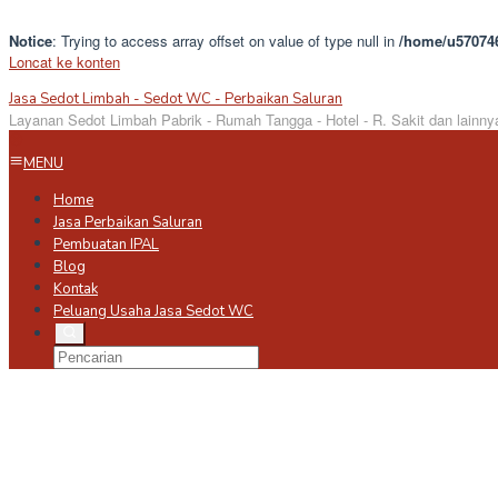
Notice
: Trying to access array offset on value of type null in
/home/u570746
Loncat ke konten
Jasa Sedot Limbah - Sedot WC - Perbaikan Saluran
Layanan Sedot Limbah Pabrik - Rumah Tangga - Hotel - R. Sakit dan lainny
MENU
Home
Jasa Perbaikan Saluran
Pembuatan IPAL
Blog
Kontak
Peluang Usaha Jasa Sedot WC