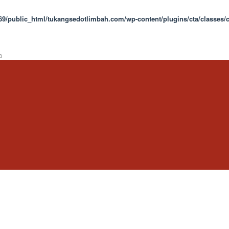
9/public_html/tukangsedotlimbah.com/wp-content/plugins/cta/classes/c
a