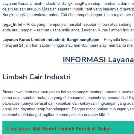
Layanan Kuras Limbah Industri di BangkinangKajen siap membantu dan membe
dalam urusan ataupun Masalah seputar
limbah
. tarif yang biasanya ditawa
BangkinangKajen berkisar antara 700 ribu sampai dengan 1 juta rupiah per rit
[pgp_titile]
– Anda yang mempunyai masalah seputar limbah atau sedang me
anda atau tempat – tempat usaha milik anda. Layanan Kuras Limbah Indust
Layanan Kuras Limbah Industri di BangkinangKajen
– Penyedia layana
melayani 24 jam hari sabtu/ minggu atau hari libur kami siap membantu m
INFORMASI Layanan
Limbah Cair Industri
Bicara ihwal tentunya merupakan hal yang sangat penting, karena ia meny
purba dulu, sumber makanan yang di konsumsi sepenuhnya berasal dari lin
papan..semuanya berasal dari kebaikan dan kekayaan lingkungan yang ada
rusak dan dayanya tetap berkelanjutan. Dengan menciptakan hubungan yan
generasi mendatang di rugikan karena perilaku ceroboh kita!!!
Lihat juga:
Ahli Sedot Limbah Pabrik di Tiakur