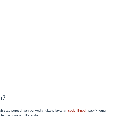
n?
salah satu perusahaan penyedia tukang layanan
sedot limbah
pabrik yang
 tempat usaha milik anda.