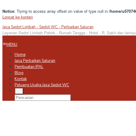
Notice
: Trying to access array offset on value of type null in
/home/u570746
Loncat ke konten
Jasa Sedot Limbah - Sedot WC - Perbaikan Saluran
Layanan Sedot Limbah Pabrik - Rumah Tangga - Hotel - R. Sakit dan lainny
MENU
Home
Jasa Perbaikan Saluran
Pembuatan IPAL
Blog
Kontak
Peluang Usaha Jasa Sedot WC