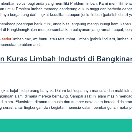
rikan solusi bagi anda yang memiliki Problem limbah. Kami memiliki tenaga
rkan untuk Problem limbah memang cenderung cukup tinggi dan berbeda dengan 
 nya bergantung dari tingkat kesulitan ataupun jenis limbah {pabrik|Industri y
mbaca postingan berikut ini, anda bisa langsung menghubungi kami kapan 
ri di BangkinangKajen mempersembahkan pelayanan yang ramah, cepat, berpen
n
sedot
limbah cair, wc buntu atau tersumbat, limbah {pabrik|Industri, limbah
embereskan problem anda
 Kuras Limbah Industri di Bangkin
angkut hajat hidup orang banyak. Dalam kehidupannya manusia dan makhluk la
gkungan alami dimana mereka bernaung. Sampai saat ini alam masih mencada
 di alam. Ekosistem dimana manusia dan sumber daya alam berada didalamny
g serasi antar lingkungan dan kegiatan manusia dalam pembangunan maka pe