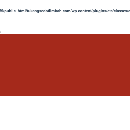
9/public_html/tukangsedotlimbah.com/wp-content/plugins/cta/classes/c
a