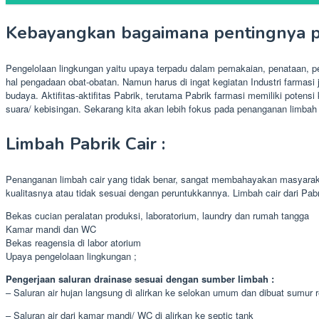
Kebayangkan bagaimana pentingnya pe
Pengelolaan lingkungan yaitu upaya terpadu dalam pemakaian, penataan, 
hal pengadaan obat-obatan. Namun harus di ingat kegiatan Industri farmasi
budaya. Aktifitas-aktifitas Pabrik, terutama Pabrik farmasi memiliki pote
suara/ kebisingan. Sekarang kita akan lebih fokus pada penanganan limbah c
Limbah Pabrik Cair :
Penanganan limbah cair yang tidak benar, sangat membahayakan masyaraka
kualitasnya atau tidak sesuai dengan peruntukkannya. Limbah cair dari Pabri
Bekas cucian peralatan produksi, laboratorium, laundry dan rumah tangga
Kamar mandi dan WC
Bekas reagensia di labor atorium
Upaya pengelolaan lingkungan ;
Pengerjaan saluran drainase sesuai dengan sumber limbah :
– Saluran air hujan langsung di alirkan ke selokan umum dan dibuat sumur 
– Saluran air dari kamar mandi/ WC di alirkan ke septic tank