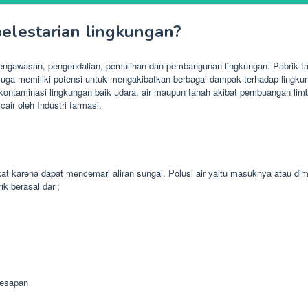
lestarian lingkungan?
pengawasan, pengendalian, pemulihan dan pembangunan lingkungan. Pabrik f
 juga memiliki potensi untuk mengakibatkan berbagai dampak terhadap lingkung
nsi kontaminasi lingkungan baik udara, air maupun tanah akibat pembuangan l
air oleh Industri farmasi.
t karena dapat mencemari aliran sungai. Polusi air yaitu masuknya atau d
k berasal dari;
resapan