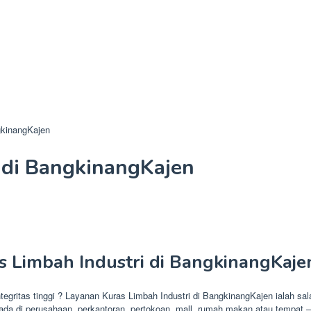
gkinangKajen
 di BangkinangKajen
 Limbah Industri di BangkinangKaje
integritas tinggi ? Layanan Kuras Limbah Industri di BangkinangKajen ialah 
da di perusahaan, perkantoran, pertokoan, mall, rumah makan atau tempat –