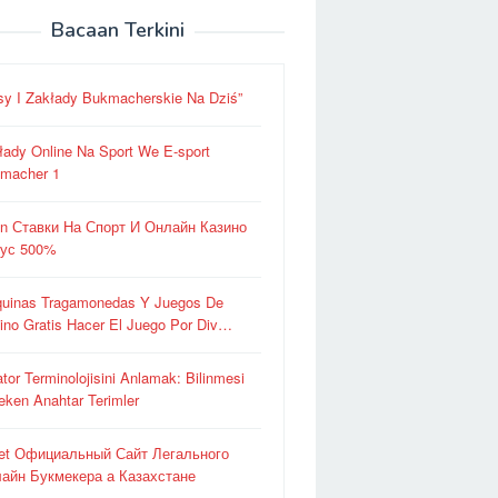
Bacaan Terkini
sy I Zakłady Bukmacherskie Na Dziś”
łady Online Na Sport We E-sport
macher 1
in Ставки На Спорт И Онлайн Казино
ус 500%
uinas Tragamonedas Y Juegos De
ino Gratis Hacer El Juego Por Div…
ator Terminolojisini Anlamak: Bilinmesi
eken Anahtar Terimler
et Официальный Сайт Легального
айн Букмекера а Казахстане