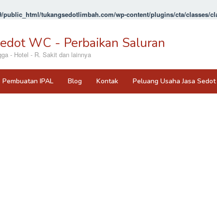
/public_html/tukangsedotlimbah.com/wp-content/plugins/cta/classes/cla
Sedot WC - Perbaikan Saluran
 - Hotel - R. Sakit dan lainnya
Pembuatan IPAL
Blog
Kontak
Peluang Usaha Jasa Sedo