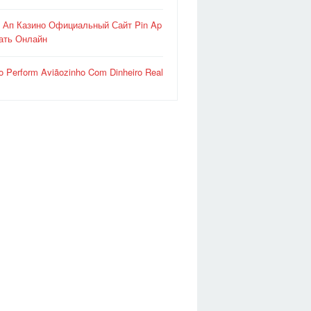
 Ап Казино Официальный Сайт Pin Ap
ать Онлайн
o Perform Aviãozinho Com Dinheiro Real