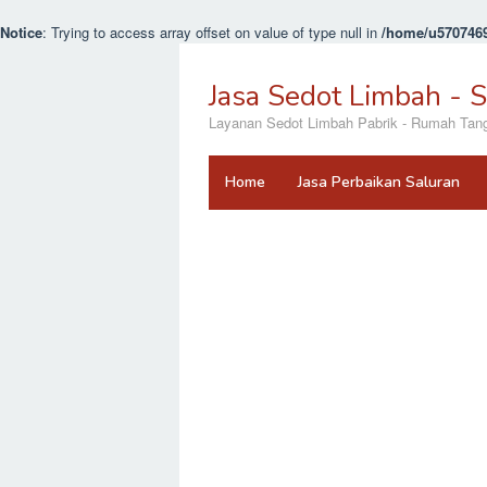
Notice
: Trying to access array offset on value of type null in
/home/u5707469
Loncat
ke
Jasa Sedot Limbah - 
konten
Layanan Sedot Limbah Pabrik - Rumah Tangga
Home
Jasa Perbaikan Saluran