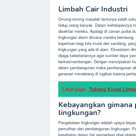
Limbah Cair Industri
Omong-omong masalah tentunya salah satu 
hidup orang banyak. Dalam kehidupannya m
disekitar mereka. Apalagi di zaman purba 
lingkungan alami dimana mereka bernaung.
keperluan bagi kita mulai dari sandang, p
lingkungan yang ada di alam. Ekosistem d
dijaga kelestariannya agar sumber daya yan
berkesinambungan. Dengan menciptakan hub
dalam pembangunan maka pembangunan akan 
generasi mendatang di rugikan karena perila
Lihat juga:
Tukang Kuras Limbah
Kebayangkan gimana p
lingkungan?
Pengelolaan lingkungan adalah upaya terp
pemulihan dan pembangunan lingkungan. Pab
kesehatan dalam hal pengadaan obat-obatan.