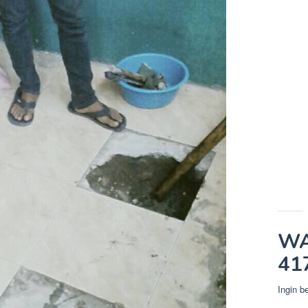
WA
41
Ingin b