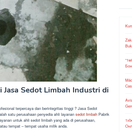
Kur
Zak
Buk
“1w
Бон
Máq
Cas
Jasa Sedot Limbah Industri di
Avi
Ger
fesional terpercaya dan berintegritas tinggi ? Jasa Sedot
alah satu perusahaan penyedia ahli layanan
sedot limbah
Pabrik
anan untuk ahli sedot limbah yang ada di perusahaan,
1xb
atau tempat – tempat usaha milik anda.
Онл