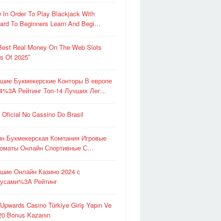
 In Order To Play Blackjack With
ard To Beginners Learn And Begi…
Best Real Money On The Web Slots
es Of 2025″
шие Букмекерские Конторы В европе
4%3A Рейтинг Топ-14 Лучших Лег…
e Oficial No Cassino Do Brasil
ин Букмекерская Компания Игровые
оматы Онлайн Спортивные С…
шие Онлайн Казино 2024 с
усами%3A Рейтинг
 Upwards Casino Türkiye Giriş Yapın Ve
0 Bonus Kazanın