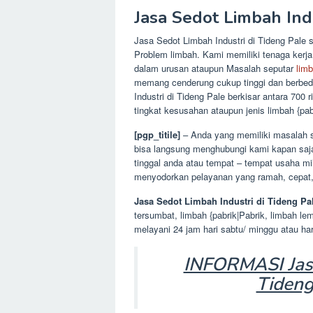
Jasa Sedot Limbah Ind
Jasa Sedot Limbah Industri di Tideng Pale
Problem limbah. Kami memiliki tenaga kerja
dalam urusan ataupun Masalah seputar
lim
memang cenderung cukup tinggi dan berbeda
Industri di Tideng Pale berkisar antara 700 
tingkat kesusahan ataupun jenis limbah {pabr
[pgp_titile]
– Anda yang memiliki masalah se
bisa langsung menghubungi kami kapan saj
tinggal anda atau tempat – tempat usaha mi
menyodorkan pelayanan yang ramah, cepat, p
Jasa Sedot Limbah Industri di Tideng Pa
tersumbat, limbah {pabrik|Pabrik, limbah le
melayani 24 jam hari sabtu/ minggu atau h
INFORMASI Jasa
Tideng