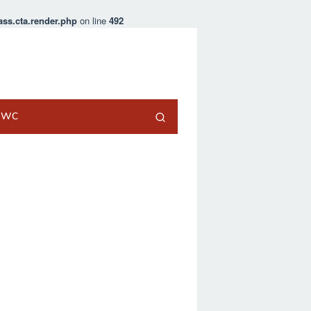
ss.cta.render.php
on line
492
t WC