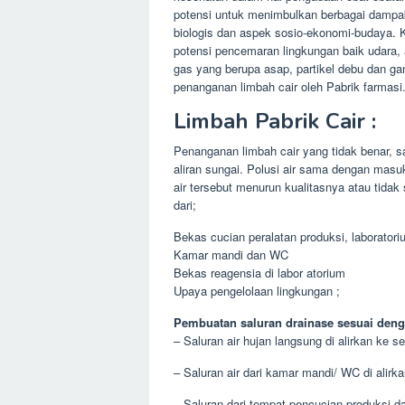
potensi untuk menimbulkan berbagai dampak 
biologis dan aspek sosio-ekonomi-budaya. Ke
potensi pencemaran lingkungan baik udara,
gas yang berupa asap, partikel debu dan ga
penanganan limbah cair oleh Pabrik farmasi
Limbah Pabrik Cair :
Penanganan limbah cair yang tidak benar, 
aliran sungai. Polusi air sama dengan ma
air tersebut menurun kualitasnya atau tidak
dari;
Bekas cucian peralatan produksi, laborator
Kamar mandi dan WC
Bekas reagensia di labor atorium
Upaya pengelolaan lingkungan ;
Pembuatan saluran drainase sesuai deng
– Saluran air hujan langsung di alirkan ke
– Saluran air dari kamar mandi/ WC di alirka
– Saluran dari tempat pencucian produksi da