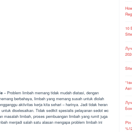
How
Reg
10 
Sit
Луч
202
Sit
“1в
Авт
le
– Problem limbah memang tidak mudah diatasi, dengan
g memang berbahaya, limbah yang memang susah untuk diolah
Луч
gganggu aktivitas kerja kita sehari – harinya. Jadi tidak heran
Бон
k untuk diselesaikan. Tidak sedikit spesialis pelayanan sedot wc
an masalah limbah, proses pembuangan limbah yang rumit juga
mbah menjadi salah satu alasan mengapa problem limbah ini
Pin
%12