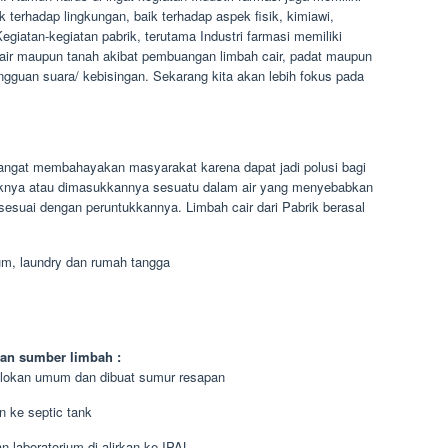
terhadap lingkungan, baik terhadap aspek fisik, kimiawi,
giatan-kegiatan pabrik, terutama Industri farmasi memiliki
 air maupun tanah akibat pembuangan limbah cair, padat maupun
ngguan suara/ kebisingan. Sekarang kita akan lebih fokus pada
.
sangat membahayakan masyarakat karena dapat jadi polusi bagi
suknya atau dimasukkannya sesuatu dalam air yang menyebabkan
 sesuai dengan peruntukkannya. Limbah cair dari Pabrik berasal
ium, laundry dan rumah tangga
an sumber limbah :
 selokan umum dan dibuat sumur resapan
n ke septic tank
n laboratorium di alirkan ke IPAL