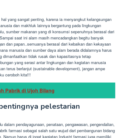
hal yang sangat penting, karena ia menyangkut kelangsungan
anusia dan makhluk lainnya bergantung pada lingkungan
dulu, sumber makanan yang di konsumsi sepenuhnya berasal dari
 Sampai saat ini alam masih mencadangkan begitu banyak
angan dan papan..semuanya berasal dari kebaikan dan kekayaan
imana manusia dan sumber daya alam berada didalamnya harus
g dimanfaatkan tidak rusak dan kapasitasnya tetap
ungan yang serasi antar lingkungan dan kegiatan manusia
terus berlanjut (sustainable development), jangan ampe
ku ceroboh kita!!!
 Pabrik di Ujoh Bilang
entingnya pelestarian
adu dalam pendayagunaan, penataan, pengawasan, pengendalian,
rik farmasi sebagai salah satu wujud dari pembangunan bidang
 Namun harus di ingat kegiatan Industri farmasi juga memiliki