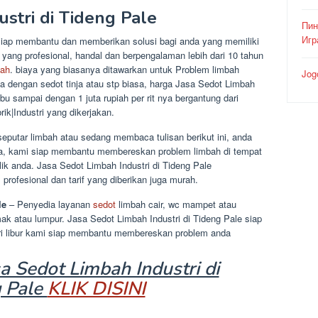
ustri di Tideng Pale
Пин
Игр
 siap membantu dan memberikan solusi bagi anda yang memiliki
 yang profesional, handal dan berpengalaman lebih dari 10 tahun
bah
. biaya yang biasanya ditawarkan untuk Problem limbah
Jog
 dengan sedot tinja atau stp biasa, harga Jasa Sedot Limbah
ribu sampai dengan 1 juta rupiah per rit nya bergantung dari
ik|Industri yang dikerjakan.
putar limbah atau sedang membaca tulisan berikut ini, anda
a, kami siap membantu membereskan problem limbah di tempat
lik anda. Jasa Sedot Limbah Industri di Tideng Pale
rofesional dan tarif yang diberikan juga murah.
le
– Penyedia layanan
sedot
limbah cair, wc mampet atau
mak atau lumpur. Jasa Sedot Limbah Industri di Tideng Pale siap
ari libur kami siap membantu membereskan problem anda
 Sedot Limbah Industri di
 Pale
KLIK DISINI