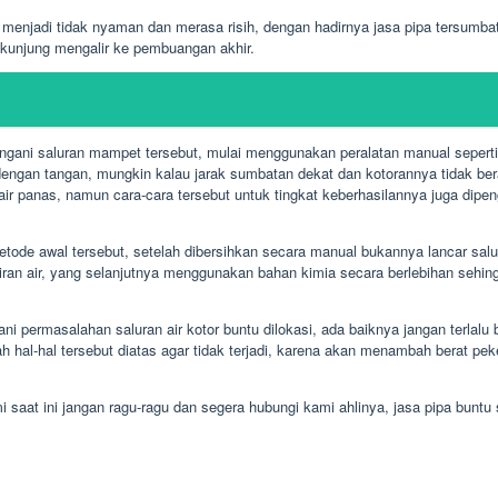
njadi tidak nyaman dan merasa risih, dengan hadirnya jasa pipa tersumbat
k kunjung mengalir ke pembuangan akhir.
gani saluran mampet tersebut, mulai menggunakan peralatan manual seperti s
ngan tangan, mungkin kalau jarak sumbatan dekat dan kotorannya tidak ber
anas, namun cara-cara tersebut untuk tingkat keberhasilannya juga dipengar
de awal tersebut, setelah dibersihkan secara manual bukannya lancar salur
n air, yang selanjutnya menggunakan bahan kimia secara berlebihan sehingg
ni permasalahan saluran air kotor buntu dilokasi, ada baiknya jangan terlalu
ah hal-hal tersebut diatas agar tidak terjadi, karena akan menambah berat pe
saat ini jangan ragu-ragu dan segera hubungi kami ahlinya, jasa pipa buntu 