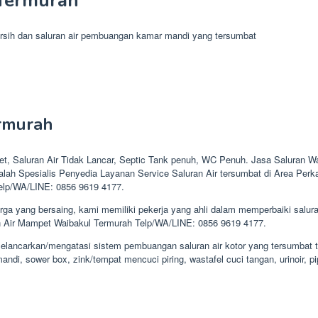
 Termurah
r bersih dan saluran air pembuangan kamar mandi yang tersumbat
rmurah
, Saluran Air Tidak Lancar, Septic Tank penuh, WC Penuh. Jasa Saluran W
lah Spesialis Penyedia Layanan Service Saluran Air tersumbat di Area Perk
Telp/WA/LINE: 0856 9619 4177.
a yang bersaing, kami memiliki pekerja yang ahli dalam memperbaiki salur
uran Air Mampet Waibakul Termurah Telp/WA/LINE: 0856 9619 4177.
 melancarkan/mengatasi sistem pembuangan saluran air kotor yang tersumbat
ndi, sower box, zink/tempat mencuci piring, wastafel cuci tangan, urinoir, pip