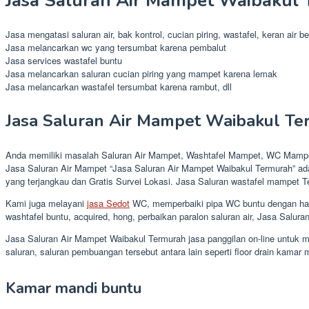
Jasa Saluran Air Mampet Waibakul
Jasa mengatasi saluran air, bak kontrol, cucian piring, wastafel, keran ai
Jasa melancarkan wc yang tersumbat karena pembalut
Jasa services wastafel buntu
Jasa melancarkan saluran cucian piring yang mampet karena lemak
Jasa melancarkan wastafel tersumbat karena rambut, dll
Jasa Saluran Air Mampet Waibakul Te
Anda memiliki masalah Saluran Air Mampet, Washtafel Mampet, WC Mampet
Jasa Saluran Air Mampet “Jasa Saluran Air Mampet Waibakul Termurah” ada
yang terjangkau dan Gratis Survei Lokasi. Jasa Saluran wastafel mampet 
Kami juga melayani
jasa Sedot
WC, memperbaiki pipa WC buntu dengan harg
washtafel buntu, acquired, hong, perbaikan paralon saluran air, Jasa Sal
Jasa Saluran Air Mampet Waibakul Termurah jasa panggilan on-line untuk
saluran, saluran pembuangan tersebut antara lain seperti floor drain kamar ma
Kamar mandi buntu