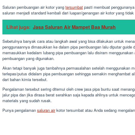
Saluran pembuangan air kotor yang
tersumbat
pasti membuat penggunanya me
saluran menjadi standard kembali dari luapan/genangan air kotor yang tida
Lihat juga:
Jasa Saluran Air Mampet Baa Murah
Sebetulnya banyak cara atau langkah awal yang bisa dilakukan untuk menan
penggunaannya dimasukkan ke dalam pipa pembuangan lalu diputar guide de
memasukkan kedalam lubang pipa pembuangan lalu disiram menggunakan air p
pembuangan yang digunakan.
Akan tetapi banyak juga tambahnya permasalahan setelah menggunakan meto
terlepas/putus didalam pipa pembuangan sehingga semakin menghambat alira
dari bahan kimia tersebut.
Pengalaman tersebut sering ditemui oleh crew jasa pipa buntu saat menanga
jalur pipa dan jika dirasa berat serahkan saja kepada ahlinya untuk menceg
materials yang sudah rusak.
Punya pengalaman
saluran air
kotor tersumbat atau Anda sedang mengalami 