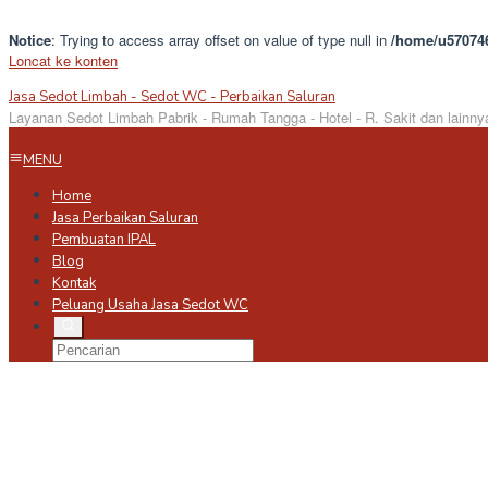
Notice
: Trying to access array offset on value of type null in
/home/u570746
Loncat ke konten
Jasa Sedot Limbah - Sedot WC - Perbaikan Saluran
Layanan Sedot Limbah Pabrik - Rumah Tangga - Hotel - R. Sakit dan lainny
MENU
Home
Jasa Perbaikan Saluran
Pembuatan IPAL
Blog
Kontak
Peluang Usaha Jasa Sedot WC