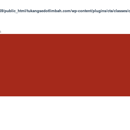
9/public_html/tukangsedotlimbah.com/wp-content/plugins/cta/classes/c
a