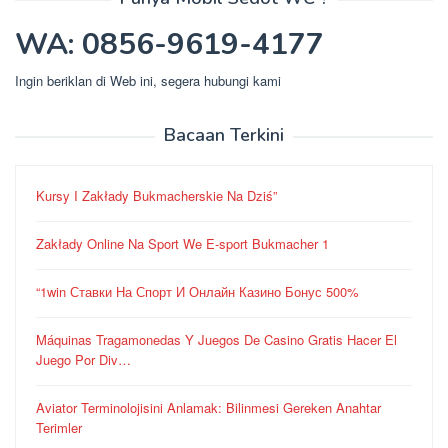
WA: 0856-9619-4177
Ingin beriklan di Web ini, segera hubungi kami
Bacaan Terkini
Kursy I Zakłady Bukmacherskie Na Dziś”
Zakłady Online Na Sport We E-sport Bukmacher 1
“1win Ставки На Спорт И Онлайн Казино Бонус 500%
Máquinas Tragamonedas Y Juegos De Casino Gratis Hacer El
Juego Por Div…
Aviator Terminolojisini Anlamak: Bilinmesi Gereken Anahtar
Terimler