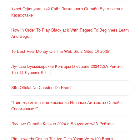
1xbet Официальный Сайт Легального Онлайн Букмекера а
Казахстане
How In Order To Play Blackjack With Regard To Beginners Learn
And Begi…
10 Best Real Money On The Web Slots Sites Of 2025″
Лучшие Букмекерские Конторы В европе 2024%3A Рейтинг
Топ-14 Лучших Лег…
Site Oficial No Cassino Do Brasil
“1вин Букмекерская Компания Игровые Автоматы Онлайн
Спортивные С…
Лучшие Онлайн Казино 2024 с Бонусами%3A Рейтинг
Pin Upwards Casino Türkiye Giriş Yapın Ve %120 Bonus