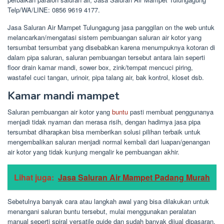
Telp/WA/LINE: 0856 9619 4177.
Jasa Saluran Air Mampet Tulungagung jasa panggilan on the web untuk
melancarkan/mengatasi sistem pembuangan saluran air kotor yang
tersumbat tersumbat yang disebabkan karena menumpuknya kotoran di
dalam pipa saluran, saluran pembuangan tersebut antara lain seperti
floor drain kamar mandi, sower box, zink/tempat mencuci piring,
wastafel cuci tangan, urinoir, pipa talang air, bak kontrol, kloset dsb.
Kamar mandi mampet
Saluran pembuangan air kotor yang
buntu
pasti membuat penggunanya
menjadi tidak nyaman dan merasa risih, dengan hadirnya jasa pipa
tersumbat diharapkan bisa memberikan solusi pilihan terbaik untuk
mengembalikan saluran menjadi normal kembali dari luapan/genangan
air kotor yang tidak kunjung mengalir ke pembuangan akhir.
Lihat juga:
Jasa Saluran Air Mampet Padang Murah
Sebetulnya banyak cara atau langkah awal yang bisa dilakukan untuk
menangani saluran buntu tersebut, mulai menggunakan peralatan
manual seperti spiral versatile guide dan sudah banyak dijual dipasaran,