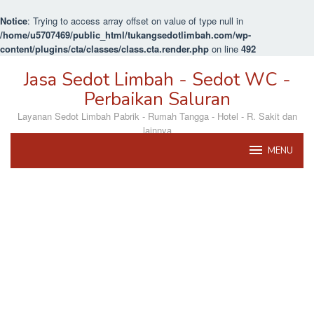
Notice
: Trying to access array offset on value of type null in
/home/u5707469/public_html/tukangsedotlimbah.com/wp-
content/plugins/cta/classes/class.cta.render.php
on line
492
Loncat
Jasa Sedot Limbah - Sedot WC -
ke
konten
Perbaikan Saluran
Layanan Sedot Limbah Pabrik - Rumah Tangga - Hotel - R. Sakit dan
lainnya
MENU