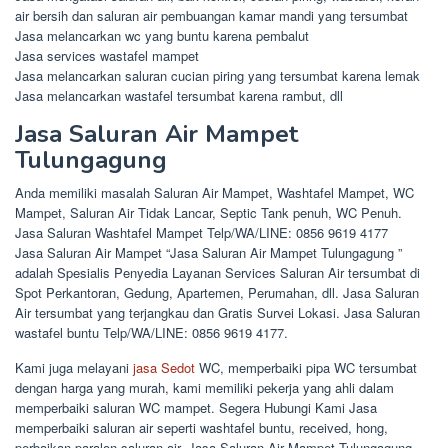
air bersih dan saluran air pembuangan kamar mandi yang tersumbat
Jasa melancarkan wc yang buntu karena pembalut
Jasa services wastafel mampet
Jasa melancarkan saluran cucian piring yang tersumbat karena lemak
Jasa melancarkan wastafel tersumbat karena rambut, dll
Jasa Saluran Air Mampet
Tulungagung
Anda memiliki masalah Saluran Air Mampet, Washtafel Mampet, WC
Mampet, Saluran Air Tidak Lancar, Septic Tank penuh, WC Penuh.
Jasa Saluran Washtafel Mampet Telp/WA/LINE: 0856 9619 4177
Jasa Saluran Air Mampet “Jasa Saluran Air Mampet Tulungagung ”
adalah Spesialis Penyedia Layanan Services Saluran Air tersumbat di
Spot Perkantoran, Gedung, Apartemen, Perumahan, dll. Jasa Saluran
Air tersumbat yang terjangkau dan Gratis Survei Lokasi. Jasa Saluran
wastafel buntu Telp/WA/LINE: 0856 9619 4177.
Kami juga melayani
jasa Sedot
WC, memperbaiki pipa WC tersumbat
dengan harga yang murah, kami memiliki pekerja yang ahli dalam
memperbaiki saluran WC mampet. Segera Hubungi Kami Jasa
memperbaiki saluran air seperti washtafel buntu, received, hong,
perbaikan paralon saluran air, Jasa Saluran Air Mampet Tulungagung