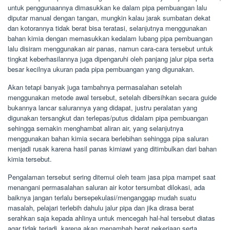
untuk penggunaannya dimasukkan ke dalam pipa pembuangan lalu
diputar manual dengan tangan, mungkin kalau jarak sumbatan dekat
dan kotorannya tidak berat bisa teratasi, selanjutnya menggunakan
bahan kimia dengan memasukkan kedalam lubang pipa pembuangan
lalu disiram menggunakan air panas, namun cara-cara tersebut untuk
tingkat keberhasilannya juga dipengaruhi oleh panjang jalur pipa serta
besar kecilnya ukuran pada pipa pembuangan yang digunakan.
Akan tetapi banyak juga tambahnya permasalahan setelah
menggunakan metode awal tersebut, setelah dibersihkan secara guide
bukannya lancar salurannya yang didapat, justru peralatan yang
digunakan tersangkut dan terlepas/putus didalam pipa pembuangan
sehingga semakin menghambat aliran air, yang selanjutnya
menggunakan bahan kimia secara berlebihan sehingga pipa saluran
menjadi rusak karena hasil panas kimiawi yang ditimbulkan dari bahan
kimia tersebut.
Pengalaman tersebut sering ditemui oleh team jasa pipa mampet saat
menangani permasalahan saluran air kotor tersumbat dilokasi, ada
baiknya jangan terlalu bersepekulasi/menganggap mudah suatu
masalah, pelajari terlebih dahulu jalur pipa dan jika dirasa berat
serahkan saja kepada ahlinya untuk mencegah hal-hal tersebut diatas
agar tidak terjadi, karena akan menambah berat pekerjaan serta