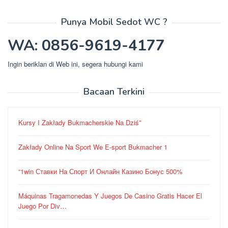
Punya Mobil Sedot WC ?
WA: 0856-9619-4177
Ingin beriklan di Web ini, segera hubungi kami
Bacaan Terkini
Kursy I Zakłady Bukmacherskie Na Dziś”
Zakłady Online Na Sport We E-sport Bukmacher 1
“1win Ставки На Спорт И Онлайн Казино Бонус 500%
Máquinas Tragamonedas Y Juegos De Casino Gratis Hacer El
Juego Por Div…