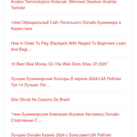
Aviator Terminolojisini Anlamak: Bilinmesi Gereken Anahtar
Terimler
1xbet Официальный Сайт Легального Онлайн Букмекера а
Казахстане
How In Order To Play Blackjack With Regard To Beginners Learn
And Begi…
10 Best Real Money On The Web Slots Sites Of 2025″
Лучшие Букмекерские Конторы В европе 2024%3A Рейтинг
Топ-14 Лучших Лег…
Site Oficial No Cassino Do Brasil
“1вин Букмекерская Компания Игровые Автоматы Онлайн
Спортивные С…
Лучшие Онлайн Казино 2024 с Бонусами%3A Рейтинг