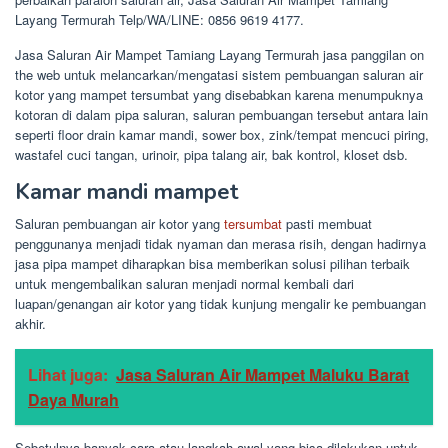
Layang Termurah Telp/WA/LINE: 0856 9619 4177.
Jasa Saluran Air Mampet Tamiang Layang Termurah jasa panggilan on
the web untuk melancarkan/mengatasi sistem pembuangan saluran air
kotor yang mampet tersumbat yang disebabkan karena menumpuknya
kotoran di dalam pipa saluran, saluran pembuangan tersebut antara lain
seperti floor drain kamar mandi, sower box, zink/tempat mencuci piring,
wastafel cuci tangan, urinoir, pipa talang air, bak kontrol, kloset dsb.
Kamar mandi mampet
Saluran pembuangan air kotor yang
tersumbat
pasti membuat
penggunanya menjadi tidak nyaman dan merasa risih, dengan hadirnya
jasa pipa mampet diharapkan bisa memberikan solusi pilihan terbaik
untuk mengembalikan saluran menjadi normal kembali dari
luapan/genangan air kotor yang tidak kunjung mengalir ke pembuangan
akhir.
Lihat juga:
Jasa Saluran Air Mampet Maluku Barat
Daya Murah
Sebetulnya banyak cara atau langkah awal yang bisa dilakukan untuk