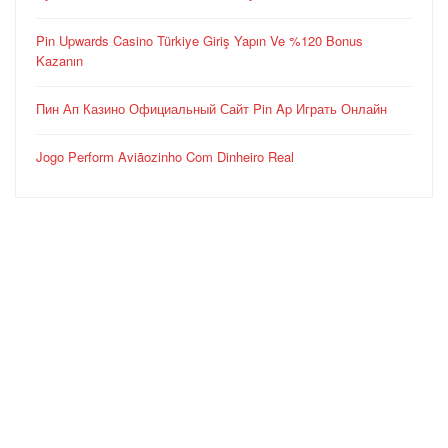
Pin Upwards Casino Türkiye Giriş Yapın Ve %120 Bonus
Kazanın
Пин Ап Казино Официальный Сайт Pin Ap Играть Онлайн
Jogo Perform Aviãozinho Com Dinheiro Real