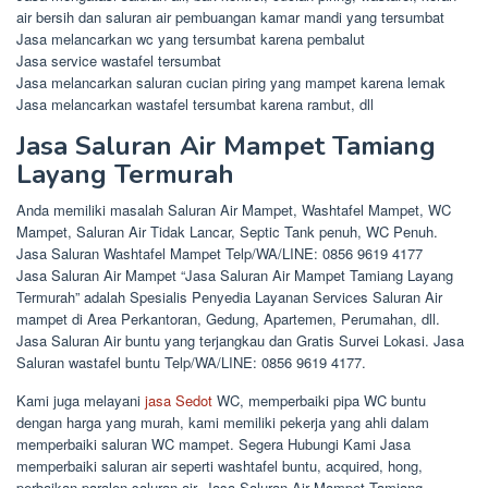
air bersih dan saluran air pembuangan kamar mandi yang tersumbat
Jasa melancarkan wc yang tersumbat karena pembalut
Jasa service wastafel tersumbat
Jasa melancarkan saluran cucian piring yang mampet karena lemak
Jasa melancarkan wastafel tersumbat karena rambut, dll
Jasa Saluran Air Mampet Tamiang
Layang Termurah
Anda memiliki masalah Saluran Air Mampet, Washtafel Mampet, WC
Mampet, Saluran Air Tidak Lancar, Septic Tank penuh, WC Penuh.
Jasa Saluran Washtafel Mampet Telp/WA/LINE: 0856 9619 4177
Jasa Saluran Air Mampet “Jasa Saluran Air Mampet Tamiang Layang
Termurah” adalah Spesialis Penyedia Layanan Services Saluran Air
mampet di Area Perkantoran, Gedung, Apartemen, Perumahan, dll.
Jasa Saluran Air buntu yang terjangkau dan Gratis Survei Lokasi. Jasa
Saluran wastafel buntu Telp/WA/LINE: 0856 9619 4177.
Kami juga melayani
jasa Sedot
WC, memperbaiki pipa WC buntu
dengan harga yang murah, kami memiliki pekerja yang ahli dalam
memperbaiki saluran WC mampet. Segera Hubungi Kami Jasa
memperbaiki saluran air seperti washtafel buntu, acquired, hong,
perbaikan paralon saluran air, Jasa Saluran Air Mampet Tamiang