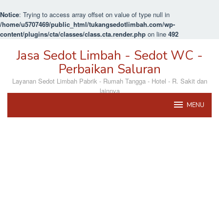
Notice
: Trying to access array offset on value of type null in
/home/u5707469/public_html/tukangsedotlimbah.com/wp-
content/plugins/cta/classes/class.cta.render.php
on line
492
Loncat
Jasa Sedot Limbah - Sedot WC -
ke
konten
Perbaikan Saluran
Layanan Sedot Limbah Pabrik - Rumah Tangga - Hotel - R. Sakit dan
lainnya
MENU