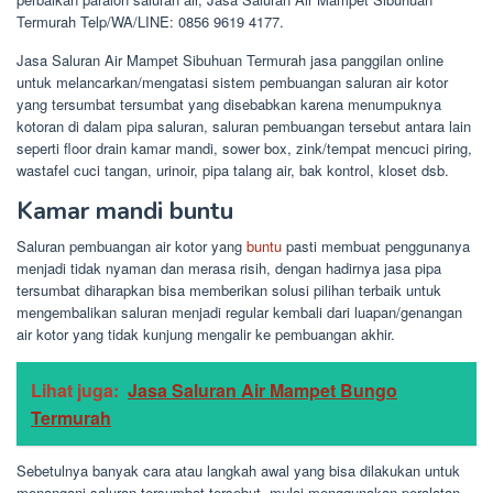
Termurah Telp/WA/LINE: 0856 9619 4177.
Jasa Saluran Air Mampet Sibuhuan Termurah jasa panggilan online
untuk melancarkan/mengatasi sistem pembuangan saluran air kotor
yang tersumbat tersumbat yang disebabkan karena menumpuknya
kotoran di dalam pipa saluran, saluran pembuangan tersebut antara lain
seperti floor drain kamar mandi, sower box, zink/tempat mencuci piring,
wastafel cuci tangan, urinoir, pipa talang air, bak kontrol, kloset dsb.
Kamar mandi buntu
Saluran pembuangan air kotor yang
buntu
pasti membuat penggunanya
menjadi tidak nyaman dan merasa risih, dengan hadirnya jasa pipa
tersumbat diharapkan bisa memberikan solusi pilihan terbaik untuk
mengembalikan saluran menjadi regular kembali dari luapan/genangan
air kotor yang tidak kunjung mengalir ke pembuangan akhir.
Lihat juga:
Jasa Saluran Air Mampet Bungo
Termurah
Sebetulnya banyak cara atau langkah awal yang bisa dilakukan untuk
menangani saluran tersumbat tersebut, mulai menggunakan peralatan