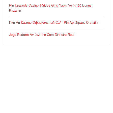
Pin Upwards Casino Türkiye Giriş Yapın Ve %120 Bonus
Kazanın
Пин Ап Казино Официальный Сайт Pin Ap Играть Онлайн
Jogo Perform Aviãozinho Com Dinheiro Real