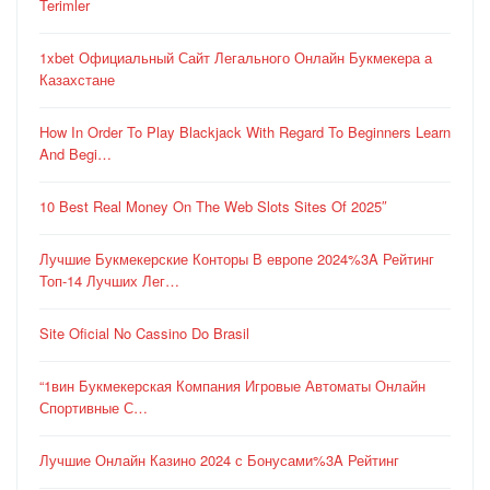
Terimler
1xbet Официальный Сайт Легального Онлайн Букмекера а
Казахстане
How In Order To Play Blackjack With Regard To Beginners Learn
And Begi…
10 Best Real Money On The Web Slots Sites Of 2025″
Лучшие Букмекерские Конторы В европе 2024%3A Рейтинг
Топ-14 Лучших Лег…
Site Oficial No Cassino Do Brasil
“1вин Букмекерская Компания Игровые Автоматы Онлайн
Спортивные С…
Лучшие Онлайн Казино 2024 с Бонусами%3A Рейтинг