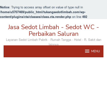
Notice
: Trying to access array offset on value of type null in
/home/u5707469/public_html/tukangsedotlimbah.com/wp-
content/plugins/cta/classes/class.cta.render.php
on line
492
Loncat
Jasa Sedot Limbah - Sedot WC -
ke
konten
Perbaikan Saluran
Layanan Sedot Limbah Pabrik - Rumah Tangga - Hotel - R. Sakit dan
lainnya
MENU