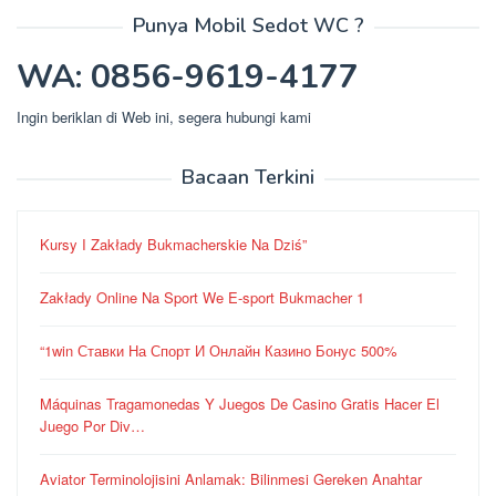
Punya Mobil Sedot WC ?
WA: 0856-9619-4177
Ingin beriklan di Web ini, segera hubungi kami
Bacaan Terkini
Kursy I Zakłady Bukmacherskie Na Dziś”
Zakłady Online Na Sport We E-sport Bukmacher 1
“1win Ставки На Спорт И Онлайн Казино Бонус 500%
Máquinas Tragamonedas Y Juegos De Casino Gratis Hacer El
Juego Por Div…
Aviator Terminolojisini Anlamak: Bilinmesi Gereken Anahtar