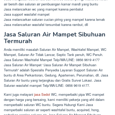
air bersih dan saluran air pembuangan kamar mandi yang buntu
Jasa melancarkan wc yang mampet karena pembalut
Jasa support wastafel mampet
Jasa melancarkan saluran cucian piring yang mampet karena lemak
Jasa melancarkan wastafel tersumbat karena rambut, dll
Jasa Saluran Air Mampet Sibuhuan
Termurah
Anda memiliki masalah Saluran Air Mampet, Washtafel Mampet, WC
Mampet, Saluran Air Tidak Lancar, Septic Tank penuh, WC Penuh.
Jasa Saluran Washtafel Mampet Telp/WA/LINE: 0856 9619 4177
Jasa Saluran Air Mampet “Jasa Saluran Air Mampet Sibuhuan
Termurah” adalah Spesialis Penyedia Layanan Support Saluran Air
buntu di Area Perkantoran, Gedung, Apartemen, Perumahan, dll. Jasa
Saluran Air buntu yang terjangkau dan Gratis Survei Lokasi. Jasa
Saluran wastafel mampet Telp/WA/LINE: 0856 9619 4177.
Kami juga melayani
jasa Sedot
WC, memperbaiki pipa WC mampet
dengan harga yang bersaing, kami memiliki pekerja yang ahli dalam
memperbaiki saluran WC buntu. Segera Hubungi Kami Jasa
memperbaiki saluran air seperti washtafel buntu, acquired, hong,
perbaikan paralon saluran air, Jasa Saluran Air Mampet Sibuhuan