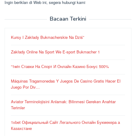
Ingin beriklan di Web ini, segera hubungi kami
Bacaan Terkini
Kursy I Zakłady Bukmacherskie Na Dziś”
Zakłady Online Na Sport We E-sport Bukmacher 1
“1win Ставки На Спорт И Онлайн Казино Бонус 500%
Máquinas Tragamonedas Y Juegos De Casino Gratis Hacer El
Juego Por Div…
Aviator Terminolojisini Anlamak: Bilinmesi Gereken Anahtar
Terimler
1xbet Официальный Сайт Легального Онлайн Букмекера а
Казахстане