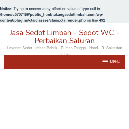
Notice
: Trying to access array offset on value of type null in
/home/u5707469/public_html/tukangsedotlimbah.com/wp-
content/plugins/cta/classes/class.cta.render.php
on line
492
Loncat
Jasa Sedot Limbah - Sedot WC -
ke
konten
Perbaikan Saluran
Layanan Sedot Limbah Pabrik - Rumah Tangga - Hotel - R. Sakit dan
lainnya
MENU