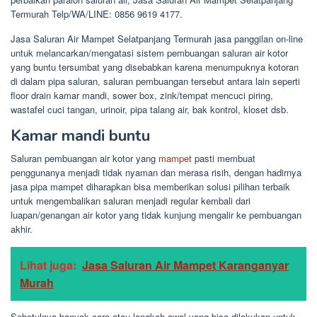
Termurah Telp/WA/LINE: 0856 9619 4177.
Jasa Saluran Air Mampet Selatpanjang Termurah jasa panggilan on-line
untuk melancarkan/mengatasi sistem pembuangan saluran air kotor
yang buntu tersumbat yang disebabkan karena menumpuknya kotoran
di dalam pipa saluran, saluran pembuangan tersebut antara lain seperti
floor drain kamar mandi, sower box, zink/tempat mencuci piring,
wastafel cuci tangan, urinoir, pipa talang air, bak kontrol, kloset dsb.
Kamar mandi buntu
Saluran pembuangan air kotor yang
mampet
pasti membuat
penggunanya menjadi tidak nyaman dan merasa risih, dengan hadirnya
jasa pipa mampet diharapkan bisa memberikan solusi pilihan terbaik
untuk mengembalikan saluran menjadi regular kembali dari
luapan/genangan air kotor yang tidak kunjung mengalir ke pembuangan
akhir.
Lihat juga:
Jasa Saluran Air Mampet Karanganyar
Murah
Sebetulnya banyak cara atau langkah awal yang bisa dilakukan untuk