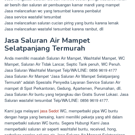
air bersih dan saluran air pembuangan kamar mandi yang mampet
Jasa melancarkan wc yang tersumbat karena pembalut
Jasa service wastafel tersumbat
Jasa melancarkan saluran cucian piring yang buntu karena lemak
Jasa melancarkan wastafel tersumbat karena rambut, dll
Jasa Saluran Air Mampet
Selatpanjang Termurah
Anda memiliki masalah Saluran Air Mampet, Washtafel Mampet, WC
Mampet, Saluran Air Tidak Lancar, Septic Tank penuh, WC Penuh.
Jasa Saluran Washtafel Mampet Telp/WA/LINE: 0856 9619 4177
Jasa Saluran Air Mampet “Jasa Saluran Air Mampet Selatpanjang
Termurah” adalah Spesialis Penyedia Layanan Service Saluran Air
mampet di Spot Perkantoran, Gedung, Apartemen, Perumahan, dll.
Jasa Saluran Air buntu yang terjangkau dan Gratis Survei Lokasi. Jasa
Saluran wastafel tersumbat Telp/WA/LINE: 0856 9619 4177.
Kami juga melayani
jasa Sedot
WC, memperbaiki pipa WC buntu
dengan harga yang bersaing, kami memiliki pekerja yang ahli dalam
memperbaiki saluran WC buntu. Segera Hubungi Kami Jasa
memperbaiki saluran air seperti washtafel buntu, received, hong,
perbaikan paralon saluran air, Jasa Saluran Air Mampet Selatpanjang