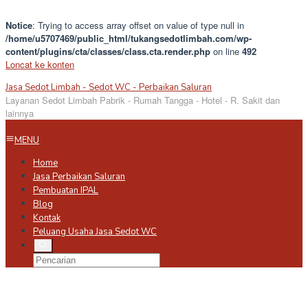
Notice
: Trying to access array offset on value of type null in
/home/u5707469/public_html/tukangsedotlimbah.com/wp-
content/plugins/cta/classes/class.cta.render.php
on line
492
Loncat ke konten
Jasa Sedot Limbah - Sedot WC - Perbaikan Saluran
Layanan Sedot Limbah Pabrik - Rumah Tangga - Hotel - R. Sakit dan
lainnya
MENU
Home
Jasa Perbaikan Saluran
Pembuatan IPAL
Blog
Kontak
Peluang Usaha Jasa Sedot WC