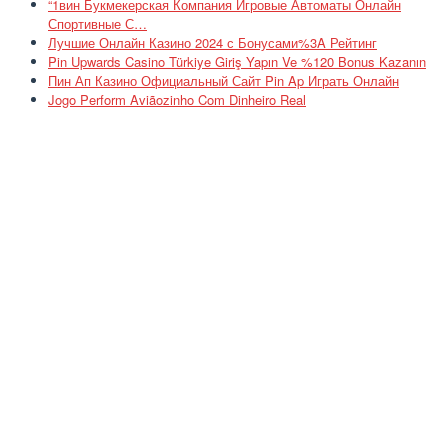
“1вин Букмекерская Компания Игровые Автоматы Онлайн
Спортивные С…
Лучшие Онлайн Казино 2024 с Бонусами%3A Рейтинг
Pin Upwards Casino Türkiye Giriş Yapın Ve %120 Bonus Kazanın
Пин Ап Казино Официальный Сайт Pin Ap Играть Онлайн
Jogo Perform Aviãozinho Com Dinheiro Real