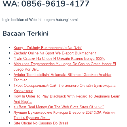
WA: 0856-9619-4177
Ingin beriklan di Web ini, segera hubungi kami
Bacaan Terkini
Kursy I Zakłady Bukmacherskie Na Dziś”
Zakłady Online Na Sport We E-sport Bukmacher 1
“1win Ставки На Спорт И Онлайн Казино Бонус 500%
Máquinas Tragamonedas Y Juegos De Casino Gratis Hacer El
Juego Por Div…
Aviator Terminolojisini Anlamak: Bilinmesi Gereken Anahtar
Terimler
1xbet Официальный Сайт Легального Онлайн Букмекера а
Казахстане
How In Order To Play Blackjack With Regard To Beginners Learn
And Begi…
10 Best Real Money On The Web Slots Sites Of 2025″
Лучшие Букмекерские Конторы В европе 2024%3A Рейтинг
Топ-14 Лучших Лег…
Site Oficial No Cassino Do Brasil