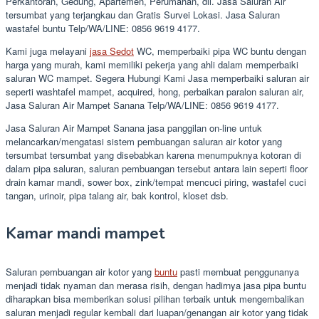
Perkantoran, Gedung, Apartemen, Perumahan, dll. Jasa Saluran Air
tersumbat yang terjangkau dan Gratis Survei Lokasi. Jasa Saluran
wastafel buntu Telp/WA/LINE: 0856 9619 4177.
Kami juga melayani
jasa Sedot
WC, memperbaiki pipa WC buntu dengan
harga yang murah, kami memiliki pekerja yang ahli dalam memperbaiki
saluran WC mampet. Segera Hubungi Kami Jasa memperbaiki saluran air
seperti washtafel mampet, acquired, hong, perbaikan paralon saluran air,
Jasa Saluran Air Mampet Sanana Telp/WA/LINE: 0856 9619 4177.
Jasa Saluran Air Mampet Sanana jasa panggilan on-line untuk
melancarkan/mengatasi sistem pembuangan saluran air kotor yang
tersumbat tersumbat yang disebabkan karena menumpuknya kotoran di
dalam pipa saluran, saluran pembuangan tersebut antara lain seperti floor
drain kamar mandi, sower box, zink/tempat mencuci piring, wastafel cuci
tangan, urinoir, pipa talang air, bak kontrol, kloset dsb.
Kamar mandi mampet
Saluran pembuangan air kotor yang
buntu
pasti membuat penggunanya
menjadi tidak nyaman dan merasa risih, dengan hadirnya jasa pipa buntu
diharapkan bisa memberikan solusi pilihan terbaik untuk mengembalikan
saluran menjadi regular kembali dari luapan/genangan air kotor yang tidak