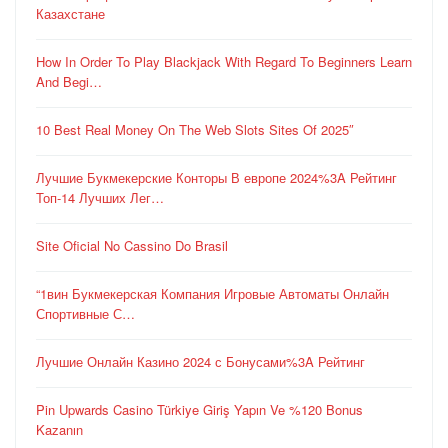
Казахстане
How In Order To Play Blackjack With Regard To Beginners Learn
And Begi…
10 Best Real Money On The Web Slots Sites Of 2025″
Лучшие Букмекерские Конторы В европе 2024%3A Рейтинг
Топ-14 Лучших Лег…
Site Oficial No Cassino Do Brasil
“1вин Букмекерская Компания Игровые Автоматы Онлайн
Спортивные С…
Лучшие Онлайн Казино 2024 с Бонусами%3A Рейтинг
Pin Upwards Casino Türkiye Giriş Yapın Ve %120 Bonus
Kazanın