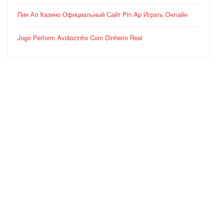
Пин Ап Казино Официальный Сайт Pin Ap Играть Онлайн
Jogo Perform Aviãozinho Com Dinheiro Real