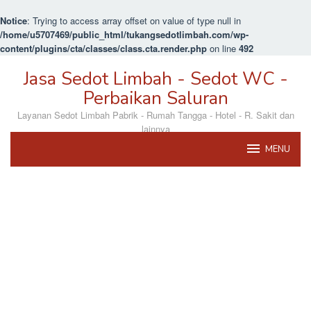
Notice
: Trying to access array offset on value of type null in
/home/u5707469/public_html/tukangsedotlimbah.com/wp-
content/plugins/cta/classes/class.cta.render.php
on line
492
Loncat
Jasa Sedot Limbah - Sedot WC -
ke
konten
Perbaikan Saluran
Layanan Sedot Limbah Pabrik - Rumah Tangga - Hotel - R. Sakit dan
lainnya
MENU