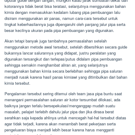
diputar guide dengan tangan, mungkin kalau jarak sumbatan dekat dan
kotorannya tidak berat bisa teratasi, selanjutnya menggunakan bahan
kimia dengan memasukkan kedalam lubang pipa pembuangan lalu
disiram menggunakan air panas, namun cara-cara tersebut untuk
tingkat keberhasilannya juga dipengaruhi oleh panjang jalur pipa serta
besar kecilnya ukuran pada pipa pembuangan yang digunakan.
Akan tetapi banyak juga tambahnya permasalahan setelah
menggunakan metode awal tersebut, setelah dibersihkan secara guide
bukannya lancar salurannya yang didapat, justru peralatan yang
digunakan tersangkut dan terlepas/putus didalam pipa pembuangan
sehingga semakin menghambat aliran air, yang selanjutnya
menggunakan bahan kimia secara berlebihan sehingga pipa saluran
menjadi rusak karena hasil panas kimiawi yang ditimbulkan dari bahan
kimia tersebut.
Pengalaman tersebut sering ditemui oleh team jasa pipa buntu saat
menangani permasalahan saluran air kotor tersumbat dilokasi, ada
baiknya jangan terlalu bersepekulasi/menganggap mudah suatu
masalah, pelajari terlebih dahulu jalur pipa dan jika dirasa berat
serahkan saja kepada ahlinya untuk mencegah hal-hal tersebut diatas
agar tidak terjadi, karena akan menambah berat pekerjaan serta
pengeluaran biaya menjadi lebih besar karena harus mengganti