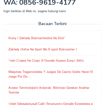
WA: 0856-9619-4177
Ingin beriklan di Web ini, segera hubungi kami
Bacaan Terkini
Kursy I Zakłady Bukmacherskie Na Dziś”
Zakłady Online Na Sport We E-sport Bukmacher 1
“1win Ставки На Спорт И Онлайн Казино Бонус 500%
Máquinas Tragamonedas Y Juegos De Casino Gratis Hacer El
Juego Por Div…
Aviator Terminolojisini Anlamak: Bilinmesi Gereken Anahtar
Terimler
1xbet Официальный Сайт Легального Онлайн Букмекера а