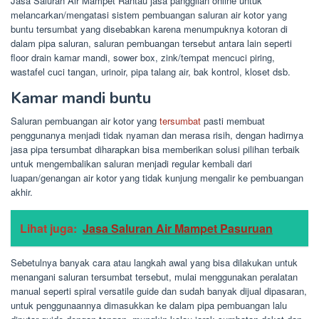
Jasa Saluran Air Mampet Rantau jasa panggilan online untuk
melancarkan/mengatasi sistem pembuangan saluran air kotor yang
buntu tersumbat yang disebabkan karena menumpuknya kotoran di
dalam pipa saluran, saluran pembuangan tersebut antara lain seperti
floor drain kamar mandi, sower box, zink/tempat mencuci piring,
wastafel cuci tangan, urinoir, pipa talang air, bak kontrol, kloset dsb.
Kamar mandi buntu
Saluran pembuangan air kotor yang
tersumbat
pasti membuat
penggunanya menjadi tidak nyaman dan merasa risih, dengan hadirnya
jasa pipa tersumbat diharapkan bisa memberikan solusi pilihan terbaik
untuk mengembalikan saluran menjadi regular kembali dari
luapan/genangan air kotor yang tidak kunjung mengalir ke pembuangan
akhir.
Lihat juga:
Jasa Saluran Air Mampet Pasuruan
Sebetulnya banyak cara atau langkah awal yang bisa dilakukan untuk
menangani saluran tersumbat tersebut, mulai menggunakan peralatan
manual seperti spiral versatile guide dan sudah banyak dijual dipasaran,
untuk penggunaannya dimasukkan ke dalam pipa pembuangan lalu