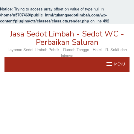
Notice
: Trying to access array offset on value of type null in
/home/u5707469/public_html/tukangsedotlimbah.com/wp-
content/plugins/cta/classes/class.cta.render.php
on line
492
Loncat
Jasa Sedot Limbah - Sedot WC -
ke
konten
Perbaikan Saluran
Layanan Sedot Limbah Pabrik - Rumah Tangga - Hotel - R. Sakit dan
lainnya
MENU