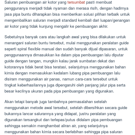
Saluran pembuangan air kotor yang
tersumbat
pasti membuat
penggunanya menjadi tidak nyaman dan merasa risih, dengan hadirnya
jasa pipa buntu diharapkan bisa memberikan solusi pilihan terbaik untuk
mengembalikan saluran menjadi standard kembali dari luapan/genangan
air kotor yang tidak kunjung mengalir ke pembuangan akhir.
Sebetulnya banyak cara atau langkah awal yang bisa dilakukan untuk
menangani saluran buntu tersebut, mulai menggunakan peralatan guide
seperti spiral flexible manual dan sudah banyak dijual dipasaran, untuk
penggunaannya dimasukkan ke dalam pipa pembuangan lalu diputar
guide dengan tangan, mungkin kalau jarak sumbatan dekat dan
kotorannya tidak berat bisa teratasi, selanjutnya menggunakan bahan
kimia dengan memasukkan kedalam lubang pipa pembuangan lalu
disiram menggunakan air panas, namun cara-cara tersebut untuk
tingkat keberhasilannya juga dipengaruhi oleh panjang jalur pipa serta
besar kecilnya ukuran pada pipa pembuangan yang digunakan.
Akan tetapi banyak juga tambahnya permasalahan setelah
menggunakan metode awal tersebut, setelah dibersihkan secara guide
bukannya lancar salurannya yang didapat, justru peralatan yang
digunakan tersangkut dan terlepas/putus didalam pipa pembuangan
sehingga semakin menghambat aliran air, yang selanjutnya
menggunakan bahan kimia secara berlebihan sehingga pipa saluran