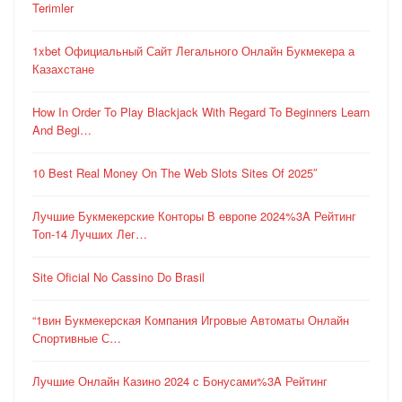
Terimler
1xbet Официальный Сайт Легального Онлайн Букмекера а
Казахстане
How In Order To Play Blackjack With Regard To Beginners Learn
And Begi…
10 Best Real Money On The Web Slots Sites Of 2025″
Лучшие Букмекерские Конторы В европе 2024%3A Рейтинг
Топ-14 Лучших Лег…
Site Oficial No Cassino Do Brasil
“1вин Букмекерская Компания Игровые Автоматы Онлайн
Спортивные С…
Лучшие Онлайн Казино 2024 с Бонусами%3A Рейтинг