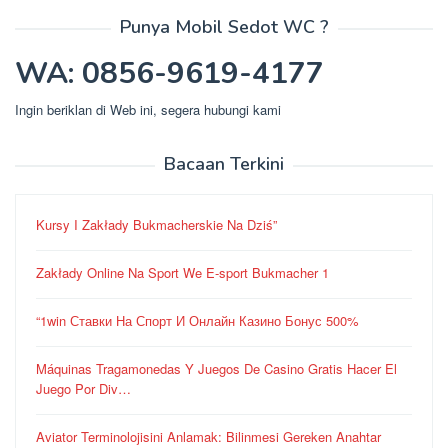
Punya Mobil Sedot WC ?
WA: 0856-9619-4177
Ingin beriklan di Web ini, segera hubungi kami
Bacaan Terkini
Kursy I Zakłady Bukmacherskie Na Dziś”
Zakłady Online Na Sport We E-sport Bukmacher 1
“1win Ставки На Спорт И Онлайн Казино Бонус 500%
Máquinas Tragamonedas Y Juegos De Casino Gratis Hacer El
Juego Por Div…
Aviator Terminolojisini Anlamak: Bilinmesi Gereken Anahtar