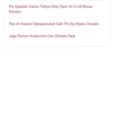
Pin Upwards Casino Türkiye Giriş Yapın Ve %120 Bonus
Kazanın
Пин Ап Казино Официальный Сайт Pin Ap Играть Онлайн
Jogo Perform Aviãozinho Com Dinheiro Real