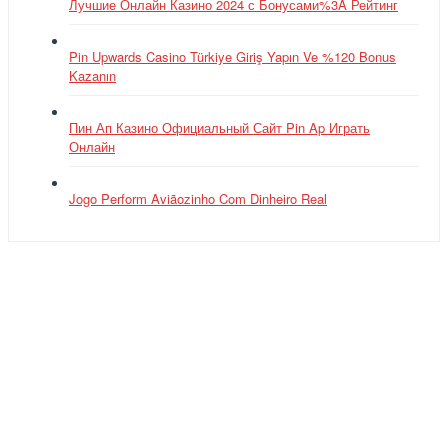
Лучшие Онлайн Казино 2024 с Бонусами%3A Рейтинг
Pin Upwards Casino Türkiye Giriş Yapın Ve %120 Bonus
Kazanın
Пин Ап Казино Официальный Сайт Pin Ap Играть
Онлайн
Jogo Perform Aviãozinho Com Dinheiro Real