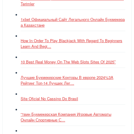
Terimler
1xbet Официальный Сайт Легального Онлайн Букмекера
а Казахстане
How In Order To Play Blackjack With Regard To Beginners
Learn And Begi…
10 Best Real Money On The Web Slots Sites Of 2025″
Лучшие Букмекерские Конторы В европе 2024%3A
Рейтинг Топ-14 Лучших Лег…
Site Oficial No Cassino Do Brasil
“1вин Букмекерская Компания Игровые Автоматы
Онлайн Спортивные С…