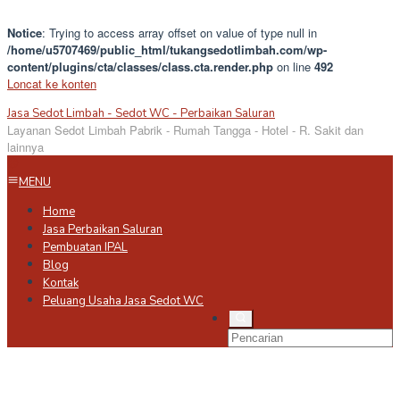
Notice
: Trying to access array offset on value of type null in
/home/u5707469/public_html/tukangsedotlimbah.com/wp-
content/plugins/cta/classes/class.cta.render.php
on line
492
Loncat ke konten
Jasa Sedot Limbah - Sedot WC - Perbaikan Saluran
Layanan Sedot Limbah Pabrik - Rumah Tangga - Hotel - R. Sakit dan
lainnya
MENU
Home
Jasa Perbaikan Saluran
Pembuatan IPAL
Blog
Kontak
Peluang Usaha Jasa Sedot WC