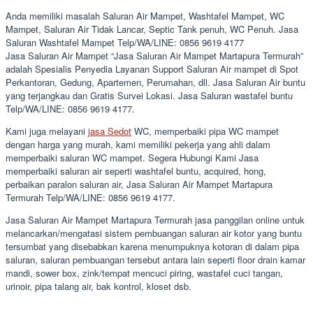
Anda memiliki masalah Saluran Air Mampet, Washtafel Mampet, WC
Mampet, Saluran Air Tidak Lancar, Septic Tank penuh, WC Penuh. Jasa
Saluran Washtafel Mampet Telp/WA/LINE: 0856 9619 4177
Jasa Saluran Air Mampet “Jasa Saluran Air Mampet Martapura Termurah”
adalah Spesialis Penyedia Layanan Support Saluran Air mampet di Spot
Perkantoran, Gedung, Apartemen, Perumahan, dll. Jasa Saluran Air buntu
yang terjangkau dan Gratis Survei Lokasi. Jasa Saluran wastafel buntu
Telp/WA/LINE: 0856 9619 4177.
Kami juga melayani
jasa Sedot
WC, memperbaiki pipa WC mampet
dengan harga yang murah, kami memiliki pekerja yang ahli dalam
memperbaiki saluran WC mampet. Segera Hubungi Kami Jasa
memperbaiki saluran air seperti washtafel buntu, acquired, hong,
perbaikan paralon saluran air, Jasa Saluran Air Mampet Martapura
Termurah Telp/WA/LINE: 0856 9619 4177.
Jasa Saluran Air Mampet Martapura Termurah jasa panggilan online untuk
melancarkan/mengatasi sistem pembuangan saluran air kotor yang buntu
tersumbat yang disebabkan karena menumpuknya kotoran di dalam pipa
saluran, saluran pembuangan tersebut antara lain seperti floor drain kamar
mandi, sower box, zink/tempat mencuci piring, wastafel cuci tangan,
urinoir, pipa talang air, bak kontrol, kloset dsb.