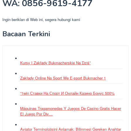
WA: 0856-9619-4177
Ingin beriklan di Web ini, segera hubungi kami
Bacaan Terkini
Kursy I Zakłady Bukmacherskie Na Dziś”
Zakłady Online Na Sport We E-sport Bukmacher 1
“1win Ставки На Спорт И Онлайн Казино Бонус 500%
Máquinas Tragamonedas Y Juegos De Casino Gratis Hacer
El Juego Por Div…
Aviator Terminolojisini Anlamak: Bilinmesi Gereken Anahtar