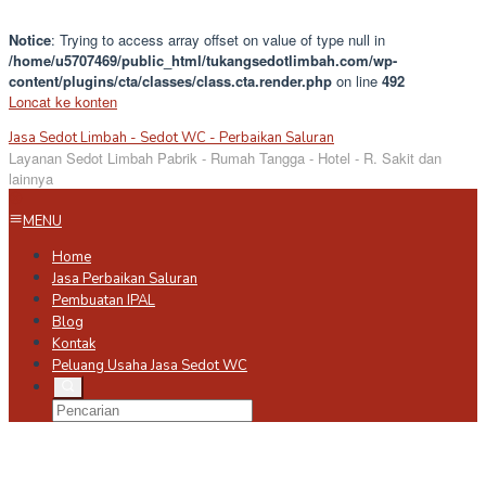
Notice
: Trying to access array offset on value of type null in
/home/u5707469/public_html/tukangsedotlimbah.com/wp-
content/plugins/cta/classes/class.cta.render.php
on line
492
Loncat ke konten
Jasa Sedot Limbah - Sedot WC - Perbaikan Saluran
Layanan Sedot Limbah Pabrik - Rumah Tangga - Hotel - R. Sakit dan
lainnya
MENU
Home
Jasa Perbaikan Saluran
Pembuatan IPAL
Blog
Kontak
Peluang Usaha Jasa Sedot WC