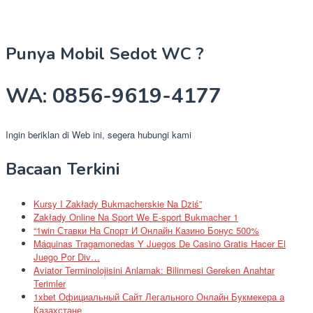
Punya Mobil Sedot WC ?
WA: 0856-9619-4177
Ingin beriklan di Web ini, segera hubungi kami
Bacaan Terkini
Kursy I Zakłady Bukmacherskie Na Dziś”
Zakłady Online Na Sport We E-sport Bukmacher 1
“1win Ставки На Спорт И Онлайн Казино Бонус 500%
Máquinas Tragamonedas Y Juegos De Casino Gratis Hacer El
Juego Por Div…
Aviator Terminolojisini Anlamak: Bilinmesi Gereken Anahtar
Terimler
1xbet Официальный Сайт Легального Онлайн Букмекера а
Казахстане