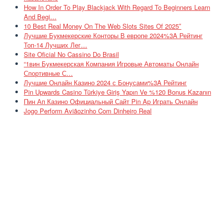
How In Order To Play Blackjack With Regard To Beginners Learn
And Begi…
10 Best Real Money On The Web Slots Sites Of 2025″
Лучшие Букмекерские Конторы В европе 2024%3A Рейтинг
Топ-14 Лучших Лег…
Site Oficial No Cassino Do Brasil
“1вин Букмекерская Компания Игровые Автоматы Онлайн
Спортивные С…
Лучшие Онлайн Казино 2024 с Бонусами%3A Рейтинг
Pin Upwards Casino Türkiye Giriş Yapın Ve %120 Bonus Kazanın
Пин Ап Казино Официальный Сайт Pin Ap Играть Онлайн
Jogo Perform Aviãozinho Com Dinheiro Real