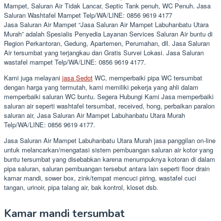
Mampet, Saluran Air Tidak Lancar, Septic Tank penuh, WC Penuh. Jasa
Saluran Washtafel Mampet Telp/WA/LINE: 0856 9619 4177
Jasa Saluran Air Mampet “Jasa Saluran Air Mampet Labuhanbatu Utara
Murah” adalah Spesialis Penyedia Layanan Services Saluran Air buntu di
Region Perkantoran, Gedung, Apartemen, Perumahan, dll. Jasa Saluran
Air tersumbat yang terjangkau dan Gratis Survei Lokasi. Jasa Saluran
wastafel mampet Telp/WA/LINE: 0856 9619 4177.
Kami juga melayani
jasa Sedot
WC, memperbaiki pipa WC tersumbat
dengan harga yang termutah, kami memiliki pekerja yang ahli dalam
memperbaiki saluran WC buntu. Segera Hubungi Kami Jasa memperbaiki
saluran air seperti washtafel tersumbat, received, hong, perbaikan paralon
saluran air, Jasa Saluran Air Mampet Labuhanbatu Utara Murah
Telp/WA/LINE: 0856 9619 4177.
Jasa Saluran Air Mampet Labuhanbatu Utara Murah jasa panggilan on-line
untuk melancarkan/mengatasi sistem pembuangan saluran air kotor yang
buntu tersumbat yang disebabkan karena menumpuknya kotoran di dalam
pipa saluran, saluran pembuangan tersebut antara lain seperti floor drain
kamar mandi, sower box, zink/tempat mencuci piring, wastafel cuci
tangan, urinoir, pipa talang air, bak kontrol, kloset dsb.
Kamar mandi tersumbat