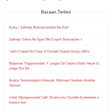
Bacaan Terkini
Kursy I Zakłady Bukmacherskie Na Dziś”
Zakłady Online Na Sport We E-sport Bukmacher 1
“1win Ставки На Спорт И Онлайн Казино Бонус 500%
Máquinas Tragamonedas Y Juegos De Casino Gratis Hacer El
Juego Por Div…
Aviator Terminolojisini Anlamak: Bilinmesi Gereken Anahtar
Terimler
1xbet Официальный Сайт Легального Онлайн Букмекера а
Казахстане