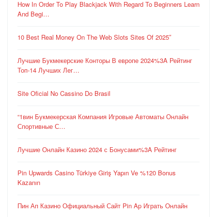
How In Order To Play Blackjack With Regard To Beginners Learn
And Begi…
10 Best Real Money On The Web Slots Sites Of 2025″
Лучшие Букмекерские Конторы В европе 2024%3A Рейтинг
Топ-14 Лучших Лег…
Site Oficial No Cassino Do Brasil
“1вин Букмекерская Компания Игровые Автоматы Онлайн
Спортивные С…
Лучшие Онлайн Казино 2024 с Бонусами%3A Рейтинг
Pin Upwards Casino Türkiye Giriş Yapın Ve %120 Bonus
Kazanın
Пин Ап Казино Официальный Сайт Pin Ap Играть Онлайн