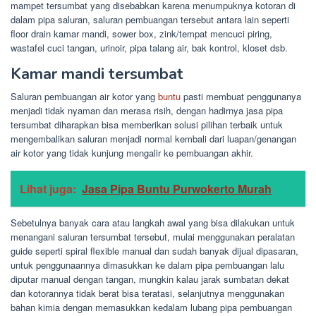
mampet tersumbat yang disebabkan karena menumpuknya kotoran di
dalam pipa saluran, saluran pembuangan tersebut antara lain seperti
floor drain kamar mandi, sower box, zink/tempat mencuci piring,
wastafel cuci tangan, urinoir, pipa talang air, bak kontrol, kloset dsb.
Kamar mandi tersumbat
Saluran pembuangan air kotor yang
buntu
pasti membuat penggunanya
menjadi tidak nyaman dan merasa risih, dengan hadirnya jasa pipa
tersumbat diharapkan bisa memberikan solusi pilihan terbaik untuk
mengembalikan saluran menjadi normal kembali dari luapan/genangan
air kotor yang tidak kunjung mengalir ke pembuangan akhir.
Lihat juga:
Jasa Pipa Buntu Purwokerto Murah
Sebetulnya banyak cara atau langkah awal yang bisa dilakukan untuk
menangani saluran tersumbat tersebut, mulai menggunakan peralatan
guide seperti spiral flexible manual dan sudah banyak dijual dipasaran,
untuk penggunaannya dimasukkan ke dalam pipa pembuangan lalu
diputar manual dengan tangan, mungkin kalau jarak sumbatan dekat
dan kotorannya tidak berat bisa teratasi, selanjutnya menggunakan
bahan kimia dengan memasukkan kedalam lubang pipa pembuangan