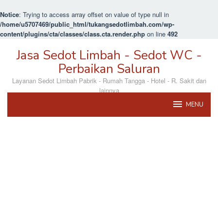
Notice
: Trying to access array offset on value of type null in
/home/u5707469/public_html/tukangsedotlimbah.com/wp-
content/plugins/cta/classes/class.cta.render.php
on line
492
Loncat
Jasa Sedot Limbah - Sedot WC -
ke
konten
Perbaikan Saluran
Layanan Sedot Limbah Pabrik - Rumah Tangga - Hotel - R. Sakit dan
lainnya
MENU