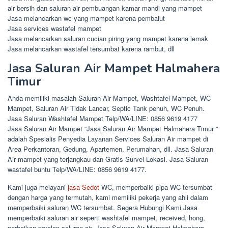
air bersih dan saluran air pembuangan kamar mandi yang mampet
Jasa melancarkan wc yang mampet karena pembalut
Jasa services wastafel mampet
Jasa melancarkan saluran cucian piring yang mampet karena lemak
Jasa melancarkan wastafel tersumbat karena rambut, dll
Jasa Saluran Air Mampet Halmahera
Timur
Anda memiliki masalah Saluran Air Mampet, Washtafel Mampet, WC
Mampet, Saluran Air Tidak Lancar, Septic Tank penuh, WC Penuh.
Jasa Saluran Washtafel Mampet Telp/WA/LINE: 0856 9619 4177
Jasa Saluran Air Mampet “Jasa Saluran Air Mampet Halmahera Timur ”
adalah Spesialis Penyedia Layanan Services Saluran Air mampet di
Area Perkantoran, Gedung, Apartemen, Perumahan, dll. Jasa Saluran
Air mampet yang terjangkau dan Gratis Survei Lokasi. Jasa Saluran
wastafel buntu Telp/WA/LINE: 0856 9619 4177.
Kami juga melayani
jasa Sedot
WC, memperbaiki pipa WC tersumbat
dengan harga yang termutah, kami memiliki pekerja yang ahli dalam
memperbaiki saluran WC tersumbat. Segera Hubungi Kami Jasa
memperbaiki saluran air seperti washtafel mampet, received, hong,
perbaikan paralon saluran air, Jasa Saluran Air Mampet Halmahera