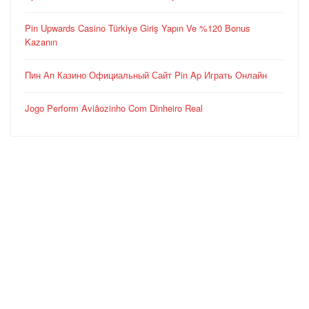
Pin Upwards Casino Türkiye Giriş Yapın Ve %120 Bonus
Kazanın
Пин Ап Казино Официальный Сайт Pin Ap Играть Онлайн
Jogo Perform Aviãozinho Com Dinheiro Real