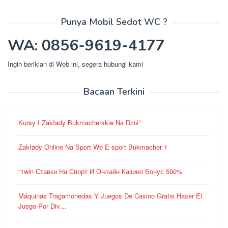
Punya Mobil Sedot WC ?
WA: 0856-9619-4177
Ingin beriklan di Web ini, segera hubungi kami
Bacaan Terkini
Kursy I Zakłady Bukmacherskie Na Dziś”
Zakłady Online Na Sport We E-sport Bukmacher 1
“1win Ставки На Спорт И Онлайн Казино Бонус 500%
Máquinas Tragamonedas Y Juegos De Casino Gratis Hacer El
Juego Por Div…