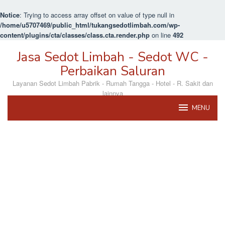
Notice
: Trying to access array offset on value of type null in
/home/u5707469/public_html/tukangsedotlimbah.com/wp-
content/plugins/cta/classes/class.cta.render.php
on line
492
Loncat
Jasa Sedot Limbah - Sedot WC -
ke
konten
Perbaikan Saluran
Layanan Sedot Limbah Pabrik - Rumah Tangga - Hotel - R. Sakit dan
lainnya
MENU