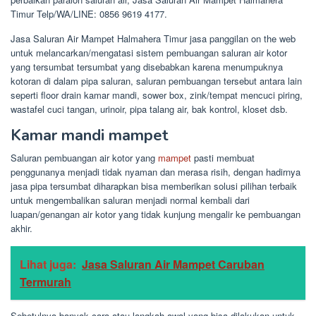
Timur Telp/WA/LINE: 0856 9619 4177.
Jasa Saluran Air Mampet Halmahera Timur jasa panggilan on the web
untuk melancarkan/mengatasi sistem pembuangan saluran air kotor
yang tersumbat tersumbat yang disebabkan karena menumpuknya
kotoran di dalam pipa saluran, saluran pembuangan tersebut antara lain
seperti floor drain kamar mandi, sower box, zink/tempat mencuci piring,
wastafel cuci tangan, urinoir, pipa talang air, bak kontrol, kloset dsb.
Kamar mandi mampet
Saluran pembuangan air kotor yang
mampet
pasti membuat
penggunanya menjadi tidak nyaman dan merasa risih, dengan hadirnya
jasa pipa tersumbat diharapkan bisa memberikan solusi pilihan terbaik
untuk mengembalikan saluran menjadi normal kembali dari
luapan/genangan air kotor yang tidak kunjung mengalir ke pembuangan
akhir.
Lihat juga:
Jasa Saluran Air Mampet Caruban
Termurah
Sebetulnya banyak cara atau langkah awal yang bisa dilakukan untuk