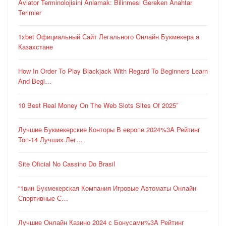
Aviator Terminolojisini Anlamak: Bilinmesi Gereken Anahtar
Terimler
1xbet Официальный Сайт Легального Онлайн Букмекера а
Казахстане
How In Order To Play Blackjack With Regard To Beginners Learn
And Begi…
10 Best Real Money On The Web Slots Sites Of 2025″
Лучшие Букмекерские Конторы В европе 2024%3A Рейтинг
Топ-14 Лучших Лег…
Site Oficial No Cassino Do Brasil
“1вин Букмекерская Компания Игровые Автоматы Онлайн
Спортивные С…
Лучшие Онлайн Казино 2024 с Бонусами%3A Рейтинг