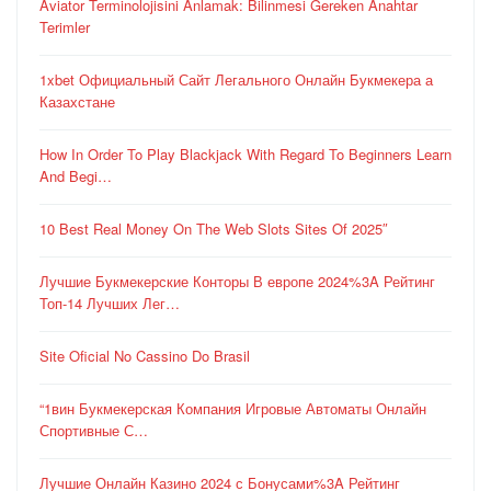
Aviator Terminolojisini Anlamak: Bilinmesi Gereken Anahtar
Terimler
1xbet Официальный Сайт Легального Онлайн Букмекера а
Казахстане
How In Order To Play Blackjack With Regard To Beginners Learn
And Begi…
10 Best Real Money On The Web Slots Sites Of 2025″
Лучшие Букмекерские Конторы В европе 2024%3A Рейтинг
Топ-14 Лучших Лег…
Site Oficial No Cassino Do Brasil
“1вин Букмекерская Компания Игровые Автоматы Онлайн
Спортивные С…
Лучшие Онлайн Казино 2024 с Бонусами%3A Рейтинг