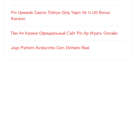
Pin Upwards Casino Türkiye Giriş Yapın Ve %120 Bonus
Kazanın
Пин Ап Казино Официальный Сайт Pin Ap Играть Онлайн
Jogo Perform Aviãozinho Com Dinheiro Real