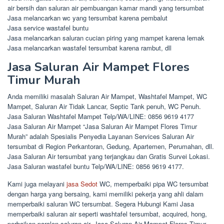
air bersih dan saluran air pembuangan kamar mandi yang tersumbat
Jasa melancarkan wc yang tersumbat karena pembalut
Jasa service wastafel buntu
Jasa melancarkan saluran cucian piring yang mampet karena lemak
Jasa melancarkan wastafel tersumbat karena rambut, dll
Jasa Saluran Air Mampet Flores
Timur Murah
Anda memiliki masalah Saluran Air Mampet, Washtafel Mampet, WC
Mampet, Saluran Air Tidak Lancar, Septic Tank penuh, WC Penuh.
Jasa Saluran Washtafel Mampet Telp/WA/LINE: 0856 9619 4177
Jasa Saluran Air Mampet “Jasa Saluran Air Mampet Flores Timur
Murah” adalah Spesialis Penyedia Layanan Services Saluran Air
tersumbat di Region Perkantoran, Gedung, Apartemen, Perumahan, dll.
Jasa Saluran Air tersumbat yang terjangkau dan Gratis Survei Lokasi.
Jasa Saluran wastafel buntu Telp/WA/LINE: 0856 9619 4177.
Kami juga melayani
jasa Sedot
WC, memperbaiki pipa WC tersumbat
dengan harga yang bersaing, kami memiliki pekerja yang ahli dalam
memperbaiki saluran WC tersumbat. Segera Hubungi Kami Jasa
memperbaiki saluran air seperti washtafel tersumbat, acquired, hong,
perbaikan paralon saluran air, Jasa Saluran Air Mampet Flores Timur