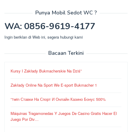
Punya Mobil Sedot WC ?
WA: 0856-9619-4177
Ingin beriklan di Web ini, segera hubungi kami
Bacaan Terkini
Kursy I Zakłady Bukmacherskie Na Dziś”
Zakłady Online Na Sport We E-sport Bukmacher 1
“1win Ставки На Спорт И Онлайн Казино Бонус 500%
Máquinas Tragamonedas Y Juegos De Casino Gratis Hacer El
Juego Por Div…