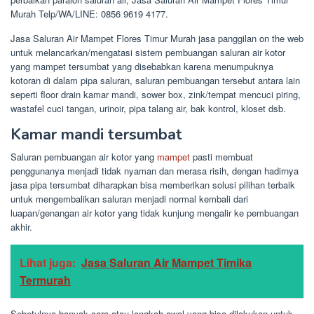
Murah Telp/WA/LINE: 0856 9619 4177.
Jasa Saluran Air Mampet Flores Timur Murah jasa panggilan on the web
untuk melancarkan/mengatasi sistem pembuangan saluran air kotor
yang mampet tersumbat yang disebabkan karena menumpuknya
kotoran di dalam pipa saluran, saluran pembuangan tersebut antara lain
seperti floor drain kamar mandi, sower box, zink/tempat mencuci piring,
wastafel cuci tangan, urinoir, pipa talang air, bak kontrol, kloset dsb.
Kamar mandi tersumbat
Saluran pembuangan air kotor yang
mampet
pasti membuat
penggunanya menjadi tidak nyaman dan merasa risih, dengan hadirnya
jasa pipa tersumbat diharapkan bisa memberikan solusi pilihan terbaik
untuk mengembalikan saluran menjadi normal kembali dari
luapan/genangan air kotor yang tidak kunjung mengalir ke pembuangan
akhir.
Lihat juga:
Jasa Saluran Air Mampet Timika
Termurah
Sebetulnya banyak cara atau langkah awal yang bisa dilakukan untuk