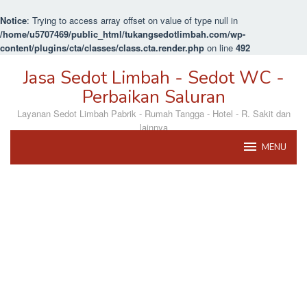
Notice
: Trying to access array offset on value of type null in
/home/u5707469/public_html/tukangsedotlimbah.com/wp-
content/plugins/cta/classes/class.cta.render.php
on line
492
Loncat
Jasa Sedot Limbah - Sedot WC -
ke
konten
Perbaikan Saluran
Layanan Sedot Limbah Pabrik - Rumah Tangga - Hotel - R. Sakit dan
lainnya
MENU