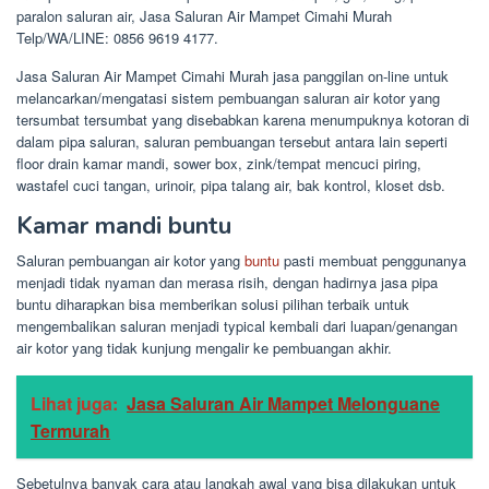
paralon saluran air, Jasa Saluran Air Mampet Cimahi Murah
Telp/WA/LINE: 0856 9619 4177.
Jasa Saluran Air Mampet Cimahi Murah jasa panggilan on-line untuk
melancarkan/mengatasi sistem pembuangan saluran air kotor yang
tersumbat tersumbat yang disebabkan karena menumpuknya kotoran di
dalam pipa saluran, saluran pembuangan tersebut antara lain seperti
floor drain kamar mandi, sower box, zink/tempat mencuci piring,
wastafel cuci tangan, urinoir, pipa talang air, bak kontrol, kloset dsb.
Kamar mandi buntu
Saluran pembuangan air kotor yang
buntu
pasti membuat penggunanya
menjadi tidak nyaman dan merasa risih, dengan hadirnya jasa pipa
buntu diharapkan bisa memberikan solusi pilihan terbaik untuk
mengembalikan saluran menjadi typical kembali dari luapan/genangan
air kotor yang tidak kunjung mengalir ke pembuangan akhir.
Lihat juga:
Jasa Saluran Air Mampet Melonguane
Termurah
Sebetulnya banyak cara atau langkah awal yang bisa dilakukan untuk