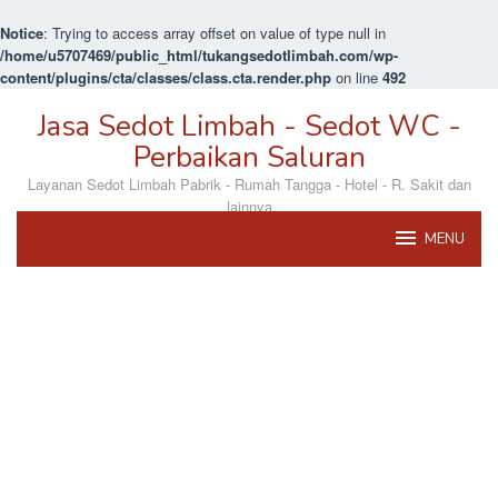
Notice
: Trying to access array offset on value of type null in
/home/u5707469/public_html/tukangsedotlimbah.com/wp-
content/plugins/cta/classes/class.cta.render.php
on line
492
Loncat
Jasa Sedot Limbah - Sedot WC -
ke
konten
Perbaikan Saluran
Layanan Sedot Limbah Pabrik - Rumah Tangga - Hotel - R. Sakit dan
lainnya
MENU