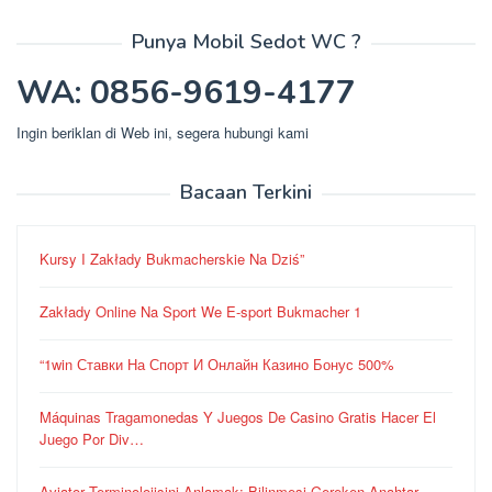
Punya Mobil Sedot WC ?
WA: 0856-9619-4177
Ingin beriklan di Web ini, segera hubungi kami
Bacaan Terkini
Kursy I Zakłady Bukmacherskie Na Dziś”
Zakłady Online Na Sport We E-sport Bukmacher 1
“1win Ставки На Спорт И Онлайн Казино Бонус 500%
Máquinas Tragamonedas Y Juegos De Casino Gratis Hacer El
Juego Por Div…
Aviator Terminolojisini Anlamak: Bilinmesi Gereken Anahtar