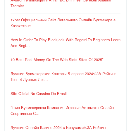
Terimler
1xbet Официальный Сайт Легального Онлайн Букмекера а
Казахстане
How In Order To Play Blackjack With Regard To Beginners Learn
And Begi…
10 Best Real Money On The Web Slots Sites Of 2025″
Лучшие Букмекерские Конторы В европе 2024%3A Рейтинг
Топ-14 Лучших Лег…
Site Oficial No Cassino Do Brasil
“1вин Букмекерская Компания Игровые Автоматы Онлайн
Спортивные С…
Лучшие Онлайн Казино 2024 с Бонусами%3A Рейтинг