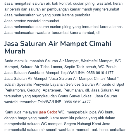
Jasa mengatasi saluran air, bak kontrol, cucian piring, wastafel, keran
air bersih dan saluran air pembuangan kamar mandi yang tersumbat
Jasa melancarkan wc yang buntu karena pembalut
Jasa service wastafel tersumbat
Jasa melancarkan saluran cucian piring yang tersumbat karena lemak
Jasa melancarkan wastafel tersumbat karena rambut, dll
Jasa Saluran Air Mampet Cimahi
Murah
Anda memiliki masalah Saluran Air Mampet, Washtafel Mampet, WC
Mampet, Saluran Air Tidak Lancar, Septic Tank penuh, WC Penuh.
Jasa Saluran Washtafel Mampet Telp/WA/LINE: 0856 9619 4177
Jasa Saluran Air Mampet “Jasa Saluran Air Mampet Cimahi Murah”
adalah Spesialis Penyedia Layanan Services Saluran Air buntu di Spot
Perkantoran, Gedung, Apartemen, Perumahan, dll. Jasa Saluran Air
tersumbat yang terjangkau dan Gratis Survei Lokasi. Jasa Saluran
wastafel tersumbat Telp/WA/LINE: 0856 9619 4177.
Kami juga melayani
jasa Sedot
WC, memperbaiki pipa WC buntu
dengan harga yang murah, kami memiliki pekerja yang ahli dalam
memperbaiki saluran WC mampet. Segera Hubungi Kami Jasa
memperbaiki saluran air seperti washtafel mampet, got, hong, perbaikan