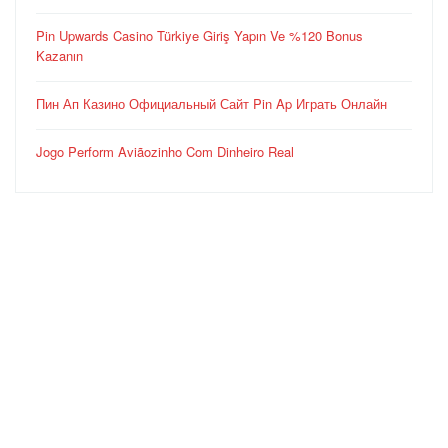
Pin Upwards Casino Türkiye Giriş Yapın Ve %120 Bonus
Kazanın
Пин Ап Казино Официальный Сайт Pin Ap Играть Онлайн
Jogo Perform Aviãozinho Com Dinheiro Real