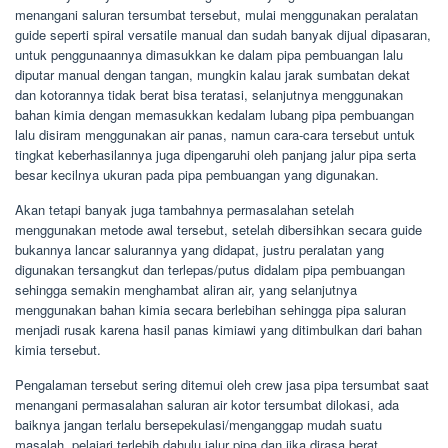
menangani saluran tersumbat tersebut, mulai menggunakan peralatan
guide seperti spiral versatile manual dan sudah banyak dijual dipasaran,
untuk penggunaannya dimasukkan ke dalam pipa pembuangan lalu
diputar manual dengan tangan, mungkin kalau jarak sumbatan dekat
dan kotorannya tidak berat bisa teratasi, selanjutnya menggunakan
bahan kimia dengan memasukkan kedalam lubang pipa pembuangan
lalu disiram menggunakan air panas, namun cara-cara tersebut untuk
tingkat keberhasilannya juga dipengaruhi oleh panjang jalur pipa serta
besar kecilnya ukuran pada pipa pembuangan yang digunakan.
Akan tetapi banyak juga tambahnya permasalahan setelah
menggunakan metode awal tersebut, setelah dibersihkan secara guide
bukannya lancar salurannya yang didapat, justru peralatan yang
digunakan tersangkut dan terlepas/putus didalam pipa pembuangan
sehingga semakin menghambat aliran air, yang selanjutnya
menggunakan bahan kimia secara berlebihan sehingga pipa saluran
menjadi rusak karena hasil panas kimiawi yang ditimbulkan dari bahan
kimia tersebut.
Pengalaman tersebut sering ditemui oleh crew jasa pipa tersumbat saat
menangani permasalahan saluran air kotor tersumbat dilokasi, ada
baiknya jangan terlalu bersepekulasi/menganggap mudah suatu
masalah, pelajari terlebih dahulu jalur pipa dan jika dirasa berat