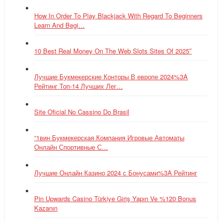
How In Order To Play Blackjack With Regard To Beginners
Learn And Begi…
10 Best Real Money On The Web Slots Sites Of 2025″
Лучшие Букмекерские Конторы В европе 2024%3A
Рейтинг Топ-14 Лучших Лег…
Site Oficial No Cassino Do Brasil
“1вин Букмекерская Компания Игровые Автоматы
Онлайн Спортивные С…
Лучшие Онлайн Казино 2024 с Бонусами%3A Рейтинг
Pin Upwards Casino Türkiye Giriş Yapın Ve %120 Bonus
Kazanın