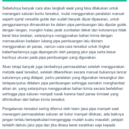
Sebetulnya banyak cara atau langkah awal yang bisa dilakukan untuk
menangani saluran buntu tersebut, mulai menggunakan peralatan manual
seperti spiral versatile guide dan sudah banyak dijual dipasaran, untuk
penggunaannya dimasukkan ke dalam pipa pembuangan lalu diputar guide
dengan tangan, mungkin kalau jarak sumbatan dekat dan kotorannya tidak
berat bisa teratasi, selanjutnya menggunakan bahan kimia dengan
memasukkan kedalam lubang pipa pembuangan lalu disiram
menggunakan air panas, namun cara-cara tersebut untuk tingkat
keberhasilannya juga dipengaruhi oleh panjang jalur pipa serta besar
kecilnya ukuran pada pipa pembuangan yang digunakan.
Akan tetapi banyak juga tambahnya permasalahan setelah menggunakan
metode awal tersebut, setelah dibersihkan secara manual bukannya lancar
salurannya yang didapat, justru peralatan yang digunakan tersangkut dan
terlepas/putus didalam pipa pembuangan sehingga semakin menghambat
aliran air, yang selanjutnya menggunakan bahan kimia secara berlebihan
sehingga pipa saluran menjadi rusak karena hasil panas kimiawi yang
ditimbulkan dari bahan kimia tersebut.
Pengalaman tersebut sering ditemui oleh team jasa pipa mampet saat
menangani permasalahan saluran air kotor mampet dilokasi, ada baiknya
jangan terlalu bersepekulasi/menganggap mudah suatu masalah, pelajari
terlebih dahulu jalur pipa dan jika dirasa berat serahkan saja kepada