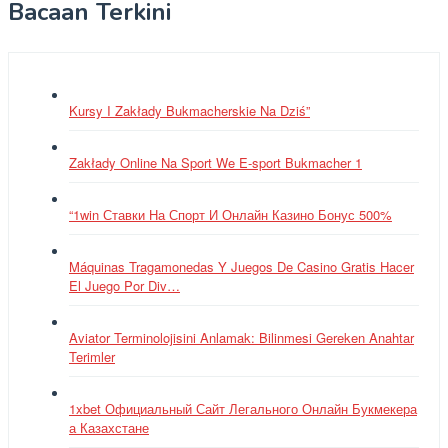
Bacaan Terkini
Kursy I Zakłady Bukmacherskie Na Dziś”
Zakłady Online Na Sport We E-sport Bukmacher 1
“1win Ставки На Спорт И Онлайн Казино Бонус 500%
Máquinas Tragamonedas Y Juegos De Casino Gratis Hacer
El Juego Por Div…
Aviator Terminolojisini Anlamak: Bilinmesi Gereken Anahtar
Terimler
1xbet Официальный Сайт Легального Онлайн Букмекера
а Казахстане