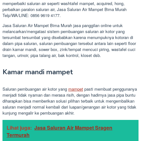
memperbaiki saluran air seperti washtafel mampet, acquired, hong,
perbaikan paralon saluran air, Jasa Saluran Air Mampet Bima Murah
Telp/WA/LINE: 0856 9619 4177.
Jasa Saluran Air Mampet Bima Murah jasa panggilan online untuk
melancarkan/mengatasi sistem pembuangan saluran air kotor yang
tersumbat tersumbat yang disebabkan karena menumpuknya kotoran di
dalam pipa saluran, saluran pembuangan tersebut antara lain seperti floor
drain kamar mandi, sower box, zink/tempat mencuci piring, wastafel cuci
tangan, urinoir, pipa talang air, bak kontrol, kloset dsb.
Kamar mandi mampet
Saluran pembuangan air kotor yang
mampet
pasti membuat penggunanya
menjadi tidak nyaman dan merasa risih, dengan hadirnya jasa pipa buntu
diharapkan bisa memberikan solusi pilihan terbaik untuk mengembalikan
saluran menjadi normal kembali dari luapan/genangan air kotor yang tidak
kunjung mengalir ke pembuangan akhir.
Lihat juga:
Jasa Saluran Air Mampet Sragen
Termurah