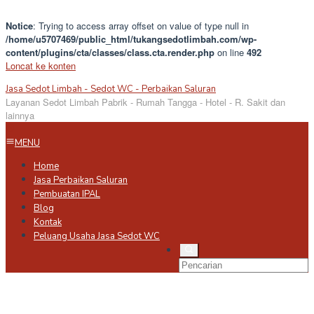
Notice
: Trying to access array offset on value of type null in
/home/u5707469/public_html/tukangsedotlimbah.com/wp-
content/plugins/cta/classes/class.cta.render.php
on line
492
Loncat ke konten
Jasa Sedot Limbah - Sedot WC - Perbaikan Saluran
Layanan Sedot Limbah Pabrik - Rumah Tangga - Hotel - R. Sakit dan
lainnya
MENU
Home
Jasa Perbaikan Saluran
Pembuatan IPAL
Blog
Kontak
Peluang Usaha Jasa Sedot WC