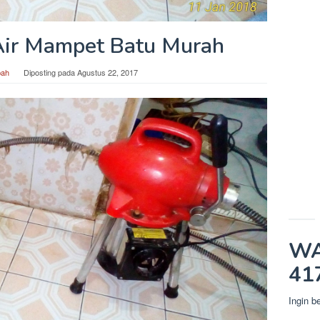
Air Mampet Batu Murah
bah
Diposting pada
Agustus 22, 2017
WA
41
Ingin b