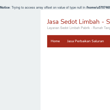
Notice
: Trying to access array offset on value of type null in
/home/u5707469
Loncat
ke
Jasa Sedot Limbah - 
konten
Layanan Sedot Limbah Pabrik - Rumah Tangga
Home
Jasa Perbaikan Saluran