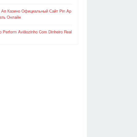
 Ап Казино Официальный Сайт Pin Ap
ать Онлайн
o Perform Aviãozinho Com Dinheiro Real