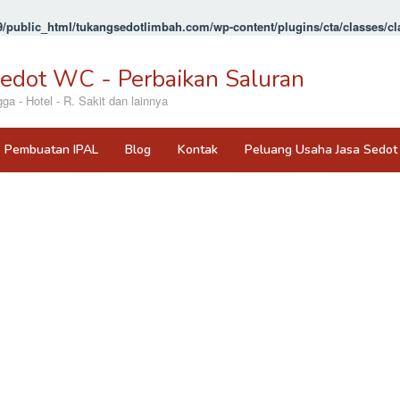
/public_html/tukangsedotlimbah.com/wp-content/plugins/cta/classes/cla
Sedot WC - Perbaikan Saluran
 - Hotel - R. Sakit dan lainnya
Pembuatan IPAL
Blog
Kontak
Peluang Usaha Jasa Sedo