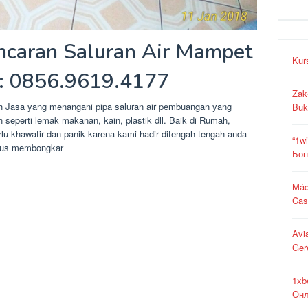
ancaran Saluran Air Mampet
Kur
: 0856.9619.4177
Zak
h Jasa yang menangani pipa saluran air pembuangan yang
Buk
seperti lemak makanan, kain, plastik dll. Baik di Rumah,
rlu khawatir dan panik karena kami hadir ditengah-tengah anda
“1w
arus membongkar
Бон
Máq
Cas
Avi
Ger
1xb
Онл