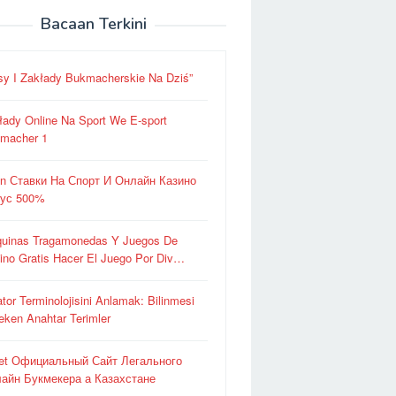
Bacaan Terkini
sy I Zakłady Bukmacherskie Na Dziś”
łady Online Na Sport We E-sport
macher 1
in Ставки На Спорт И Онлайн Казино
ус 500%
uinas Tragamonedas Y Juegos De
ino Gratis Hacer El Juego Por Div…
ator Terminolojisini Anlamak: Bilinmesi
eken Anahtar Terimler
et Официальный Сайт Легального
айн Букмекера а Казахстане