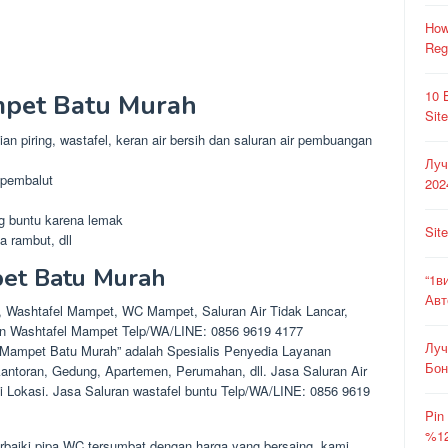
How
Reg
10 
mpet Batu Murah
Sit
ian piring, wastafel, keran air bersih dan saluran air pembuangan
Луч
 pembalut
202
ng buntu karena lemak
Sit
 rambut, dll
pet Batu Murah
“1в
Авт
, Washtafel Mampet, WC Mampet, Saluran Air Tidak Lancar,
an Washtafel Mampet Telp/WA/LINE: 0856 9619 4177
Луч
r Mampet Batu Murah” adalah Spesialis Penyedia Layanan
Бон
kantoran, Gedung, Apartemen, Perumahan, dll. Jasa Saluran Air
i Lokasi. Jasa Saluran wastafel buntu Telp/WA/LINE: 0856 9619
Pin
%12
aiki pipa WC tersumbat dengan harga yang bersaing, kami