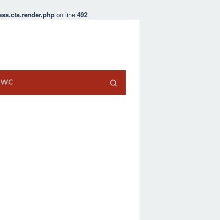
ss.cta.render.php
on line
492
t WC