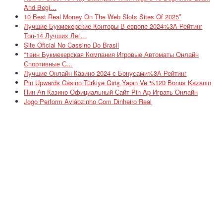
And Begi…
10 Best Real Money On The Web Slots Sites Of 2025″
Лучшие Букмекерские Конторы В европе 2024%3A Рейтинг
Топ-14 Лучших Лег…
Site Oficial No Cassino Do Brasil
“1вин Букмекерская Компания Игровые Автоматы Онлайн
Спортивные С…
Лучшие Онлайн Казино 2024 с Бонусами%3A Рейтинг
Pin Upwards Casino Türkiye Giriş Yapın Ve %120 Bonus Kazanın
Пин Ап Казино Официальный Сайт Pin Ap Играть Онлайн
Jogo Perform Aviãozinho Com Dinheiro Real