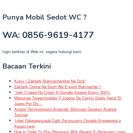
Punya Mobil Sedot WC ?
WA: 0856-9619-4177
Ingin beriklan di Web ini, segera hubungi kami
Bacaan Terkini
Kursy I Zakłady Bukmacherskie Na Dziś”
Zakłady Online Na Sport We E-sport Bukmacher 1
“1win Ставки На Спорт И Онлайн Казино Бонус 500%
Máquinas Tragamonedas Y Juegos De Casino Gratis Hacer El
Juego Por Div…
Aviator Terminolojisini Anlamak: Bilinmesi Gereken Anahtar
Terimler
1xbet Официальный Сайт Легального Онлайн Букмекера а
Казахстане
How In Order To Play Blackjack With Regard To Beginners Learn