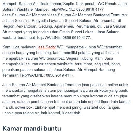
Mampet, Saluran Air Tidak Lancar, Septic Tank penuh, WC Penuh. Jasa
Saluran Washtafel Mampet Telp/WA/LINE: 0856 9619 4177
Jasa Saluran Air Mampet “Jasa Saluran Air Mampet Bantaeng Termurah”
adalah Spesialis Penyedia Layanan Support Saluran Air tersumbat di
Region Perkantoran, Gedung, Apartemen, Perumahan, dll. Jasa Saluran
Air mampet yang terjangkau dan Gratis Survei Lokasi. Jasa Saluran
wastafel tersumbat Telp/WA/LINE: 0856 9619 4177.
Kami juga melayani
jasa Sedot
WC, memperbaiki pipa WC tersumbat
dengan harga yang bersaing, kami memiliki pekerja yang ahli dalam
memperbaiki saluran WC tersumbat. Segera Hubungi Kami Jasa
memperbaiki saluran air seperti washtafel tersumbat, acquired, hong,
perbaikan paralon saluran air, Jasa Saluran Air Mampet Bantaeng
Termurah Telp/WA/LINE: 0856 9619 4177.
Jasa Saluran Air Mampet Bantaeng Termurah jasa panggilan online untuk
melancarkan/mengatasi sistem pembuangan saluran air kotor yang buntu
tersumbat yang disebabkan karena menumpuknya kotoran di dalam pipa
saluran, saluran pembuangan tersebut antara lain seperti floor drain kamar
mandi, sower box, zink/tempat mencuci piring, wastafel cuci tangan,
urinoir, pipa talang air, bak kontrol, kloset dsb.
Kamar mandi buntu