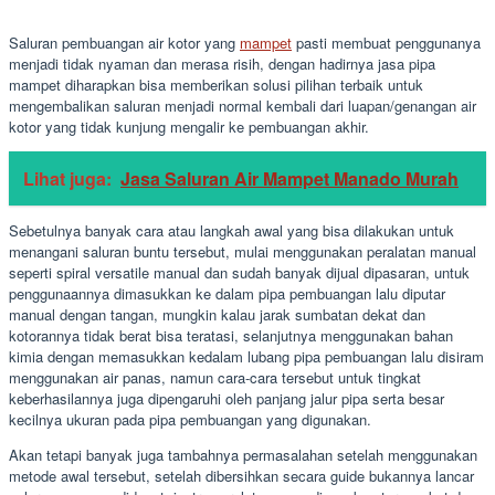
Saluran pembuangan air kotor yang
mampet
pasti membuat penggunanya
menjadi tidak nyaman dan merasa risih, dengan hadirnya jasa pipa
mampet diharapkan bisa memberikan solusi pilihan terbaik untuk
mengembalikan saluran menjadi normal kembali dari luapan/genangan air
kotor yang tidak kunjung mengalir ke pembuangan akhir.
Lihat juga:
Jasa Saluran Air Mampet Manado Murah
Sebetulnya banyak cara atau langkah awal yang bisa dilakukan untuk
menangani saluran buntu tersebut, mulai menggunakan peralatan manual
seperti spiral versatile manual dan sudah banyak dijual dipasaran, untuk
penggunaannya dimasukkan ke dalam pipa pembuangan lalu diputar
manual dengan tangan, mungkin kalau jarak sumbatan dekat dan
kotorannya tidak berat bisa teratasi, selanjutnya menggunakan bahan
kimia dengan memasukkan kedalam lubang pipa pembuangan lalu disiram
menggunakan air panas, namun cara-cara tersebut untuk tingkat
keberhasilannya juga dipengaruhi oleh panjang jalur pipa serta besar
kecilnya ukuran pada pipa pembuangan yang digunakan.
Akan tetapi banyak juga tambahnya permasalahan setelah menggunakan
metode awal tersebut, setelah dibersihkan secara guide bukannya lancar