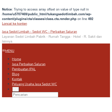
Notice
: Trying to access array offset on value of type null in
/home/u5707469/public_html/tukangsedotlimbah.com/wp-
content/plugins/cta/classes/class.cta.render.php
on line
492
Loncat ke konten
Jasa Sedot Limbah - Sedot WC - Perbaikan Saluran
Layanan Sedot Limbah Pabrik - Rumah Tangga - Hotel - R. Sakit dan
lainnya
MENU
Home
Jasa Perbaikan Saluran
Pembuatan IPAL
Blog
Kontak
Peluang Usaha Jasa Sedot WC