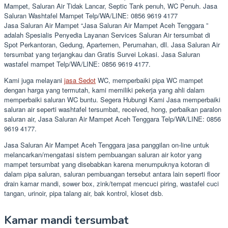
Mampet, Saluran Air Tidak Lancar, Septic Tank penuh, WC Penuh. Jasa
Saluran Washtafel Mampet Telp/WA/LINE: 0856 9619 4177
Jasa Saluran Air Mampet “Jasa Saluran Air Mampet Aceh Tenggara ”
adalah Spesialis Penyedia Layanan Services Saluran Air tersumbat di
Spot Perkantoran, Gedung, Apartemen, Perumahan, dll. Jasa Saluran Air
tersumbat yang terjangkau dan Gratis Survei Lokasi. Jasa Saluran
wastafel mampet Telp/WA/LINE: 0856 9619 4177.
Kami juga melayani
jasa Sedot
WC, memperbaiki pipa WC mampet
dengan harga yang termutah, kami memiliki pekerja yang ahli dalam
memperbaiki saluran WC buntu. Segera Hubungi Kami Jasa memperbaiki
saluran air seperti washtafel tersumbat, received, hong, perbaikan paralon
saluran air, Jasa Saluran Air Mampet Aceh Tenggara Telp/WA/LINE: 0856
9619 4177.
Jasa Saluran Air Mampet Aceh Tenggara jasa panggilan on-line untuk
melancarkan/mengatasi sistem pembuangan saluran air kotor yang
mampet tersumbat yang disebabkan karena menumpuknya kotoran di
dalam pipa saluran, saluran pembuangan tersebut antara lain seperti floor
drain kamar mandi, sower box, zink/tempat mencuci piring, wastafel cuci
tangan, urinoir, pipa talang air, bak kontrol, kloset dsb.
Kamar mandi tersumbat