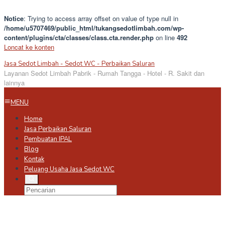
Notice
: Trying to access array offset on value of type null in
/home/u5707469/public_html/tukangsedotlimbah.com/wp-
content/plugins/cta/classes/class.cta.render.php
on line
492
Loncat ke konten
Jasa Sedot Limbah - Sedot WC - Perbaikan Saluran
Layanan Sedot Limbah Pabrik - Rumah Tangga - Hotel - R. Sakit dan
lainnya
MENU
Home
Jasa Perbaikan Saluran
Pembuatan IPAL
Blog
Kontak
Peluang Usaha Jasa Sedot WC