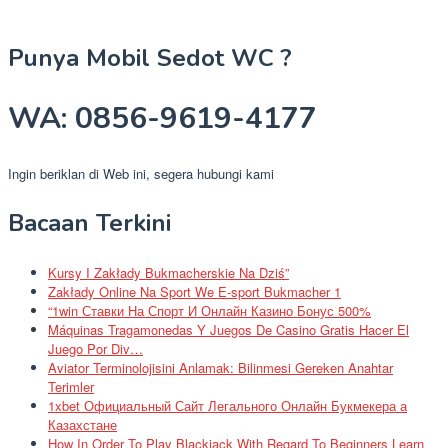
Punya Mobil Sedot WC ?
WA: 0856-9619-4177
Ingin beriklan di Web ini, segera hubungi kami
Bacaan Terkini
Kursy I Zakłady Bukmacherskie Na Dziś”
Zakłady Online Na Sport We E-sport Bukmacher 1
“1win Ставки На Спорт И Онлайн Казино Бонус 500%
Máquinas Tragamonedas Y Juegos De Casino Gratis Hacer El
Juego Por Div…
Aviator Terminolojisini Anlamak: Bilinmesi Gereken Anahtar
Terimler
1xbet Официальный Сайт Легального Онлайн Букмекера а
Казахстане
How In Order To Play Blackjack With Regard To Beginners Learn