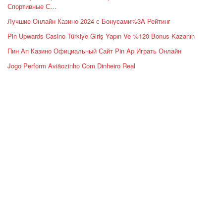
Спортивные С…
Лучшие Онлайн Казино 2024 с Бонусами%3A Рейтинг
Pin Upwards Casino Türkiye Giriş Yapın Ve %120 Bonus Kazanın
Пин Ап Казино Официальный Сайт Pin Ap Играть Онлайн
Jogo Perform Aviãozinho Com Dinheiro Real