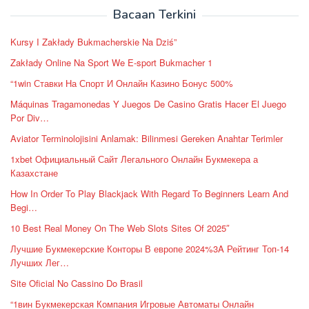
Bacaan Terkini
Kursy I Zakłady Bukmacherskie Na Dziś”
Zakłady Online Na Sport We E-sport Bukmacher 1
“1win Ставки На Спорт И Онлайн Казино Бонус 500%
Máquinas Tragamonedas Y Juegos De Casino Gratis Hacer El Juego
Por Div…
Aviator Terminolojisini Anlamak: Bilinmesi Gereken Anahtar Terimler
1xbet Официальный Сайт Легального Онлайн Букмекера а
Казахстане
How In Order To Play Blackjack With Regard To Beginners Learn And
Begi…
10 Best Real Money On The Web Slots Sites Of 2025″
Лучшие Букмекерские Конторы В европе 2024%3A Рейтинг Топ-14
Лучших Лег…
Site Oficial No Cassino Do Brasil
“1вин Букмекерская Компания Игровые Автоматы Онлайн