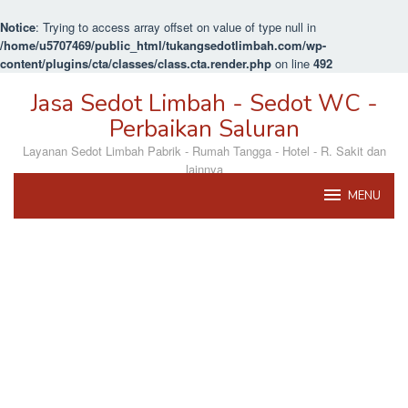
Notice
: Trying to access array offset on value of type null in
/home/u5707469/public_html/tukangsedotlimbah.com/wp-
content/plugins/cta/classes/class.cta.render.php
on line
492
Loncat
Jasa Sedot Limbah - Sedot WC -
ke
konten
Perbaikan Saluran
Layanan Sedot Limbah Pabrik - Rumah Tangga - Hotel - R. Sakit dan
lainnya
MENU