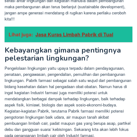
serasi antar lingkungan dan kegiatan manusia dalam pembangunan
maka pembangunan akan terus berlanjut (sustainable development),
jangan ampe generasi mendatang di rugikan karena perilaku ceroboh
kita!!!
Lihat juga:
Jasa Kuras Limbah Pabrik di Tual
Kebayangkan gimana pentingnya
pelestarian lingkungan?
Pengelolaan lingkungan yaitu upaya terpadu dalam pendayagunaan,
penataan, pengawasan, pengendalian, pemulihan dan pembangunan
lingkungan. Pabrik farmasi sebagai salah satu wujud dari pembangunan
bidang kesehatan dalam hal pengadaan obat-obatan. Namun harus di
ingat kegiatan Industri farmasi juga memiliki potensi untuk
mendatangkan berbagai dampak terhadap lingkungan, baik terhadap
aspek fisik, kimiawi, biologis dan aspek sosio-ekonomi-budaya.
Kegiatan-kegiatan Pabrik, terutama Pabrik farmasi memiliki potensi
pengotoran lingkungan baik udara, air maupun tanah akibat
pembuangan limbah cair, padat maupun gas yang berupa asap, partikel
debu dan gangguan suara/ kebisingan. Sekarang kita akan lebih fokus
pada penanganan limbah cair oleh Industri farmasi.