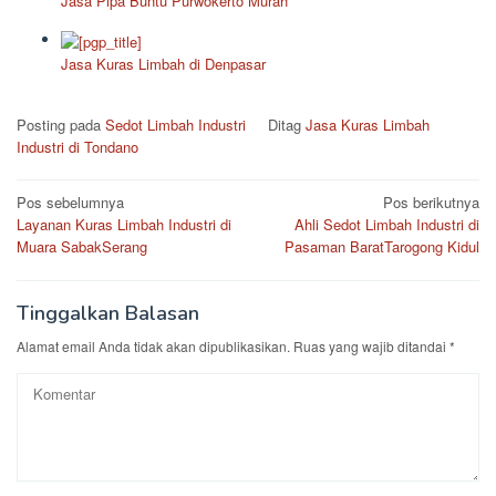
Jasa Pipa Buntu Purwokerto Murah
Jasa Kuras Limbah di Denpasar
Posting pada
Sedot Limbah Industri
Ditag
Jasa Kuras Limbah
Industri di Tondano
Navigasi
Pos sebelumnya
Pos berikutnya
Layanan Kuras Limbah Industri di
Ahli Sedot Limbah Industri di
pos
Muara SabakSerang
Pasaman BaratTarogong Kidul
Tinggalkan Balasan
Alamat email Anda tidak akan dipublikasikan.
Ruas yang wajib ditandai
*