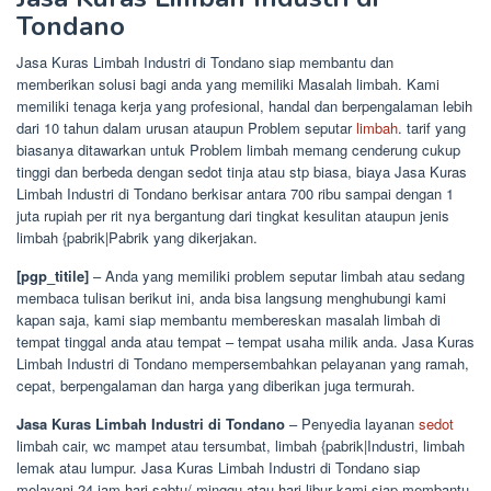
Tondano
Jasa Kuras Limbah Industri di Tondano siap membantu dan
memberikan solusi bagi anda yang memiliki Masalah limbah. Kami
memiliki tenaga kerja yang profesional, handal dan berpengalaman lebih
dari 10 tahun dalam urusan ataupun Problem seputar
limbah
. tarif yang
biasanya ditawarkan untuk Problem limbah memang cenderung cukup
tinggi dan berbeda dengan sedot tinja atau stp biasa, biaya Jasa Kuras
Limbah Industri di Tondano berkisar antara 700 ribu sampai dengan 1
juta rupiah per rit nya bergantung dari tingkat kesulitan ataupun jenis
limbah {pabrik|Pabrik yang dikerjakan.
[pgp_titile]
– Anda yang memiliki problem seputar limbah atau sedang
membaca tulisan berikut ini, anda bisa langsung menghubungi kami
kapan saja, kami siap membantu membereskan masalah limbah di
tempat tinggal anda atau tempat – tempat usaha milik anda. Jasa Kuras
Limbah Industri di Tondano mempersembahkan pelayanan yang ramah,
cepat, berpengalaman dan harga yang diberikan juga termurah.
Jasa Kuras Limbah Industri di Tondano
– Penyedia layanan
sedot
limbah cair, wc mampet atau tersumbat, limbah {pabrik|Industri, limbah
lemak atau lumpur. Jasa Kuras Limbah Industri di Tondano siap
melayani 24 jam hari sabtu/ minggu atau hari libur kami siap membantu