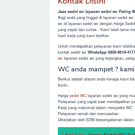
Kontak Disini
Jasa sedot wc layanan sedot wc Paling 
Bagi anda yang tinggal di layanan sedot wc
wc di layanan sedot wc dengan Harga Sedo
yang cepat dan tuntas . Kami telah lama men
hasil kerja yang kami berikan.
Untuk mendapatkan pelayanan kami silahkan
kontak sedot wc
WhatsApp 0856-9619-417
wc
layanan sedot wc yang terjangkau, pelaya
WC anda mampet ? kamil
Berikut adalah alasan anda kenapa kami bi
buntu :
Harga
sedot WC
layanan sedot wc yang mur
Pelayanan yang cepat saat mendapatkan pa
Kerja yang maksimal dalam menyedot WC
Pelayanan ramah dan memuaskan
Dikerjakan oleh SDM berpengalaman dalam b
Lihat juga:
Harga Sedot WC Su