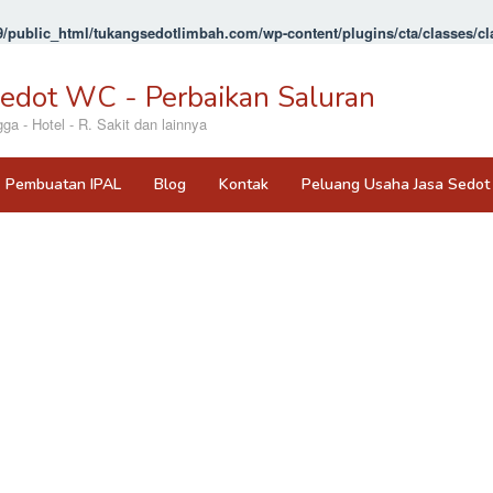
/public_html/tukangsedotlimbah.com/wp-content/plugins/cta/classes/cla
Sedot WC - Perbaikan Saluran
 - Hotel - R. Sakit dan lainnya
Pembuatan IPAL
Blog
Kontak
Peluang Usaha Jasa Sedo