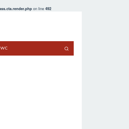
ss.cta.render.php
on line
492
t WC