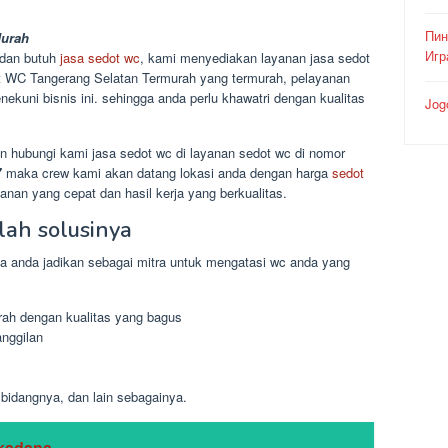
Пин
Murah
Игр
 dan butuh
jasa sedot wc
, kami menyediakan layanan jasa sedot
t WC Tangerang Selatan Termurah yang termurah, pelayanan
ekuni bisnis ini. sehingga anda perlu khawatri dengan kualitas
Jog
 hubungi kami jasa sedot wc di layanan sedot wc di nomor
7
maka crew kami akan datang lokasi anda dengan harga
sedot
nan yang cepat dan hasil kerja yang berkualitas.
ah solusinya
sa anda jadikan sebagai mitra untuk mengatasi wc anda yang
ah dengan kualitas yang bagus
nggilan
idangnya, dan lain sebagainya.
kadana