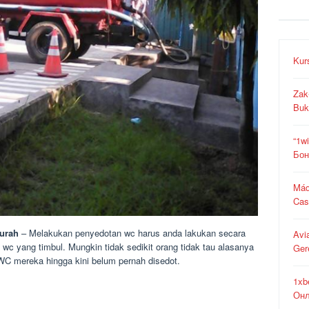
Kur
Zak
Buk
“1w
Бон
Máq
Cas
urah
– Melakukan penyedotan wc harus anda lakukan secara
Avi
h wc yang timbul. Mungkin tidak sedikit orang tidak tau alasanya
Ger
C mereka hingga kini belum pernah disedot.
1xb
Онл