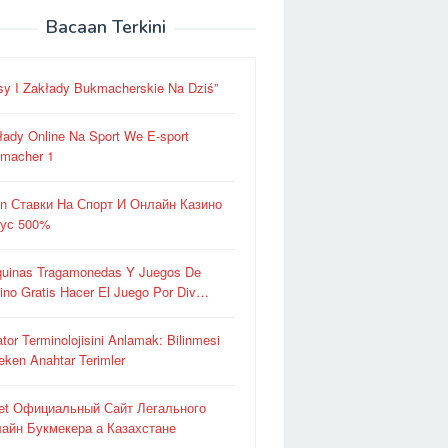
Bacaan Terkini
sy I Zakłady Bukmacherskie Na Dziś”
łady Online Na Sport We E-sport
macher 1
in Ставки На Спорт И Онлайн Казино
ус 500%
uinas Tragamonedas Y Juegos De
ino Gratis Hacer El Juego Por Div…
ator Terminolojisini Anlamak: Bilinmesi
eken Anahtar Terimler
et Официальный Сайт Легального
айн Букмекера а Казахстане