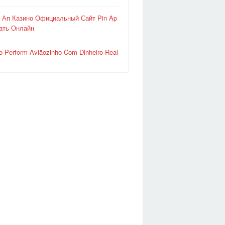
 Ап Казино Официальный Сайт Pin Ap
ать Онлайн
o Perform Aviãozinho Com Dinheiro Real