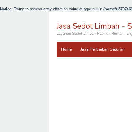
Notice
: Trying to access array offset on value of type null in
/home/u5707469
Loncat
ke
Jasa Sedot Limbah - 
konten
Layanan Sedot Limbah Pabrik - Rumah Tangga
Home
Jasa Perbaikan Saluran