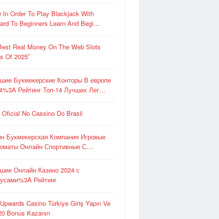
 In Order To Play Blackjack With
ard To Beginners Learn And Begi…
Best Real Money On The Web Slots
es Of 2025″
шие Букмекерские Конторы В европе
4%3A Рейтинг Топ-14 Лучших Лег…
e Oficial No Cassino Do Brasil
ин Букмекерская Компания Игровые
оматы Онлайн Спортивные С…
шие Онлайн Казино 2024 с
усами%3A Рейтинг
 Upwards Casino Türkiye Giriş Yapın Ve
0 Bonus Kazanın