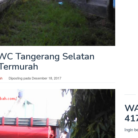
WC Tangerang Selatan
Termurah
ah
Diposting pada
Desember 18, 2017
WA
41
Ingin b