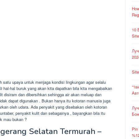
How
Reg
10 
Sit
Луч
202
Sit
satu upaya untuk menjaga kondisi lingkungan agar selalu
“1в
i hal-hal buruk yang akan kita dapatkan bila kita mengabaikan
Авт
it disiram dan dibersihkan sehingga air akan meluap dan
idak dapat digunakan . Bukan hanya itu kotoran manusia juga
arkan oleh udara. Ada penyakit yang disebakan oleh kotoran
Луч
untaber, penyakit kulit dan sebagainya , bayangkan bila itu
Бон
dak mau bukan ?
gerang Selatan Termurah –
Pin
%12