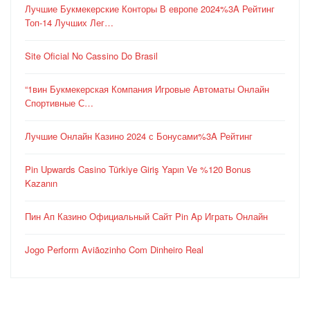
Лучшие Букмекерские Конторы В европе 2024%3A Рейтинг
Топ-14 Лучших Лег…
Site Oficial No Cassino Do Brasil
“1вин Букмекерская Компания Игровые Автоматы Онлайн
Спортивные С…
Лучшие Онлайн Казино 2024 с Бонусами%3A Рейтинг
Pin Upwards Casino Türkiye Giriş Yapın Ve %120 Bonus
Kazanın
Пин Ап Казино Официальный Сайт Pin Ap Играть Онлайн
Jogo Perform Aviãozinho Com Dinheiro Real