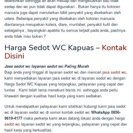
dibersihkan sehingga air akan meluap dan mengeluarkan bau tidak
sedap dan wc pun tidak dapat digunakan . Bukan hanya itu kotoran
manusia juga dapat menularkan bibit penyakit yang disebarkan oleh
udara. Beberapa penyakit yang disebakan oleh kotoran manusia
diantaranya merupakan kolera, diare, muntaber, penyakit kulit dan
sebagainya , bayangkan apabila itu semua terjadi pada anda, pastinya
anda tidak mau bukan ?
Harga Sedot WC Kapuas –
Kontak
Disini
Jasa sedot wc layanan sedot wc Paling Murah
Bagi anda yang tinggal di layanan sedot wc dan mencari
jasa sedot wc
,
kami menyediakan layanan jasa sedot wc di layanan sedot wc dengan
Harga Sedot WC Kapuas yang terjangkau, pelayanan yang cepat dan
tuntas . Kami telah lama menekuni bisnis ini. sehingga anda perlu
khawatri dengan kualitas hasil kerja yang kami sediakan.
Untuk mendapatkan pelayanan kami silahkan hubungi kami jasa sedot
wc di layanan sedot wc di nomor kontak sedot wc
WhatsApp 0856-
9619-4177
maka perkerja kami akan datang lokasi anda dengan harga
sedot wc
layanan sedot wc yang terjangkau, pelayanan yang cepat dan
hasil kerja yang berkualitas.