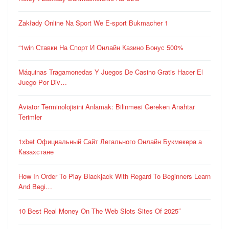
Zakłady Online Na Sport We E-sport Bukmacher 1
“1win Ставки На Спорт И Онлайн Казино Бонус 500%
Máquinas Tragamonedas Y Juegos De Casino Gratis Hacer El
Juego Por Div…
Aviator Terminolojisini Anlamak: Bilinmesi Gereken Anahtar
Terimler
1xbet Официальный Сайт Легального Онлайн Букмекера а
Казахстане
How In Order To Play Blackjack With Regard To Beginners Learn
And Begi…
10 Best Real Money On The Web Slots Sites Of 2025″