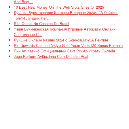
And Begi…
10 Best Real Money On The Web Slots Sites Of 2025″
Лучшие Букмекерские Конторы В европе 2024%3A Рейтинг
Топ-14 Лучших Лег…
Site Oficial No Cassino Do Brasil
“1вин Букмекерская Компания Игровые Автоматы Онлайн
Спортивные С…
Лучшие Онлайн Казино 2024 с Бонусами%3A Рейтинг
Pin Upwards Casino Türkiye Giriş Yapın Ve %120 Bonus Kazanın
Пин Ап Казино Официальный Сайт Pin Ap Играть Онлайн
Jogo Perform Aviãozinho Com Dinheiro Real