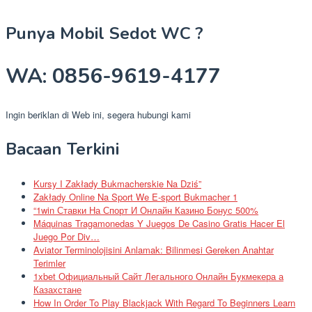
Punya Mobil Sedot WC ?
WA: 0856-9619-4177
Ingin beriklan di Web ini, segera hubungi kami
Bacaan Terkini
Kursy I Zakłady Bukmacherskie Na Dziś”
Zakłady Online Na Sport We E-sport Bukmacher 1
“1win Ставки На Спорт И Онлайн Казино Бонус 500%
Máquinas Tragamonedas Y Juegos De Casino Gratis Hacer El
Juego Por Div…
Aviator Terminolojisini Anlamak: Bilinmesi Gereken Anahtar
Terimler
1xbet Официальный Сайт Легального Онлайн Букмекера а
Казахстане
How In Order To Play Blackjack With Regard To Beginners Learn