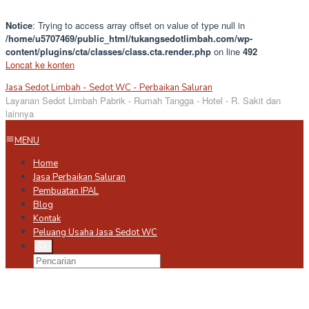
Notice
: Trying to access array offset on value of type null in
/home/u5707469/public_html/tukangsedotlimbah.com/wp-
content/plugins/cta/classes/class.cta.render.php
on line
492
Loncat ke konten
Jasa Sedot Limbah - Sedot WC - Perbaikan Saluran
Layanan Sedot Limbah Pabrik - Rumah Tangga - Hotel - R. Sakit dan
lainnya
MENU
Home
Jasa Perbaikan Saluran
Pembuatan IPAL
Blog
Kontak
Peluang Usaha Jasa Sedot WC