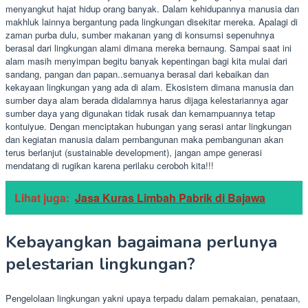
menyangkut hajat hidup orang banyak. Dalam kehidupannya manusia dan
makhluk lainnya bergantung pada lingkungan disekitar mereka. Apalagi di
zaman purba dulu, sumber makanan yang di konsumsi sepenuhnya
berasal dari lingkungan alami dimana mereka bernaung. Sampai saat ini
alam masih menyimpan begitu banyak kepentingan bagi kita mulai dari
sandang, pangan dan papan..semuanya berasal dari kebaikan dan
kekayaan lingkungan yang ada di alam. Ekosistem dimana manusia dan
sumber daya alam berada didalamnya harus dijaga kelestariannya agar
sumber daya yang digunakan tidak rusak dan kemampuannya tetap
kontuiyue. Dengan menciptakan hubungan yang serasi antar lingkungan
dan kegiatan manusia dalam pembangunan maka pembangunan akan
terus berlanjut (sustainable development), jangan ampe generasi
mendatang di rugikan karena perilaku ceroboh kita!!!
Lihat juga:
Jasa Kuras Limbah Pabrik di Bajawa
Kebayangkan bagaimana perlunya
pelestarian lingkungan?
Pengelolaan lingkungan yakni upaya terpadu dalam pemakaian, penataan,