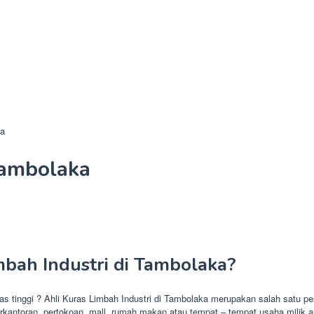
ka
Tambolaka
mbah Industri di Tambolaka?
ritas tinggi ? Ahli Kuras Limbah Industri di Tambolaka merupakan salah satu
rkantoran, pertokoan, mall, rumah makan atau tempat – tempat usaha milik a