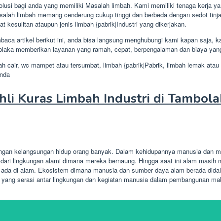
usi bagi anda yang memiliki Masalah limbah. Kami memiliki tenaga kerja yan
alah limbah memang cenderung cukup tinggi dan berbeda dengan sedot tinja at
at kesulitan ataupun jenis limbah {pabrik|Industri yang dikerjakan.
aca artikel berikut ini, anda bisa langsung menghubungi kami kapan saja,
bolaka memberikan layanan yang ramah, cepat, berpengalaman dan biaya yang
h cair, wc mampet atau tersumbat, limbah {pabrik|Pabrik, limbah lemak atau 
anda
li Kuras Limbah Industri di Tambol
bungan kelangsungan hidup orang banyak. Dalam kehidupannya manusia dan ma
ri lingkungan alami dimana mereka bernaung. Hingga saat ini alam masih m
 ada di alam. Ekosistem dimana manusia dan sumber daya alam berada didal
 yang serasi antar lingkungan dan kegiatan manusia dalam pembangunan mak