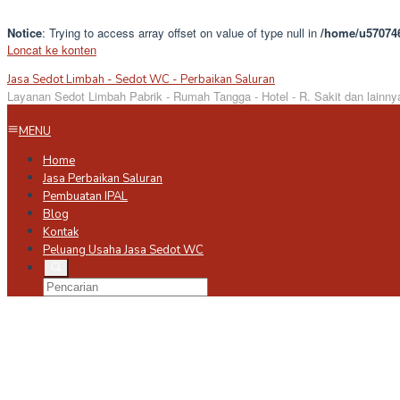
Notice
: Trying to access array offset on value of type null in
/home/u570746
Loncat ke konten
Jasa Sedot Limbah - Sedot WC - Perbaikan Saluran
Layanan Sedot Limbah Pabrik - Rumah Tangga - Hotel - R. Sakit dan lainny
MENU
Home
Jasa Perbaikan Saluran
Pembuatan IPAL
Blog
Kontak
Peluang Usaha Jasa Sedot WC