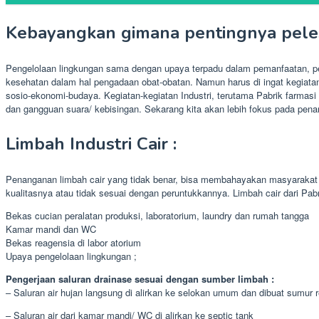
Kebayangkan gimana pentingnya peles
Pengelolaan lingkungan sama dengan upaya terpadu dalam pemanfaatan, pe
kesehatan dalam hal pengadaan obat-obatan. Namun harus di ingat kegiatan 
sosio-ekonomi-budaya. Kegiatan-kegiatan Industri, terutama Pabrik farmasi
dan gangguan suara/ kebisingan. Sekarang kita akan lebih fokus pada penan
Limbah Industri Cair :
Penanganan limbah cair yang tidak benar, bisa membahayakan masyarakat 
kualitasnya atau tidak sesuai dengan peruntukkannya. Limbah cair dari Pabri
Bekas cucian peralatan produksi, laboratorium, laundry dan rumah tangga
Kamar mandi dan WC
Bekas reagensia di labor atorium
Upaya pengelolaan lingkungan ;
Pengerjaan saluran drainase sesuai dengan sumber limbah :
– Saluran air hujan langsung di alirkan ke selokan umum dan dibuat sumur 
– Saluran air dari kamar mandi/ WC di alirkan ke septic tank