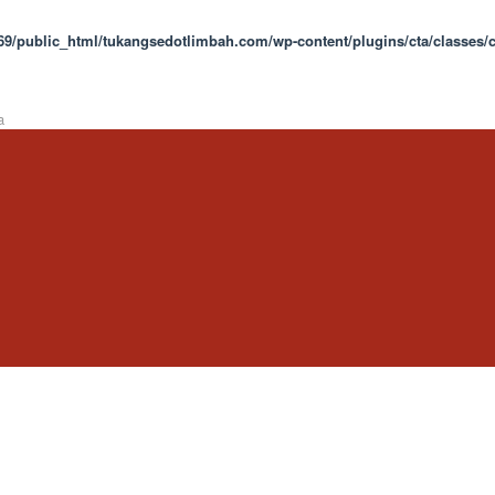
9/public_html/tukangsedotlimbah.com/wp-content/plugins/cta/classes/c
a