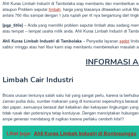
Ahli Kuras Limbah Industri di Tambolaka siap membantu dan memberikan sol
ataupun Problem seputar
limbah
. harga yang biasanya ditawarkan untuk Mas
antara 700 ribu sampai dengan 1 juta rupiah per rit nya bergantung dari tingk
[pgp_titile]
– Anda yang memiliki problem seputar limbah atau sedang memb
atau tempat – tempat usaha milik anda. Ahli Kuras Limbah Industri di Tam
Ahli Kuras Limbah Industri di Tambolaka
– Penyedia layanan
sedot
limba
sabtu/ minggu atau hari libur kami siap membantu membereskan masalah 
INFORMASI Ah
Limbah Cair Industri
Bicara urusan tentunya salah satu hal yang sangat perlu, karena ia berhu
zaman purba dulu, sumber makanan yang di konsumsi sepenuhnya berasal da
dan papan..semuanya berasal dari kebaikan dan kekayaan lingkungan yang
tidak rusak dan potensinya tetap kontuiyue. Dengan menciptakan hubungan
ampe generasi mendatang di rugikan karena perilaku ceroboh kita!!!
Lihat juga:
Ahli Kuras Limbah Industri di Bontosunggu