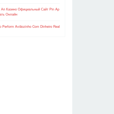
 Ап Казино Официальный Сайт Pin Ap
ать Онлайн
o Perform Aviãozinho Com Dinheiro Real