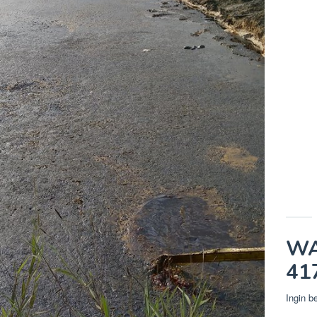
WA
41
Ingin b