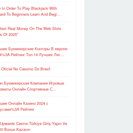
 In Order To Play Blackjack With
ard To Beginners Learn And Begi…
Best Real Money On The Web Slots
es Of 2025″
шие Букмекерские Конторы В европе
4%3A Рейтинг Топ-14 Лучших Лег…
e Oficial No Cassino Do Brasil
ин Букмекерская Компания Игровые
оматы Онлайн Спортивные С…
шие Онлайн Казино 2024 с
усами%3A Рейтинг
 Upwards Casino Türkiye Giriş Yapın Ve
0 Bonus Kazanın