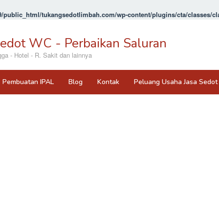
/public_html/tukangsedotlimbah.com/wp-content/plugins/cta/classes/cla
Sedot WC - Perbaikan Saluran
 - Hotel - R. Sakit dan lainnya
Pembuatan IPAL
Blog
Kontak
Peluang Usaha Jasa Sedo