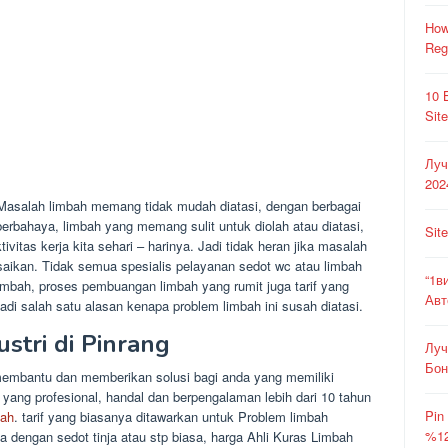
How
Reg
10 
Sit
Луч
202
Masalah limbah memang tidak mudah diatasi, dengan berbagai
erbahaya, limbah yang memang sulit untuk diolah atau diatasi,
Sit
tas kerja kita sehari – harinya. Jadi tidak heran jika masalah
esaikan. Tidak semua spesialis pelayanan sedot wc atau limbah
“1в
imbah, proses pembuangan limbah yang rumit juga tarif yang
Авт
i salah satu alasan kenapa problem limbah ini susah diatasi.
ustri di Pinrang
Луч
Бон
 membantu dan memberikan solusi bagi anda yang memiliki
 yang profesional, handal dan berpengalaman lebih dari 10 tahun
Pin
bah
. tarif yang biasanya ditawarkan untuk Problem limbah
%12
dengan sedot tinja atau stp biasa, harga Ahli Kuras Limbah