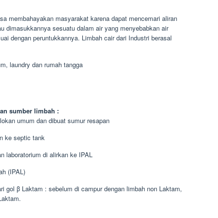
 bisa membahayakan masyarakat karena dapat mencemari aliran
tau dimasukkannya sesuatu dalam air yang menyebabkan air
uai dengan peruntukkannya. Limbah cair dari Industri berasal
ium, laundry dan rumah tangga
an sumber limbah :
 selokan umum dan dibuat sumur resapan
n ke septic tank
n laboratorium di alirkan ke IPAL
ah (IPAL)
ari gol β Laktam : sebelum di campur dengan limbah non Laktam,
Laktam.