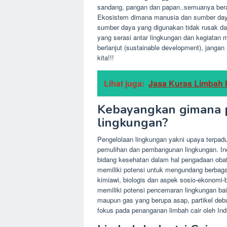
sandang, pangan dan papan..semuanya beras
Ekosistem dimana manusia dan sumber daya
sumber daya yang digunakan tidak rusak d
yang serasi antar lingkungan dan kegiata
berlanjut (sustainable development), janga
kita!!!
Lihat juga:
Jasa Kuras Limbah I
Kebayangkan gimana p
lingkungan?
Pengelolaan lingkungan yakni upaya terpad
pemulihan dan pembangunan lingkungan. Ind
bidang kesehatan dalam hal pengadaan obat-
memiliki potensi untuk mengundang berbagai
kimiawi, biologis dan aspek sosio-ekonomi-bu
memiliki potensi pencemaran lingkungan bai
maupun gas yang berupa asap, partikel debu
fokus pada penanganan limbah cair oleh Indu