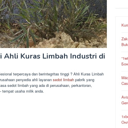
Kur
Zak
Buk
Ahli Kuras Limbah Industri di
“1w
Бон
esional terpercaya dan berintegritas tinggi ? Ahli Kuras Limbah
Máq
erusahaan penyedia ahli layanan
sedot limbah
pabrik yang
Cas
asa sedot limbah yang ada di perusahaan, perkantoran,
– tempat usaha milik anda.
Avi
Ger
1xb
Онл