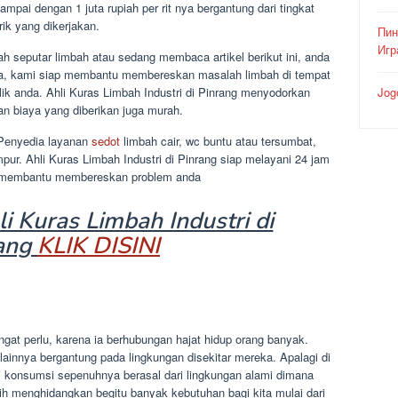
sampai dengan 1 juta rupiah per rit nya bergantung dari tingkat
ik yang dikerjakan.
Пин
Игр
seputar limbah atau sedang membaca artikel berikut ini, anda
ja, kami siap membantu membereskan masalah limbah di tempat
lik anda. Ahli Kuras Limbah Industri di Pinrang menyodorkan
Jog
an biaya yang diberikan juga murah.
Penyedia layanan
sedot
limbah cair, wc buntu atau tersumbat,
mpur. Ahli Kuras Limbah Industri di Pinrang siap melayani 24 jam
iap membantu membereskan problem anda
 Kuras Limbah Industri di
ang
KLIK DISINI
ngat perlu, karena ia berhubungan hajat hidup orang banyak.
innya bergantung pada lingkungan disekitar mereka. Apalagi di
 konsumsi sepenuhnya berasal dari lingkungan alami dimana
ih menghidangkan begitu banyak kebutuhan bagi kita mulai dari