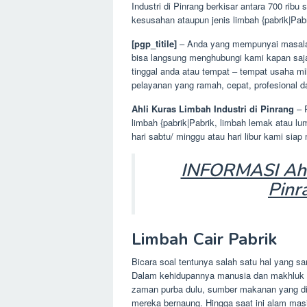
Industri di Pinrang berkisar antara 700 ribu 
kesusahan ataupun jenis limbah {pabrik|Pabr
[pgp_titile]
– Anda yang mempunyai masalah 
bisa langsung menghubungi kami kapan sa
tinggal anda atau tempat – tempat usaha mi
pelayanan yang ramah, cepat, profesional d
Ahli Kuras Limbah Industri di Pinrang
– 
limbah {pabrik|Pabrik, limbah lemak atau lu
hari sabtu/ minggu atau hari libur kami s
INFORMASI Ahli
Pinr
Limbah Cair Pabrik
Bicara soal tentunya salah satu hal yang sa
Dalam kehidupannya manusia dan makhluk la
zaman purba dulu, sumber makanan yang di
mereka bernaung. Hingga saat ini alam mas