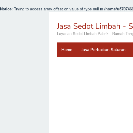
Notice
: Trying to access array offset on value of type null in
/home/u5707469
Loncat
ke
Jasa Sedot Limbah - 
konten
Layanan Sedot Limbah Pabrik - Rumah Tangga
Home
Jasa Perbaikan Saluran