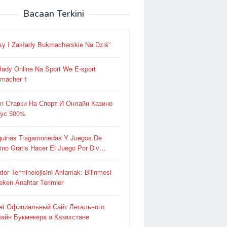
Bacaan Terkini
sy I Zakłady Bukmacherskie Na Dziś”
łady Online Na Sport We E-sport
macher 1
in Ставки На Спорт И Онлайн Казино
ус 500%
uinas Tragamonedas Y Juegos De
ino Gratis Hacer El Juego Por Div…
ator Terminolojisini Anlamak: Bilinmesi
eken Anahtar Terimler
et Официальный Сайт Легального
айн Букмекера а Казахстане