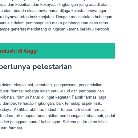
al dari kebaikan dan kekayaan lingkungan yang ada di alam.
 alam berada didalamnya harus dijaga kelestariannya agar
an dayanya tetap berkelanjutan. Dengan menciptakan hubungan
n manusia dalam pembangunan maka pembangunan akan terus
n ampe generasi mendatang di rugikan karena perilaku ceroboh
ndustri di Anggi
erlunya pelestarian
u dalam eksploitasi, penataan, pengawasan, pengendalian,
ustri farmasi sebagai salah satu wujud dari pembangunan
obatan. Namun harus di ingat kegiatan Pabrik farmasi juga
 dampak terhadap lingkungan, baik terhadap aspek fisik,
daya. Aktifitas-aktifitas Industri, terutama Industri farmasi
k udara, air maupun tanah akibat pembuangan limbah cair, padat
 dan gangguan suara/ kebisingan. Sekarang kita akan lebih
stri farmasi.