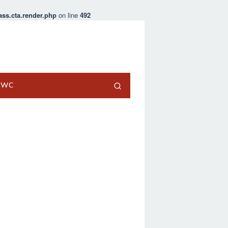
ss.cta.render.php
on line
492
t WC