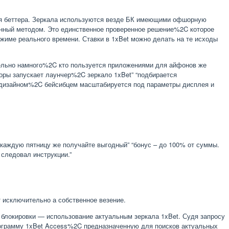
ия беттера. Зеркала используются везде БК имеющими офшорную
данный методом. Это единственное проверенное решение%2C которое
ежиме реального времени. Ставки в 1xBet можно делать на те исходы
тельно намного%2C кто пользуется приложениями для айфонов же
торы запускает лаунчер%2C зеркало 1xBet” “подбирается
м дизайном%2C бейсибцем масштабируется под параметры дисплея и
каждую пятницу же получайте выгодный” “бонус – до 100% от суммы.
следовал инструкции.”
 исключительно а собственное везение.
блокировки — использование актуальным зеркала 1xBet. Судя запросу
программу 1xBet Access%2C предназначенную для поисков актуальных