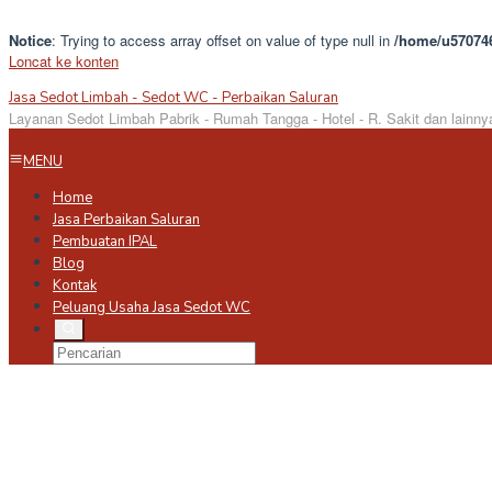
Notice
: Trying to access array offset on value of type null in
/home/u570746
Loncat ke konten
Jasa Sedot Limbah - Sedot WC - Perbaikan Saluran
Layanan Sedot Limbah Pabrik - Rumah Tangga - Hotel - R. Sakit dan lainny
MENU
Home
Jasa Perbaikan Saluran
Pembuatan IPAL
Blog
Kontak
Peluang Usaha Jasa Sedot WC