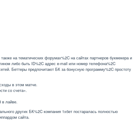
 также на тематических форумах%2C на сайтах партнеров букмекера и
огином либо быть ID%2C адрес e-mail или номер телефона%2C
цсетей. Беттеры предпочитают БК за бонусную программу%2C простоту
сходы в этом матче.
сти со счета».
 в лайве.
стального других БК%2C компания 1хбет постаралась полностью
иппардом сайта.