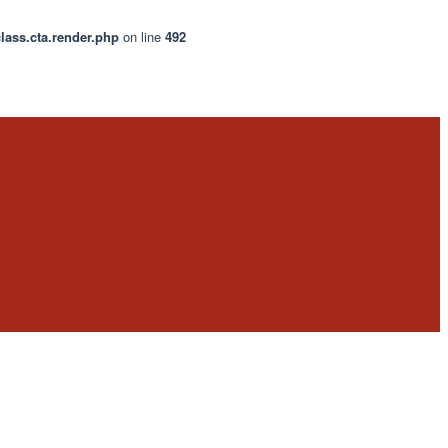
lass.cta.render.php
on line
492