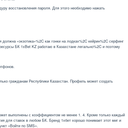
дуру восстановления пароля. Для этого необходимо нажать
ся должна «экзотика»%2C как гонки на лодках%2C кейрин%2C серфинг
ресурсы БК 1xBet KZ работаю в Казахстане легально%2C и поэтому
ртфонов.
только гражданам Республики Казахстан. Профиль может создать
ожет выполнены с коэффициентом не менее 1. 4. Кроме только каждый
ия для ставок в любом БК. Бренд 1хбет хорошо понимает этот миг и
ункт «Войти по SMS».