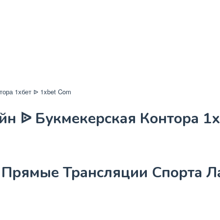
тора 1хбет ᐉ 1xbet Com
айн ᐉ Букмекерская Контора 1х
 Прямые Трансляции Спорта Ла