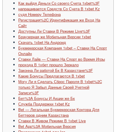
Как выйдя Деньги Со своего Счета 1xbet%3F
напрашивается Средств Со Счета В 1xbet Kz
судя Номеру Телефона
Регистрация%2C Идентификация же Вход На
Сайт
Доступны Ли Ставки В Режиме Live%3F
Браузерная же Мобильная Версии 1xbet
Скачать 1xbet На Андроид
Букмекерская Компания 1xbet – Ставки На Спорт
Онлайн
Ставки Лайв — Ставки На Спорт во Время Игры
прохода В 1хбет прошло Зеркало
Законна Ли работой Бк В Казахстане%3F
Какие Бонусы Предлагаются В 1xbet
Могу Ли я Сделать Сброс Пароля В 1xbet%2C
только Я Забыл Данные Своей Учетной
Записи%3F
Бет%3A Бонусы И Акции же Бк
Служба Поддержки 1xbet Kz
Bet — Легальная Букмекерская Контора Для
Беттеров одним Казахстана
Ставки В Живом Режиме В 1xbet Live
Bet App%3A Мобильная Версия
Приложение 1xbet дли Ios