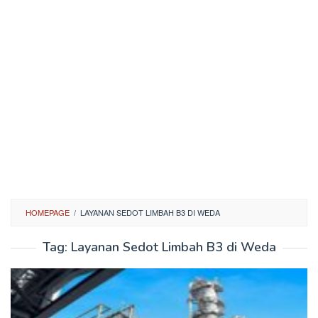
HOMEPAGE
/
LAYANAN SEDOT LIMBAH B3 DI WEDA
Tag:
Layanan Sedot Limbah B3 di Weda