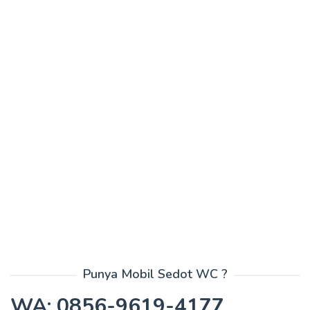
Punya Mobil Sedot WC ?
WA: 0856-9619-4177