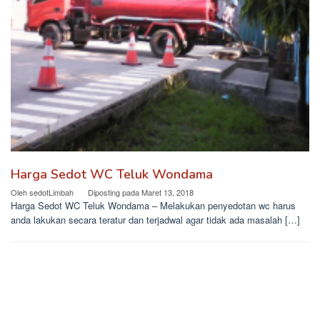
Harga Sedot WC Teluk Wondama
Oleh
sedotLimbah
Diposting pada
Maret 13, 2018
Harga Sedot WC Teluk Wondama – Melakukan penyedotan wc harus
anda lakukan secara teratur dan terjadwal agar tidak ada masalah […]