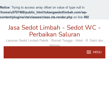
Notice
: Trying to access array offset on value of type null in
/home/u5707469/public_html/tukangsedotlimbah.com/wp-
content/plugins/cta/classes/class.cta.render.php
on line
492
Loncat
Jasa Sedot Limbah - Sedot WC -
ke
konten
Perbaikan Saluran
Layanan Sedot Limbah Pabrik - Rumah Tangga - Hotel - R. Sakit dan
lainnya
MENU