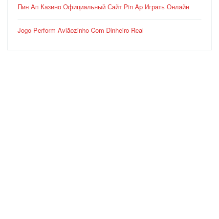
Пин Ап Казино Официальный Сайт Pin Ap Играть Онлайн
Jogo Perform Aviãozinho Com Dinheiro Real