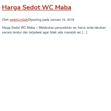
Harga Sedot WC Maba
Oleh
sedotLimbah
Diposting pada
Januari 19, 2018
Harga Sedot WC Maba – Melakukan penyedotan wc harus anda lakukan
secara teratur dan terjadwal agar tidak ada masalah wc […]