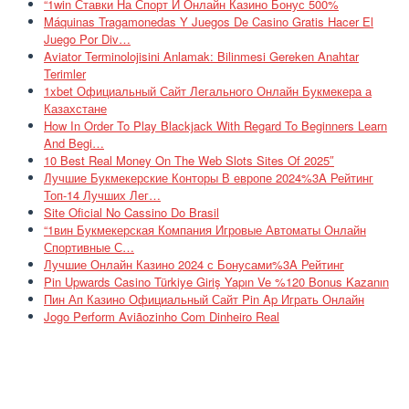
“1win Ставки На Спорт И Онлайн Казино Бонус 500%
Máquinas Tragamonedas Y Juegos De Casino Gratis Hacer El
Juego Por Div…
Aviator Terminolojisini Anlamak: Bilinmesi Gereken Anahtar
Terimler
1xbet Официальный Сайт Легального Онлайн Букмекера а
Казахстане
How In Order To Play Blackjack With Regard To Beginners Learn
And Begi…
10 Best Real Money On The Web Slots Sites Of 2025″
Лучшие Букмекерские Конторы В европе 2024%3A Рейтинг
Топ-14 Лучших Лег…
Site Oficial No Cassino Do Brasil
“1вин Букмекерская Компания Игровые Автоматы Онлайн
Спортивные С…
Лучшие Онлайн Казино 2024 с Бонусами%3A Рейтинг
Pin Upwards Casino Türkiye Giriş Yapın Ve %120 Bonus Kazanın
Пин Ап Казино Официальный Сайт Pin Ap Играть Онлайн
Jogo Perform Aviãozinho Com Dinheiro Real