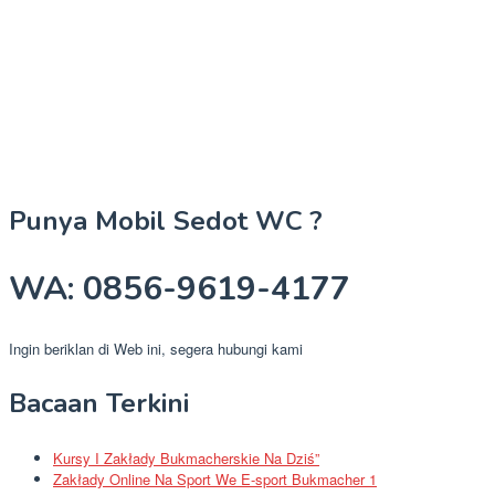
Punya Mobil Sedot WC ?
WA: 0856-9619-4177
Ingin beriklan di Web ini, segera hubungi kami
Bacaan Terkini
Kursy I Zakłady Bukmacherskie Na Dziś”
Zakłady Online Na Sport We E-sport Bukmacher 1