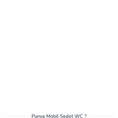
Punya Mobil Sedot WC ?