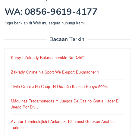
WA: 0856-9619-4177
Ingin beriklan di Web ini, segera hubungi kami
Bacaan Terkini
Kursy I Zakłady Bukmacherskie Na Dziś”
Zakłady Online Na Sport We E-sport Bukmacher 1
“1win Ставки На Спорт И Онлайн Казино Бонус 500%
Máquinas Tragamonedas Y Juegos De Casino Gratis Hacer El
Juego Por Div…
Aviator Terminolojisini Anlamak: Bilinmesi Gereken Anahtar
Terimler