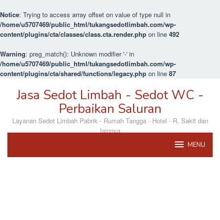
Notice
: Trying to access array offset on value of type null in
/home/u5707469/public_html/tukangsedotlimbah.com/wp-
content/plugins/cta/classes/class.cta.render.php
on line
492
Warning
: preg_match(): Unknown modifier '-' in
/home/u5707469/public_html/tukangsedotlimbah.com/wp-
content/plugins/cta/shared/functions/legacy.php
on line
87
Loncat
Jasa Sedot Limbah - Sedot WC -
ke
konten
Perbaikan Saluran
Layanan Sedot Limbah Pabrik - Rumah Tangga - Hotel - R. Sakit dan
lainnya
MENU